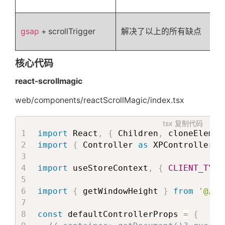
from
=
{
{
               item
.
start
(
{
            scale
:
0
,
                  reverse
:
true
            opacity
:
0
}
)
;
gsap
+ scrollTrigger
解决了以上的所有缺点
}
}
}
)
;
to
=
{
{
}
;
            opacity
:
1
,
核心代码
            scale
:
1
if
(
inViewPort
)
{
react-scrollmagic
}
}
startAnimation
(
)
;
playState
=
{
playState
}
}
else
{
web/components/reactScrollMagic/index.tsx
>
reverseAnimation
(
)
;
<
div
}
tsx
复制代码
className
=
{
classnames
(
// eslint-disable-next-line rea
import
 React
,
{
 Children
,
 cloneElemen
              PageStyles
.
title
,
}
,
[
inViewPort
]
)
;
import
{
 Controller 
as
 XPController
,
 
'text-display-title'
)
}
return
(
import
 useStoreContext
,
{
CLIENT_TYPE
style
=
{
titleStyle
}
<
div
ref
=
{
domRef
}
className
=
{
cl
>
{
trails
.
map
(
(
style
,
 index
)
=
import
{
 getWindowHeight 
}
from
'@/ut
{
title
}
const
 item 
=
 data
[
index
]
;
</
div
>
let
 title
:
 ReactNode 
=
(
i
const
 defaultControllerProps 
=
{
</
Tween
>
const
 titleComponent 
=
(