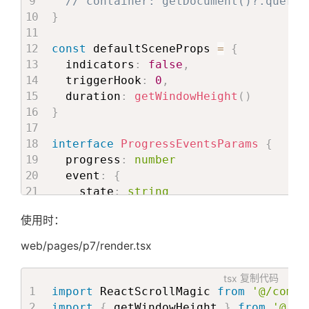
// container: getDocument()?.queryS
}
<
>
}
{
<
span
        subTitle 
&&
<
div
className
=
{
PageS
const
 defaultSceneProps 
=
{
className
=
{
classnames
(
key
=
{
Math
.
random
  indicators
:
false
,
            PageStyles
.
subTitleContai
dangerouslySetIn
  triggerHook
:
0
,
'text-display-sub-title-c
/>
  duration
:
getWindowHeight
(
)
)
}
<
span
}
>
className
=
{
PageS
<
Tween
key
=
{
Math
.
random
interface
ProgressEventsParams
{
ref
=
{
subTitleRef
}
dangerouslySetIn
  progress
:
number
from
=
{
{
/>
  event
:
{
              opacity
:
0
,
</
>
    state
:
string
              y
:
50
)
;
type
:
string
}
}
使用时：
const
 numberItem 
=
 item 
a
}
to
=
{
{
if
(
!
title 
&&
 numberItem
.
}
web/pages/p7/render.tsx
              opacity
:
1
,
const
 renderFunc 
=
 num
              y
:
0
?
 numberItem
.
render
export
interface
SceneProps
{
tsx
复制代码
}
}
:
(
value
:
number
)
=
  sceneProps
?
:
(
Partial
<
XPSceneProps
>
import
 ReactScrollMagic 
from
'@/compo
stagger
=
{
0.6
}
               title 
=
(
  sceneParams?: ProgressEventsParams

import
{
 getWindowHeight 
}
from
'@/ut