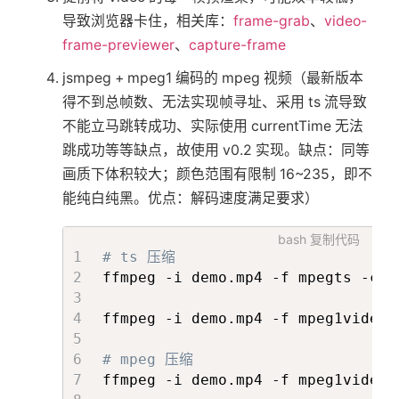
<
Tween
}
导致浏览器卡住，相关库：
frame-grab
、
video-
from
=
{
{
}
frame-previewer
、
capture-frame
            scale
:
2
}
}
  return (

jsmpeg + mpeg1 编码的 mpeg 视频（最新版本
duration
=
{
0.8
}
<
div
得不到总帧数、无法实现帧寻址、采用 ts 流导致
playState
=
{
progress 
>
0
?
 P
ref
=
{
containerRef
}
不能立马跳转成功、实际使用 currentTime 无法
>
className
=
{
styles
.
container
}
跳成功等等缺点，故使用 v0.2 实现。缺点：同等
<
div
className
=
{
classNames
(
>
画质下体积较大；颜色范围有限制 16~235，即不
<
ModelCenterText
{
className
=
{
styles
.
title
        state
?
.
clientType 
===
CLIENT_
能纯白纯黑。优点：解码速度满足要求）
{
...
rest
}
ref
=
{
videoRef
}
/>
loop
=
{
false
}
bash
复制代码
<
div
className
=
{
styles
.
di
# ts 压缩
autoPlay
=
{
false
}
{
ffmpeg -i demo.mp4 -f mpegts -cod
src
=
"
/public/p7/learn-more/
                displayersProps
.
map
(
(
className
=
{
classNames
(
style
const
{
ffmpeg -i demo.mp4 -f mpeg1video 
/>
type
=
'img'
,
}
                    isNeedScale
,
# mpeg 压缩
<
ModelLearnMore
...
rest

ffmpeg -i demo.mp4 -f mpeg1video 
className
=
{
state
?
.
clientType 