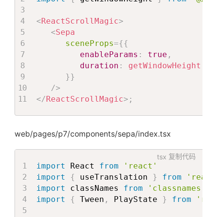
duration
=
{
Children
.
toArra
<
>
}

playState
=
{
playState
}
<
a.span
>
{
springs
<
ReactScrollMagic
>
>
<
span
interface ControllerProps 
{
<
Sepa
{
className
=
{
Pa
  children
:
Array
<
ReactElement
<
SceneP
sceneProps
=
{
{
              Children
.
toArray
(
subTit
key
=
{
Math
.
ran
}

         enableParams
:
true
,
return
(
dangerouslySe
         duration
:
getWindowHeight
(
)
<
div
/>
const ReactScrollMagic = ({

}
}
className
=
{
classn
</
>
  children

/>
                      PageStyles
.
subT
)
;
}: ControllerProps) => 
{
</
ReactScrollMagic
>
;
'text-display-s
首
}
const
{
 state 
}
=
useStoreContext
(
)
)
}
return
(
key
=
{
index
}
<
>
const
 renderChildren 
=
 Children
.
map
web/pages/p7/components/sepa/index.tsx
>
页
<
a.div
const
 sceneProps 
=
{
{
item
}
key
=
{
index
}
...
defaultSceneProps
,
tsx
复制代码
</
div
>
className
=
{
class
      pin
:
 state
?
.
clientType 
===
CLIE
import
 React 
from
'react'
标
)
style
=
{
style
}
...
item
.
props
.
sceneProps

import
{
 useTranslation 
}
from
'react
}
)
>
}
import
 classNames 
from
'classnames'
}
{
typeof
 title 
==
if
(
sceneProps
.
enableParams
)
{
签
import
{
 Tween
,
 PlayState 
}
from
'rea
</
Tween
>
                        titleComponent
const
{
</
div
>
)
:
(