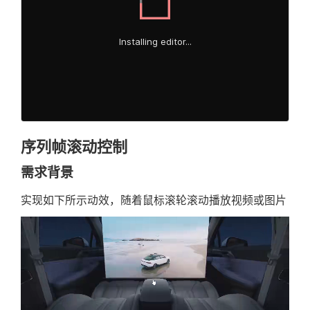
}
, [ratio, visibleComponent, isPlaye
const
 tweenRef 
=
useRef
(
null
)
const
 size 
=
useSize
(
getDocument
(
)
?
  useEffect(() => 
{
useEffect
(
(
)
=>
{
if
(
state
?
.
clientType 
===
CLIENT_
if
(
!
tweenRef
.
current
)
{
return
return
}
}
const
 videoDom 
=
 videoRef
.
current
    tweenRef
.
current
.
getGSAP
(
)
.
vars 
=
const
 miniVideoDom 
=
 miniVideoRef
序列帧滚动控制
...
tweenRef
.
current
.
getGSAP
(
)
.
v
if
(
!
videoDom 
||
!
miniVideoDom
)
{
      startAt
:
getFromProps
(
)
return
需求背景
}
}
}
,
[
size
]
)
实现如下所示动效，随着鼠标滚轮滚动播放视频或图片
if
(
visibleComponent 
===
'ModelLe
const
 timerRef 
=
 useRef
<
NodeJS.Time
      miniVideoDom
.
currentTime 
=
 vide
  // 触发型动画，需要延迟控制组件的可见性，否
if
(
miniVideoDom
.
currentTime 
<
 
  useEffect(() => 
{
        miniVideoDom
.
play
(
)
if
(
progress 
>=
0
)
{
}
      onSetVisibleComponent 
&&
onSetV
}
else
{
}
else
{