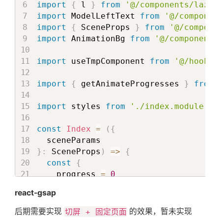
        enableParams
,
import
{
 l 
}
from
'@/components/lazyL
}
关
<
div
classNam
...
rest

import
 ModelLeftText 
from
'@/componen
</
div
>
)
}
}
=
 sceneProps

import
{
 SceneProps 
}
from
'@/compone
  )

<
div
className
=
{
return
(
import
 AnimationBg 
from
'@/components
于
}

</
a.div
>
<
Scene
{
index 
<
 trails
.
len
{
...
rest
}
import
 useTmpComponent 
from
'@/hooks/
export default AnimationTitle
</
>
>
搜
)
;
{
import
{
 getAnimateProgresses 
}
from
}
)
}
(
progress
:
number
,
 event
:
</
div
>
return
<
div
>
索
import
 styles 
from
'./index.module.le
)
;
{
}
;
cloneElement
(
item
,
const
Index
=
(
{
...
item
.
props
,
export
default
 CarConfiguration
;
                    sceneParams
:
{
}
:
 SceneProps
)
=>
{
                      progress
,
const
{
                      event

    progress 
=
0
}
}
=
 sceneParams 
||
{
}
react-gsap
}
)
const
{
 t 
}
=
useTranslation
(
)
}
const
getValue
=
(
param
:
string
)
=>
后期需要实现
切屏 + 固定页面
的效果，暂未实现
</
div
>