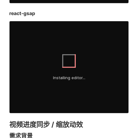
)
;
            title
:
t
(
'p7.d3.title2'
)
,
const
{
 progress
,
 i
react-gsap
            subTitle
:
t
(
'p7.d3.subTit
setUpdateParams
(
}
produce
(
(
draftSt
}
]
}
                        draftState
[
in
/>
                           progress
,
<
div
ref
=
{
trackRef
}
className
=
{
                           isActive

<
ModelLeftText
}
;
topSubTitle
=
{
getValue
(
'topS
}
)
title
=
{
getValue
(
'title'
)
}
)
;
subTitle
=
{
getValue
(
'subTitl
}
shortDesc
=
{
getValue
(
'shortD
}
buttonProps
=
{
{
}
)
;
onClick
:
(
)
=>
{
}
)
;
              api
.
current
?
.
open
(
)
}
,
[
]
)
;
}
,
type
:
'ghost'
const
addToRefs
=
(
el
,
 index
)
=>
{
}
}
if
(
el 
&&
!
revealRefs
.
current
.
i
视频进度同步 / 缩放动效
/>
         revealRefs
.
current
[
index
]
=
 
</
div
>
需求背景
}