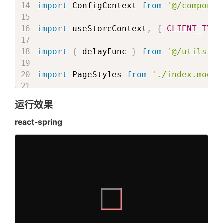
from
:
{
import
 ConfigContext 
from
'@/componen
         opacity
:
0
,
         rotate
:
-
100
import
 useStoreContext
,
{
CLIENT_TYPE
}
,
      to
:
{
import
{
 delayFunc 
}
from
'@/utils'
         rotate
:
0
,
         opacity
:
1
import
 PageStyles 
from
'./index.modul
}
}
)
;
export
interface
AnimationTitleProps
运行效果
  className
?
:
string
const
 titleRef 
=
useSpringRef
(
)
;
  title
?
:
 ReactNode

react-spring
const
 titleStyle 
=
useSpring
(
{
  subTitle
?
:
 ReactNode

      ref
:
 titleRef
,
  closeIcon
?
:
 ReactNode

from
:
{
  delay
?
:
number
         scale
:
0
,
  style
?
:
 CSSProperties

         opacity
:
0
  animation
?
:
boolean
}
,
  isOnce
?
:
boolean
      to
:
{
  titleStyle
?
:
 CSSProperties

         scale
:
1
,
  closeIconStyle
?
:
 CSSProperties

         opacity
:
1