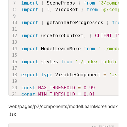
import
{
 SceneProps 
}
from
'@/compone
import
{
 l
,
 VideoRef 
}
from
'@/compon
import
{
 getAnimateProgresses 
}
from
import
 useStoreContext
,
{
CLIENT_TYPE
import
 ModelLearnMore 
from
'../modelL
import
 styles 
from
'./index.module.le
export
type
 VisibleComponent 
=
'Jsmpe
const
MAX_THRESHOLD
=
0.99
const
MIN_THRESHOLD
=
0.01
const
THRESHOLD
=
[
MIN_THRESHOLD
,
MAX
web/pages/p7/components/modelLearnMore/index
const
Index
=
(
{
.tsx
}
:
 SceneProps
)
=>
{