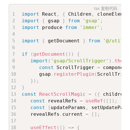
}
const
{
 api
,
 Slot 
}
=
useTmpCompone
tsx
复制代码
}
import
 React
,
{
 Children
,
 cloneElemen
</
Scene
>
const
[
animationTextProgress
]
=
get
import
{
 gsap 
}
from
'gsap'
;
)
{
import
 produce 
from
'immer'
;
}
      start
:
1
/
2
,
// 滚动到一半的时候
return
(
      duration
:
1
/
2
// 动效的持续百分
import
{
 getDocument 
}
from
'@/utils'
<
Scene
}
{
...
sceneProps
}
]
)
if
(
getDocument
(
)
)
{
>
import
(
'gsap/ScrollTrigger'
)
.
then
(
<
div
>
return
(
const
 ScrollTrigger 
=
 component
{
item
}
<
l.div
      gsap
.
registerPlugin
(
ScrollTrigg
</
div
>
src
=
"
/public/p7/sepa/p7-p4-1.jp
}
)
;
</
Scene
>
minSrcSet
=
"
/public/p7/sepa/p7-p
}
)
srcSet
=
"
/public/p7/sepa/p7-p4-1
const
ReactScrollMagic
=
(
{
 children 
}
)
className
=
{
classNames
(
'global-f
const
 revealRefs 
=
useRef
(
[
]
)
;
>
const
[
updateParams
,
 setUpdatePara
return
(
<
Slot
   revealRefs
.
current 
=
[
]
;
<
XPController
{
...
defaultControll
modelType
=
'
P7
'
<
div
>
pageType
=
'
SEPA
'
useEffect
(
(
)
=>
{