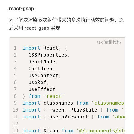
}
react-gsap
type
 TransitionProps 
=
 Parameters
<
typ
为了解决渲染多次组件带来的多次执行动效的问题，之
后采用 react-gsap 实现
const AnimationTitle = (
{
   className
,
tsx
复制代码
   title
,
import
 React
,
{
   subTitle
,
  CSSProperties
,
   closeIcon 
=
<
XIcon
name
=
'
title-x
'
  ReactNode
,
   delay 
=
300
,
  Children
,
   style
,
  useContext
,
   animation 
=
true
,
  useRef
,
   isOnce 
=
false
}
: AnimationTitleProps) => 
{
}
from
'react'
const
{
 isRunMultiTime 
}
=
useCont
import
 classnames 
from
'classnames'
import
{
 Tween
,
 PlayState 
}
from
'rea
const
 closeIconRef 
=
useSpringRef
(
import
{
 useInViewport 
}
from
'ahooks
const
 closeIconStyle 
=
useSpring
(
{
      ref
:
 closeIconRef
,
import
 XIcon 
from
'@/components/xIcon