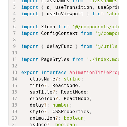
import
 classnames 
from
'classnames'
;
import
{
 a
,
 useTransition
,
 useSpringR
import
{
 useInViewport 
}
from
'ahooks
import
 XIcon 
from
'@/components/xIcon
import
 ConfigContext 
from
'@/componen
import
{
 delayFunc 
}
from
'@/utils'
;
import
 PageStyles 
from
'./index.modul
export
interface
AnimationTitleProps
   className
?
:
string
;
   title
?
:
 ReactNode
;
   subTitle
?
:
 ReactNode
;
   closeIcon
?
:
 ReactNode
;
   delay
?
:
number
;
   style
?
:
 CSSProperties
;
   animation
?
:
boolean
;
   isOnce
?
:
boolean
;