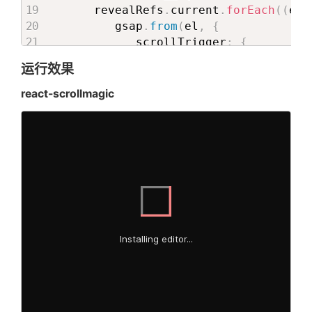
{
renderChildren
}
buttonType
=
'
Arrow
'
      revealRefs
.
current
.
forEach
(
(
el
,
</
div
>
itemList
=
{
[
{
         gsap
.
from
(
el
,
{
</
XPController
>
          imgList
:
[
{
            scrollTrigger
:
{
)
            src
:
'/public/p7/d3/P7-d3
               trigger
:
 el
,
}
运行效果
            srcSet
:
'/public/p7/d3/P7
               pin
:
true
,
}
]
,
               start
:
'top top'
,
react-scrollmagic
export default ReactScrollMagic
          background
:
'linear-gradien
               end
:
'+=300%'
,
          textData
:
{
               markers
:
true
,
            topSubTitle
:
t
(
'p7.d3.top
               anticipatePin
:
2
,
// 
            title
:
t
(
'p7.d3.title1'
)
,
onUpdate
:
(
self
)
=>
{
            subTitle
:
t
(
'p7.d3.subTit
console
.
log
(
}
                     self
,
}
,
{
'progress:'
,
          imgList
:
[
{
                     self
.
isActive
,
            src
:
'/public/p7/d3/P7-d3
                     self
.
progress
.
to
            srcSet
:
'/public/p7/d3/P7
'direction:'
,
}
]
,
                     self
.
direction
,
          background
:
'linear-gradien
'velocity'
,
          textData
:
{
                     self
.
getVelocity
            topSubTitle
:
t
(
'p7.d3.top