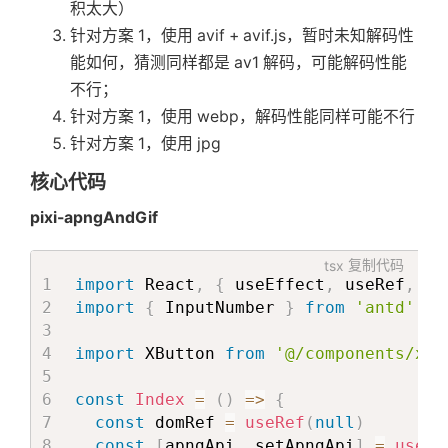
积太大）
to
=
{
{
          miniVideoProps

                            width
:
'2
针对方案 1，使用 avif + avif.js，暂时未知解码性
]
}
                            height
:
'
itemList
=
{
[
能如何，猜测同样都是 av1 解码，可能解码性能
                            bottom
:
0
{
不行；
                            right
:
0
,
            imgList
:
[
{
针对方案 1，使用 webp，解码性能同样可能不行
                            scale
:
1
              src
:
'/public/p7/d1/P7-
针对方案 1，使用 jpg
}
}
              srcSet
:
'/public/p7/d1/
target
=
{
0
}
}
,
{
核心代码
/>
              src
:
'/public/p7/d1/P7-
pixi-apngAndGif
</
Timeline
>
              srcSet
:
'/public/p7/d1/
)
}
,
{
}
tsx
复制代码
              src
:
'/public/p7/d1/P7-
import
 React
,
{
 useEffect
,
 useRef
,
 us
return
(
<
div
classN
              srcSet
:
'/public/p7/d1/
import
{
 InputNumber 
}
from
'antd'
<
Component
}
]
,
className
=
{
styl
            background
:
'linear-gradi
import
 XButton 
from
'@/components/xBu
{
...
rest
}
            textData
:
{
/>
              topSubTitle
:
t
(
'p7.d1.t
const
Index
=
(
)
=>
{
</
div
>
)
              title
:
t
(
'p7.d1.title1'
const
 domRef 
=
useRef
(
null
)
}
)
              subTitle
:
t
(
'p7.d1.subT
const
[
apngApi
,
 setApngApi
]
=
useSt