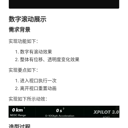
}
,
    reverseAnimationRef 
=
null
,
enter
:
(
msg
,
 i
)
=>
(
{
    startAnimationRef 
=
null
delay
:
(
)
=>
{
}
=
 props

数字滚动展示
return
 i 
*
400
;
}
,
需求背景
const
{
 isRunMultiTime 
}
=
useConte
         to
:
{
const
 closeIconRef 
=
useRef
(
null
)
            opacity
:
1
,
实现功能如下：
const
 titleRef 
=
useRef
(
null
)
            y
:
0
const
 subTitleRef 
=
useRef
(
null
)
数字有滚动效果
}
整体有位移、透明度变化效果
}
)
,
const
 domRef 
=
 useRef
<
HTMLDivElemen
      ref
:
 subTitleRef

  const [inViewPort] = useInViewport(d
实现要点如下：
}
;
进入视口执行一次
  const 
{
 state 
}
 = useStoreContext()

if
(
!
isRunMultiTime 
||
 isOnce
)
{
离开视口重置动画
      transitionProps
.
keys
=
(
item
:
{
  useEffect(() => 
{
实现如下所示动效：
}
if
(
!
animation 
||
 state
?
.
clientTy
return
const
 transitions 
=
useTransition
(
}
const
startAnimation
=
async
(
)
=
const
 domRef 
=
 useRef
<
HTMLDivEleme
选型过程