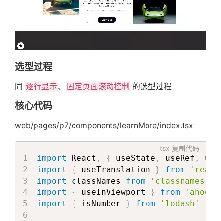
export
default
 ReactScrollMagic
;
export
default
 Index
选型过程
同
逐行显示
、
固定页面滚动控制
的选型过程
核心代码
web/pages/p7/components/learnMore/index.tsx
tsx
复制代码
import
 React
,
{
 useState
,
 useRef
,
 use
import
{
 useTranslation 
}
from
'react
import
 classNames 
from
'classnames'
import
{
 useInViewport 
}
from
'ahooks
import
{
 isNumber 
}
from
'lodash'