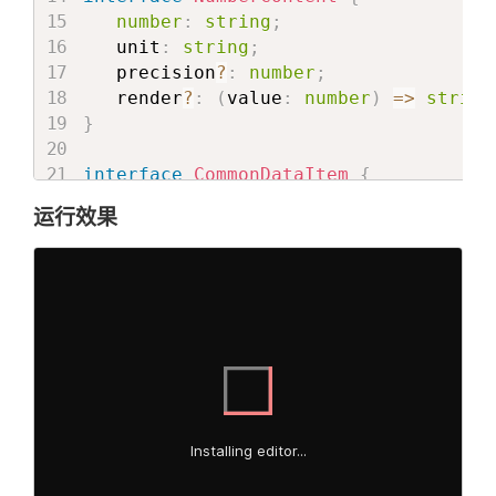
}
)
;
number
:
string
;
}
)
;
if
(
reverseAnimationRef
)
{
   unit
:
string
;
}
;
      reverseAnimationRef
.
current 
=
 r
   precision
?
:
number
;
}
   render
?
:
(
value
:
number
)
=>
string
if
(
inViewPort
)
{
}
startAnimation
(
)
;
if
(
startAnimationRef
)
{
}
else
if
(
isRunMultiTime 
&&
!
i
      startAnimationRef
.
current 
=
 sta
interface
CommonDataItem
{
reverseAnimation
(
)
;
}
   hint
:
string
;
}
运行效果
}
// eslint-disable-next-line rea
if
(
inViewPort
)
{
}
, [inViewPort, isOnce, title, subT
startAnimation
(
)
type
 DataItem 
=
 CommonDataItem 
&
(
Tit
}
else
if
(
isRunMultiTime 
&&
!
isO
   const getStyle = (style: any) => (
reverseAnimation
(
)
interface
Props
{
}
   data
:
 DataItem
[
]
;
   return (

// eslint-disable-next-line react
   className
?
:
string
;
<
div
ref
=
{
domRef
}
className
=
{
cl
}
, [inViewPort, isOnce])

   delay
?
:
number
;
{
closeIcon 
&&
(
}
<
a.div
style
=
{
getStyle
(
cl
  let playState = animation ? PlaySta
{
closeIcon
}
const
CarConfiguration
=
(
{
 data
,
 cla
</
a.div
>