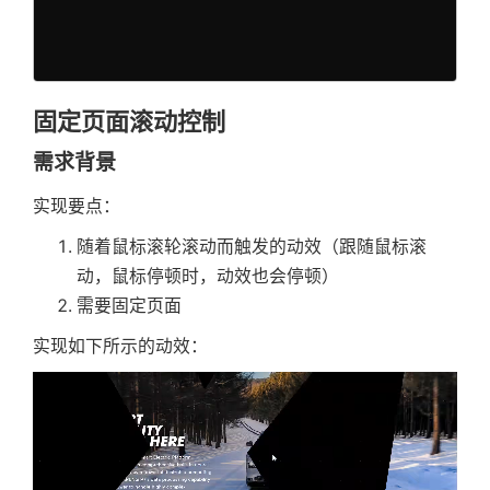
  // animation 未定义且是 h5 的情况下，去
const
[
trails
,
 trailsApi
]
=
useTra
)
}
  if (state?.clientType === CLIENT_TY
      opacity
:
0
,
{
title 
&&
(
    playState 
=
 PlayState
.
stopEnd

      y
:
40
<
a.div
style
=
{
getStyle
(
ti
}
}
)
)
;
{
title
}
固定页面滚动控制
</
a.div
>
  return (

const
 springsRef 
=
useSpringRef
(
)
;
)
}
<
div
需求背景
const
 springs 
=
useSprings
(
{
subTitle 
&&
(
className
=
{
classnames
(
      data
.
length
,
<
div
className
=
{
classname
        PageStyles
.
textDisplay
,
实现要点：
      data
.
map
(
(
item
)
=>
(
{
{
transitions
(
(
style
,
 i
'text-display'
,
         ref
:
 springsRef
,
return
(
随着鼠标滚轮滚动而触发的动效（跟随鼠标滚
        className

from
:
{
<
a.div
动，鼠标停顿时，动效也会停顿）
)
}
number
:
0
style
=
{
getSty
style
=
{
style
}
需要固定页面
}
,
className
=
{
cl
ref
=
{
domRef
}
         to
:
{
>
实现如下所示的动效：
>
number
:
Number
(
(
item 
as
 N
{
item
}
{
}
</
a.div
>
        closeIcon 
&&
<
Tween
}
)
)
)
;
ref
=
{
closeIconRef
}
)
;
}
)
}
from
=
{
{
</
div
>
            opacity
:
0
,
const
 domRef 
=
useRef
(
)
;