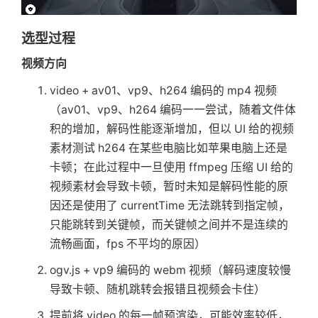
      videoDom
.
currentTime 
=
 miniVide
      timerRef
.
current 
=
setTimeout
(
(
if
(
videoDom
.
currentTime 
<
 vide
        onSetVisibleComponent 
&&
onSe
        videoDom
.
play
(
)
选型过程
}
,
800
)
}
视频方向
}
}
return
(
)
=>
{
}
, [visibleComponent])

video + av01、vp9、h264 编码的 mp4 视频
      timerRef
.
current 
&&
clearTimeou
（av01、vp9、h264 编码一一尝试，随着文件体
}
  let miniVideoProps = 
{
积的增加，解码性能逐渐增加，但以 UI 给的视频
}
, [progress])

type
:
'video'
,
素材测试 h264 在某些电脑比如苹果电脑上还是
    srcPoster
:
'/public/p7/learn-more
  const 
{
 buttonText
,
...
rest 
}
 = mod
    src
:
'/public/p7/learn-more/p7-wi
卡顿；在此过程中一旦使用 ffmpeg 压缩 UI 给的
  return (

}
视频素材会导致卡顿，暂时未知是解码性能的原
<
AnimationBg
type
=
{
1
}
className
=
{
因还是使用了 currentTime 无法跳转到指定帧，
      <Slot

  if (state?.clientType === CLIENT_TY
只能跳转到关键帧，而关键帧之间并不是连续的
        itemList=
{
itemList
}
    miniVideoProps 
=
{
流畅画面，fps 不平均的原因）
        pageType = 'P7Wing'

...
miniVideoProps
,
        modelType='P7'

      loop
:
false
,
ogv.js + vp9 编码的 webm 视频（解码速度较慢
        buttonType='LearnMore'

      autoPlay
:
false
,
导致卡顿、随机跳转会报错且视频会卡住）
      />

      ref
:
 miniVideoRef
,
<
div
ref
=
{
ref
}
className
=
{
class
      isNeedScale
:
true
提前将 video 的每一帧预渲染，可能效率较低，