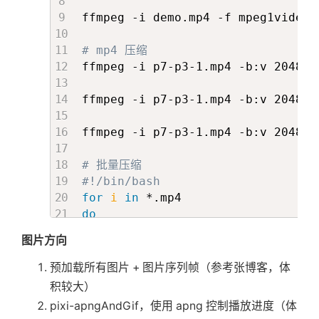
}
=
 item

progress
=
{
state
?
.
clientType 
=
const
 Component 
=
 l
ffmpeg -i demo.mp4 -f mpeg1video 
modelCenterTextProps
=
{
{
if
(
isNeedScale
)
{
          topSubTitle
:
getValue
(
'topS
return
(
# mp4 压缩
          title
:
getValue
(
'title'
)
,
<
Timeline
ffmpeg -i p7-p3-1.mp4 -b:v 2048k 
          subTitle
:
getValue
(
'subTitl
playState
=
{
pr
          shortDesc
:
getValue
(
'shortD
target
=
{
ffmpeg -i p7-p3-1.mp4 -b:v 2048k 
          buttonText
:
getValue
(
'butto
<
>
          animation
:
 state
?
.
clientTyp
<
div
clas
ffmpeg -i p7-p3-1.mp4 -b:v 2048k 
}
}
<
Compon
onSetVisibleComponent
=
{
setVis
class
# 批量压缩
displayersProps
=
{
[
{
...
r
#!/bin/bash
{
/>
for
i
in
            src
:
'/public/p7/learn-mo
</
div
>
do
            srcSet
:
'/public/p7/learn
</
>
echo
"File 
$i
 selected"
}
,
图片方向
}
# ffmpeg -i "$i" "$i.mp3"
{
>
  ffmpeg -i 
"
$i
"
 -b:v 2048k -maxr
            src
:
'/public/p7/learn-mo
预加载所有图片 + 图片序列帧（参考张博客，体
<
Tween
done
            srcSet
:
'/public/p7/learn
积较大）
ref
=
{
tweenR
            minSrcSet
:
'/public/p7/le
pixi-apngAndGif，使用 apng 控制播放进度（体
from
=
{
getFr
}
,