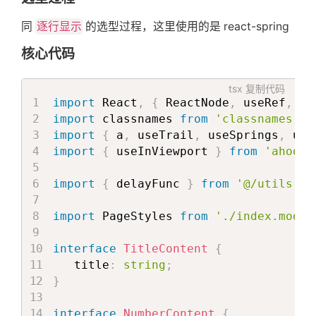
await
delayFunc
(
delay
)
   const [inViewPort] = useInViewport(
if
(
closeIcon
)
{
同
逐行显示
的选型过程，这里使用的是 react-spring
   useEffect(() => 
{
        closeIconRef
.
current
?
.
getGSAP
const
startAnimation
=
async
(
)
}
核心代码
await
delayFunc
(
delay
)
;
await
delayFunc
(
200
)
if
(
closeIcon
)
{
if
(
title
)
{
tsx
复制代码
            closeIconRef
.
start
(
)
;
        titleRef
.
current
?
.
getGSAP
(
)
.
p
import
 React
,
{
 ReactNode
,
 useRef
,
 us
}
}
import
 classnames 
from
'classnames'
;
if
(
title
)
{
// 等 title 动画的一半就开始运行
import
{
 a
,
 useTrail
,
 useSprings
,
 use
await
Promise
.
all
(
titleRe
await
delayFunc
(
500
)
import
{
 useInViewport 
}
from
'ahooks
}
if
(
subTitle
)
{
if
(
subTitle
)
{
await
 subTitleRef
.
current
?
.
ge
import
{
 delayFunc 
}
from
'@/utils'
;
await
Promise
.
all
(
subTitl
}
}
}
import
 PageStyles 
from
'./index.modul
}
;
const
reverseAnimation
=
(
)
=>
{
interface
TitleContent
{
const
reverseAnimation
=
(
)
=>
[
closeIconRef
,
 titleRef
,
 subTit
   title
:
string
;
[
closeIconRef
,
 titleRef
,
 sub
        item
.
current
?
.
getGSAP
(
)
.
rever
}
            item
.
start
(
{
}
)
               reverse
:
true
}
interface
NumberContent
{