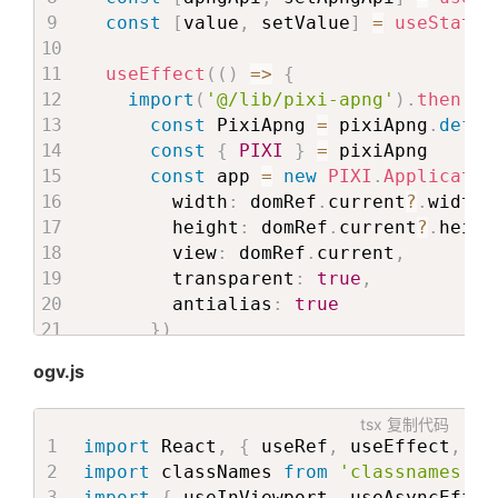
}
}
const
[
value
,
 setValue
]
=
useState
(
</
div
>
}
,
<
XButton
{
useEffect
(
(
)
=>
{
type
=
"
primary
"
            imgList
:
[
{
import
(
'@/lib/pixi-apng'
)
.
then
(
(
p
className
=
{
styles
.
butto
              src
:
'/public/p7/d1/P7-
const
 PixiApng 
=
 pixiApng
.
defau
onClick
=
{
(
)
=>
{
              srcSet
:
'/public/p7/d1/
const
{
PIXI
}
=
 pixiApng

                api
.
current
?
.
open
(
)
}
,
{
const
 app 
=
new
PIXI
.
Applicatio
}
              src
:
'/public/p7/d1/P7-
        width
:
 domRef
.
current
?
.
width
,
}
              srcSet
:
'/public/p7/d1/
        height
:
 domRef
.
current
?
.
heigh
>
}
,
{
        view
:
 domRef
.
current
,
{
buttonText
}
              src
:
'/public/p7/d1/P7-
        transparent
:
true
,
</
XButton
>
              srcSet
:
'/public/p7/d1/
        antialias
:
true
</
div
>
}
]
,
}
)
</
Tween
>
            background
:
'linear-gradi
const
 loader 
=
PIXI
.
Loader
.
shar
</
div
>
            textData
:
{
ogv.js
const
 loadOption 
=
{
</
AnimationBg
>
              topSubTitle
:
t
(
'p7.d1.t
        loadType
:
PIXI
.
LoaderResource
  )

              title
:
t
(
'p7.d1.title2'
tsx
复制代码
        xhrType
:
PIXI
.
LoaderResource
.
}

              subTitle
:
t
(
'p7.d1.subT
import
 React
,
{
 useRef
,
 useEffect
,
 us
        crossOrigin
:
''
}
import
 classNames 
from
'classnames'
;
}
export default ModelLearnMore
}
,
import
{
 useInViewport
,
 useAsyncEffec