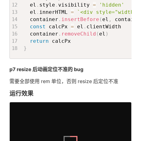
}
  el
.
style
.
visibility 
=
'hidden'
  onSetVisibleComponent

  el
.
innerHTML 
=
`
<div style="width: 
}: ModelLearnMoreProps & ImgAndTextSw
if
(
ratio 
>
MAX_THRESHOLD
&&
!
isP
  container
.
insertBefore
(
el
,
 containe
const
{
 api
,
 Slot 
}
=
useTmpCompone
      videoDom
.
play
(
)
const
 calcPx 
=
 el
.
clientWidth

setIsPlayed
(
true
)
  container
.
removeChild
(
el
)
const
getFromProps
=
(
)
=>
{
}
return
const
 startBottom 
=
'calc((100vh 
}
const
 startRight 
=
'calc((100vw -
if
(
ratio 
>
MAX_THRESHOLD
&&
!
isP
      miniVideoDom
.
play
(
)
return
{
setIsPlayed
(
true
)
p7 resize 后动画定位不准的 bug
// 满屏高度减去顶部菜单减去外部容器高
}
// bottom: 'calc(0px - (100vh -
需要全部使用 rem 单位，否则 resize 后定位不准
// right: 'calc(0px - (100vw - 
if
(
ratio 
<
MIN_THRESHOLD
)
{
运行效果
      bottom
:
`
-
${
evaluateCalc
(
startB
      videoDom
.
currentTime 
=
0
      right
:
`
-
${
evaluateCalc
(
startRi
      videoDom
.
pause
(
)
      width
:
'calc(100vw - 0.520833re
      height
:
'100vh'
,
      miniVideoDom
.
currentTime 
=
0
      scale
:
0.5
      miniVideoDom
.
pause
(
)
}
setIsPlayed
(
false
)
}
}