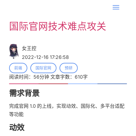
T
o
国际官网技术难点攻关
g
g
l
女王控
e
2022-12-16 17:26:58
n
a
前端
国际官网
预研
v
阅读时间：
56
分钟 文章字数：
610
字
i
g
需求背景
a
完成官网 1.0 的上线，实现动效、国际化、多平台适配
t
等功能
i
o
动效
n