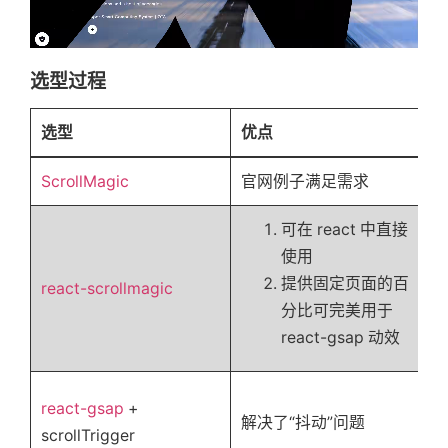
)
}
            rotate
:
-
100
const
[
inViewPort
]
=
useInViewport
</
div
>
}
}
useEffect
(
(
)
=>
{
   );

to
=
{
{
const
startAnimation
=
async
(
)
};

选型过程
            opacity
:
1
,
await
delayFunc
(
delay
)
;
            rotate
:
0
         trailsApi
.
start
(
{
export default AnimationTitle;
}
}
选型
优点
            y
:
0
,
playState
=
{
playState
}
            opacity
:
1
>
ScrollMagic
官网例子满足需求
}
)
;
<
div
await
delayFunc
(
1200
)
;
className
=
{
classnames
(
Pag
         springsRef
.
start
(
)
;
可在 react 中直接
style
=
{
closeIconStyle
}
}
;
使用
>
提供固定页面的百
react-scrollmagic
{
closeIcon
}
const
reverseAnimation
=
(
)
=>
分比可完美用于
</
div
>
         trailsApi
.
start
(
{
</
Tween
>
react-gsap 动效
            y
:
40
,
}
            opacity
:
0
{
}
)
;
        title 
&&
<
Tween
react-gsap
+
[
springsRef
]
.
forEach
(
(
item
)
解决了“抖动”问题
ref
=
{
titleRef
}
            item 
&&
scrollTrigger