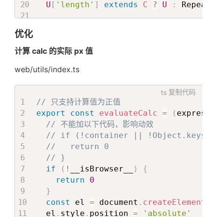
U
[
'length'
]
extends
C
?
U
:
 Repeat
<
  const videoRef = useRef
<
VideoRef
>
(n
  const miniVideoRef = useRef
<
VideoRe
type
 DisplayerProps 
=
(
(
ImgProps 
&
{
优化
  isNeedScale
?
:
boolean
  const containerRef = useRef(null)

}
  const [_, ratio] = useInViewport(co
计算 calc 的实际 px 值
    threshold
:
THRESHOLD
web/utils/index.ts
interface
ModelLearnMoreProps
{
}
)

  modelCenterTextProps
:
 ModelCenterTe
ts
复制代码
  displayersProps
:
 Repeat
<
DisplayerPr
  const [isPlayed, setIsPlayed] = useS
// 只支持计算值为正值
  progress
?
:
number
export
const
evaluateCalc
=
(
expressi
  className
?
:
string
  useEffect(() => 
{
// 不能加以下代码，影响动效
  onSetVisibleComponent
?
:
 Dispatch
<
Se
if
(
state
?
.
clientType 
===
CLIENT_
// if (!container || !Object.keys(c
}

return
//   return 0
}
// }
const ModelLearnMore = ({

if
(
!
__isBrowser__
)
{
  modelCenterTextProps,

const
 videoDom 
=
 videoRef
.
current
return
0
  displayersProps,

const
 miniVideoDom 
=
 miniVideoRef
}
  itemList = [],

if
(
!
isNumber
(
ratio
)
||
!
videoDom
const
 el 
=
 document
.
createElement
(
'
  progress = 0,

return
  el
.
style
.
position 
=
'absolute'
  className,
