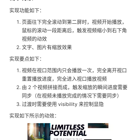
{
console
.
log
(
revealRefs
.
current
)
实现功能如下：
        animationTextProgress 
>
0
&&
}
;
<
Tween
页面往下完全滚动到第二屏时，视频开始播放，
from
=
{
{
return
 Children
.
map
(
children
,
(
ite
鼠标的滚动一段距离后，触发视频缩小到右下角
              scale
:
40
// const sceneProps = {
视频的动效
}
}
//   ...defaultSceneProps,
totalProgress
=
{
animationT
文字、图片有缩放效果
//   ...item.props.sceneProps
playState
=
{
PlayState
.
paus
// }
实现要点如下：
>
return
(
<
div
className
=
{
styles
.
an
<
div
ref
=
{
(
el
)
=>
addToRefs
(
视频在视口范围内只会播放一次，完全离开视口
{
/* 这里所有国家都是这个，不
{
cloneElement
(
item
,
{
重置播放进度，完全进入视口播放视频
              XPILOT

...
item
.
props
,
由 2 个视频拼接而成，触发缩放的瞬间进度需要
</
div
>
               sceneParams
:
 updatePar
同步（在视频未播放完成的情况下需要同步）
</
Tween
>
}
)
}
过渡时需要使用 visibility 来控制显隐
</
AnimationBg
>
</
div
>
}
)
;
实现如下所示的动效：
</
l.div
>
}
)
;
)
}
;
}