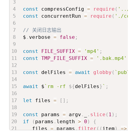
const
 compressConfig 
=
require
(
'../co
const
 concurrentRun 
=
require
(
'./conc
// 关闭日志输出
$
.
verbose 
=
false
;
const
FILE_SUFFIX
=
'mp4'
;
const
TMP_FILE_SUFFIX
=
'.bak.mp4'
;
const
 delFiles 
=
await
globby
(
`
public
await
 $
`
rm -rf 
${
delFiles
}
`
;
let
 files 
=
[
]
;
const
 params 
=
 argv
.
_
.
slice
(
1
)
;
if
(
params
.
length 
>
0
)
{
   files 
=
 params
.
filter
(
(
item
)
=>
/m
}
else
{