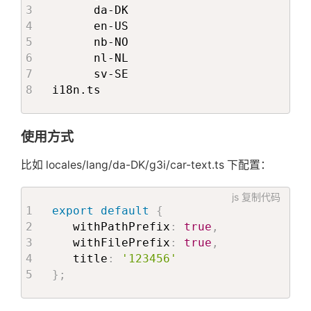
│   │   │        └── render$id.tsx
      da-DK

│   │   │        └── render$user$id
      en-US

│   │   ├── bar

      nb-NO

│   │   │   ├── fetch.ts

      nl-NL

│   │   │   └── render.tsx

      sv-SE

│   │   │   ├── fetch$id.ts

i18n.ts
│   │   │   └── render$id.tsx # 
│   ├── tsconfig.json # web 目录下的
使用方式
比如 locales/lang/da-DK/g3i/car-text.ts 下配置：
js
复制代码
export
default
{
   withPathPrefix
:
true
,
   withFilePrefix
:
true
,
   title
:
'123456'
}
;