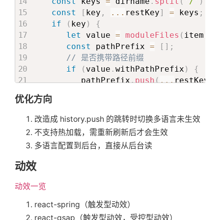
const
 keys 
=
 dirname
.
split
(
'/'
)
.
fi
const
[
key
,
...
restKey
]
=
 keys
;
if
(
key
)
{
let
 value 
=
moduleFiles
(
item
)
.
d
const
 pathPrefix 
=
[
]
;
// 是否携带路径前缀
if
(
value
.
withPathPrefix
)
{
         pathPrefix
.
push
(
...
restKey
)
;
}
优化方向
// 是否携带文件前缀
改造成 history.push 的跳转时切换多语言未生效
if
(
value
.
withFilePrefix
)
{
不支持热加载，需重新刷新后才会生效
const
 basename 
=
 path
.
basena
多语言配置到后台，直接从后台读
         pathPrefix
.
push
(
basename
)
;
}
动效
if
(
pathPrefix
.
length 
>
0
)
{
动效一览
const
 newValue
:
{
[
key
:
stri
react-spring（触发型动效）
const
 newPathPrefix 
=
 pathPr
         Object
.
keys
(
value
)
.
forEach
(
(
react-gsap（触发型动效，受控型动效）