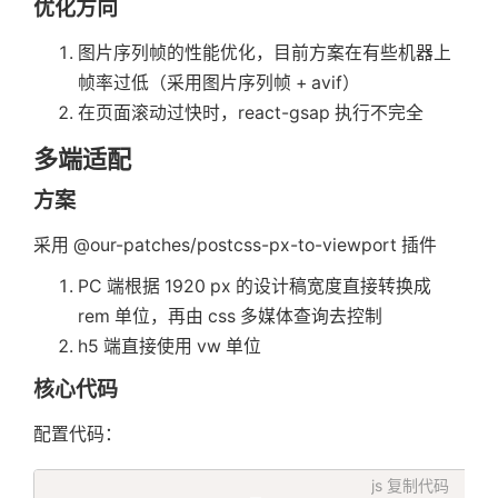
首
if
(
i18n
.
isInitialized
)
{
优化方向
if
(
language 
!==
 i18n
.
language
)
图片序列帧的性能优化，目前方案在有些机器上
await
 i18n
.
changeLanguage
(
la
页
}
帧率过低（采用图片序列帧 + avif）
return
;
在页面滚动过快时，react-gsap 执行不完全
}
标
多端适配
return
await
 i18n

.
use
(
initReactI18next
)
// passe
方案
签
.
init
(
{
         resources
,
采用 @our-patches/postcss-px-to-viewport 插件
         debug
:
 process
.
env
.
NODE_ENV
关
         lng
:
 language
,
PC 端根据 1920 px 的设计稿宽度直接转换成
         keySeparator
:
false
,
// we d
rem 单位，再由 css 多媒体查询去控制
         interpolation
:
{
h5 端直接使用 vw 单位
于
            escapeValue
:
false
核心代码
}
// 不能使用数组或对象，因为需要用
搜
配置代码：
// returnObjects: true
}
)
js
复制代码
.
catch
(
(
error
)
=>
{