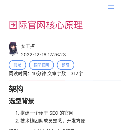
T
o
国际官网核心原理
g
g
l
女王控
e
2022-12-16 17:26:23
n
a
前端
国际官网
预研
v
阅读时间：
10
分钟 文章字数：
312
字
i
g
架构
a
选型背景
t
i
搭建一个便于 SEO 的官网
o
技术栈团队成员熟悉，开发方便
n