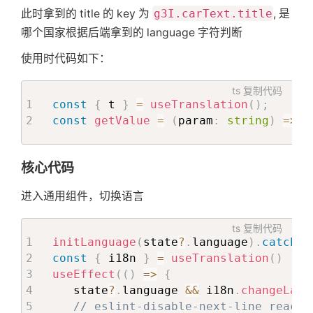
此时拿到的 title 的 key 为
g3I.carText.title
, 是
哪个国家根据后端拿到的 language 字符判断
使用时代码如下：
ts
复制代码
const
{
 t 
}
=
useTranslation
(
)
;
const
getValue
=
(
param
:
string
)
=>
t
核心代码
进入通用组件，切换语言
ts
复制代码
initLanguage
(
state
?
.
language
)
.
catch
(
)
const
{
 i18n 
}
=
useTranslation
(
)
useEffect
(
(
)
=>
{
   state
?
.
language 
&&
 i18n
.
changeLang
// eslint-disable-next-line react-