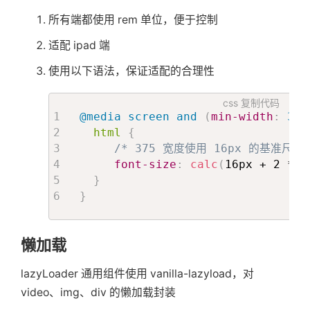
所有端都使用 rem 单位，便于控制
适配 ipad 端
使用以下语法，保证适配的合理性
css
复制代码
@media
 screen and 
(
min-width
:
 375
html
{
/* 375 宽度使用 16px 的基准尺寸
font-size
:
calc
(
16px + 2 * 
(
}
}
懒加载
lazyLoader 通用组件使用 vanilla-lazyload，对
video、img、div 的懒加载封装