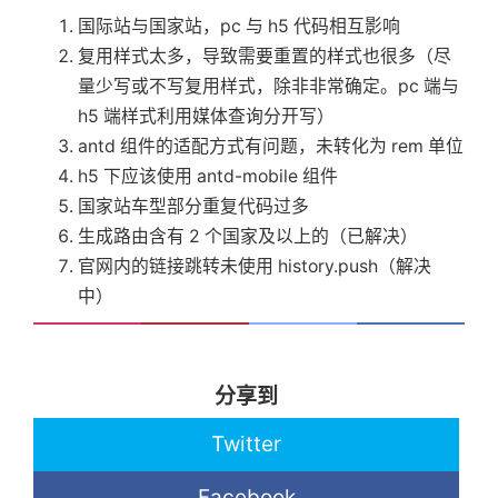
}
国际站与国家站，pc 与 h5 代码相互影响
]
;
复用样式太多，导致需要重置的样式也很多（尽
量少写或不写复用样式，除非非常确定。pc 端与
await
concurrentRun
(
h5 端样式利用媒体查询分开写）
   files
.
map
(
(
file
)
=>
async
(
)
=>
{
antd 组件的适配方式有问题，未转化为 rem 单位
for
(
let
 i 
=
0
;
 i 
<
 funcArray
.
l
const
 item 
=
 funcArray
[
i
]
;
h5 下应该使用 antd-mobile 组件
const
{
 bashFunc
,
 files 
}
=
国家站车型部分重复代码过多
// files 未定义或者包含 file
生成路由含有 2 个国家及以上的（已解决）
if
(
!
files 
||
 files
.
includes
官网内的链接跳转未使用 history.push（解决
await
 item
.
func
(
bashFunc
,
中）
return
 Promise
.
resolve
(
)
;
}
}
return
 Promise
.
resolve
(
)
;
分享到
}
)
)
;
Twitter
console
.
log
(
`
共 
${
files
.
length
}
 个 
${
F
Facebook