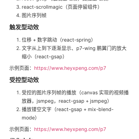
            newValue
[
`
${
newPathPrefix
react-scrollmagic（页面停留组件）
}
)
;
图片序列帧
         value 
=
 newValue
;
}
触发型动效
位移 + 数字跳动（react-spring）
if
(
resources
[
key
]
)
{
         resources
[
key
]
.
translation 
=
文字从上到下逐渐显示、p7-wing 鹏翼门的放大
...
(
resources
[
key
]
.
transl
缩小（react-gsap）
...
value

示例页面：
https://www.heyxpeng.com/p7
}
;
}
else
{
受控型动效
         resources
[
key
]
=
{
            translation
:
 value

受控的图片序列帧的播放（canvas 实现的视频播
}
;
放器，jsmpeg，react-gsap + jsmpeg）
}
播放镂空文字（react-gsap + mix-blend-
}
mode）
}
)
;
示例页面：
https://www.heyxpeng.com/p7
export
const
initLanguage
=
async
fun