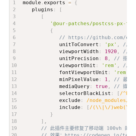
索
module
.
exports 
=
{
console
.
info
(
'initReactI18ne
   plugins
:
[
}
)
;
[
}
;
'@our-patches/postcss-px-to-
{
// https://github.com/evr
            unitToConvert
:
'px'
,
// 
            viewportWidth
:
1920
,
//
            unitPrecision
:
8
,
// 指
            viewportUnit
:
'rem'
,
//
            fontViewportUnit
:
'rem'
,
            minPixelValue
:
1
,
// 最小
            mediaQuery
:
true
,
// 媒
            selectorBlackList
:
[
/^htm
            exclude
:
/node_modules/
,
            include
:
[
/(\\|\/)web(\\|
}
]
,
// 此插件主要修复了移动端 100vh 
// 效果：https://codepen.io/team/