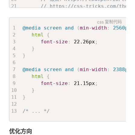
// https://css-tricks.com/the-t
'postcss-viewport-height-correc
]
css
复制代码
}
;
@media
 screen and 
(
min-width
:
 2560px
)
html
{
font-size
:
 22.26px
;
}
}
@media
 screen and 
(
min-width
:
 2388px
)
html
{
font-size
:
 21.15px
;
}
}
/* ... */
优化方向