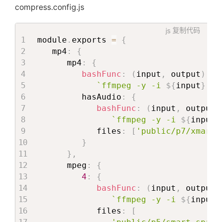
compress.config.js
   files 
=
await
globby
(
`
public/**/*.
}
js
复制代码
module
.
exports 
=
{
console
.
log
(
`
开始压缩 
${
FILE_SUFFIX
}
`
)
   mp4
:
{
      mp4
:
{
// https://github.com/google/zx/issue
bashFunc
:
(
input
,
 output
)
=>
$
.
noquote
=
async
(
...
args
)
=>
{
`
ffmpeg -y -i 
${
input
}
 -b
const
 q 
=
 $
.
quote
;
         hasAudio
:
{
   $
.
quote
=
(
v
)
=>
 v
;
bashFunc
:
(
input
,
 output
)
const
 p 
=
$
(
...
args
)
;
`
ffmpeg -y -i 
${
input
}
await
 p
;
            files
:
[
'public/p7/xmart-
   $
.
quote 
=
 q
;
}
return
 p
;
}
,
}
;
      mpeg
:
{
4
:
{
const
transformToMpeg
=
async
(
bashFu
bashFunc
:
(
input
,
 output
)
await
 $
.
noquote
`
${
bashFunc
(
file
,
 f
`
ffmpeg -y -i 
${
input
}
// await $`rm -rf ${file}`
            files
:
[
}
;