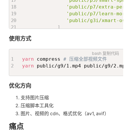
'public/p5/smart-space
'public/p7/extra-perfo
const
transformToMp4
=
async
(
bashFun
'public/p7/learn-more/
await
 $
.
noquote
`
${
bashFunc
(
file
,
 f
'public/g3i/xmart-os/g
await
 $
`
rm -rf 
${
file
}
`
;
]
await
 $
`
mv 
${
file
}
${
TMP_FILE_SUFFI
}
await
 $
`
rm -rf 
${
file
}
${
TMP_FILE_S
使用方式
}
}
;
}
bash
复制代码
}
;
const
 funcArray 
=
[
yarn
 compress 
# 压缩全部视频文件
{
yarn
 public/g9/1.mp4 public/g9/2.mp4 
      path
:
'mpeg.4'
,
      func
:
 transformToMpeg

}
,
优化方向
{
      path
:
'mp4.hasAudio'
,
支持图片压缩
      func
:
 transformToMp4

压缩脚本工具化
}
,
图片、视频的 cdn、格式优化（av1, avif）
{
      path
:
'mp4'
,
痛点
      func
:
 transformToMp4
