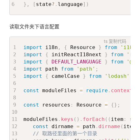
}
,
[
state
?
.
language
]
)
读取文件夹下语言配置
ts
复制代码
import
 i18n
,
{
 Resource 
}
from
'i18ne
import
{
 initReactI18next 
}
from
'rea
import
{
DEFAULT_LANGUAGE
}
from
'@/c
import
 path 
from
'path'
;
import
{
 camelCase 
}
from
'lodash'
;
const
 moduleFiles 
=
require
.
context
(
'
const
 resources
:
 Resource 
=
{
}
;
moduleFiles
.
keys
(
)
.
forEach
(
(
item
:
str
const
 dirname 
=
 path
.
dirname
(
item
)
// 取路径里面的第一个目录