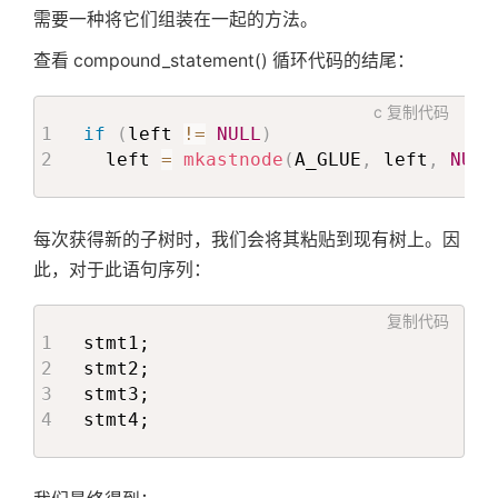
需要一种将它们组装在一起的方法。
查看 compound_statement() 循环代码的结尾：
c
复制代码
if
(
left 
!=
NULL
)
  left 
=
mkastnode
(
A_GLUE
,
 left
,
NULL
每次获得新的子树时，我们会将其粘贴到现有树上。因
此，对于此语句序列：
复制代码
stmt1;

stmt2;

stmt3;

stmt4;