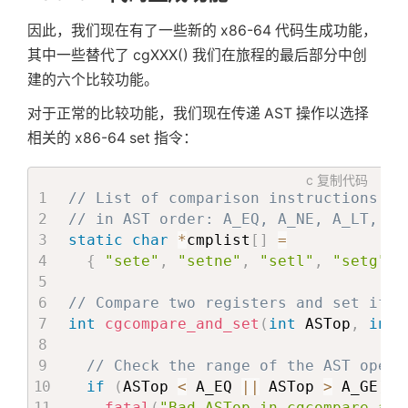
因此，我们现在有了一些新的 x86-64 代码生成功能，
// Now the false label
其中一些替代了 cgXXX() 我们在旅程的最后部分中创
cglabel
(
Lfalse
)
;
建的六个比较功能。
// Optional ELSE clause: generate t
对于正常的比较功能，我们现在传递 AST 操作以选择
// false compound statement and the
相关的 x86-64 set 指令：
// end label
if
(
n
->
right
)
{
c
复制代码
genAST
(
n
->
right
,
 NOREG
,
 n
->
op
)
;
// List of comparison instructions,
genfreeregs
(
)
;
// in AST order: A_EQ, A_NE, A_LT, A_
cglabel
(
Lend
)
;
static
char
*
cmplist
[
]
=
}
{
"sete"
,
"setne"
,
"setl"
,
"setg"
,
return
(
NOREG
)
;
// Compare two registers and set if t
}
int
cgcompare_and_set
(
int
 ASTop
,
int
 
// Check the range of the AST opera
if
(
ASTop 
<
 A_EQ 
||
 ASTop 
>
 A_GE
)
fatal
(
"Bad ASTop in cgcompare_and