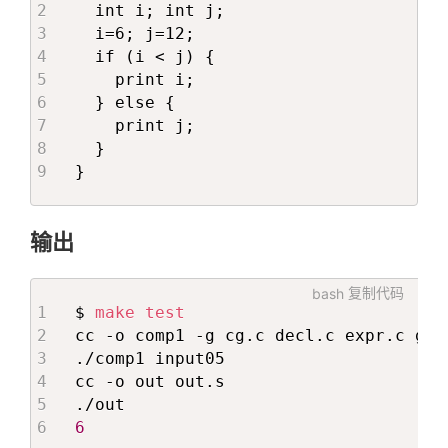
  int i; int j;

  i=6; j=12;

  if (i < j) {

    print i;

  } else {

    print j;

  }

}
输出
bash
复制代码
$ 
make
test
cc -o comp1 -g cg.c decl.c expr.c gen
./comp1 input05

cc -o out out.s

6