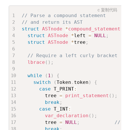
c
复制代码
// Parse a compound statement
// and return its AST
struct
ASTnode
*
compound_statement
(
vo
struct
ASTnode
*
left 
=
NULL
;
struct
ASTnode
*
tree
;
// Require a left curly bracket
lbrace
(
)
;
while
(
1
)
{
switch
(
Token
.
token
)
{
case
 T_PRINT
:
        tree 
=
print_statement
(
)
;
break
;
case
 T_INT
:
var_declaration
(
)
;
        tree 
=
NULL
;
// No
break
;