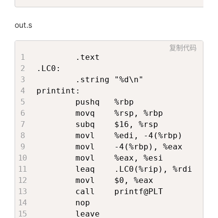
out.s
复制代码
        .text

.LC0:

        .string "%d\n"

printint:

        pushq   %rbp

        movq    %rsp, %rbp

        subq    $16, %rsp

        movl    %edi, -4(%rbp)

        movl    -4(%rbp), %eax

        movl    %eax, %esi

        leaq    .LC0(%rip), %rdi

        movl    $0, %eax

        call    printf@PLT

        nop

        leave
