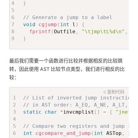
}
// Generate a jump to a label
void
cgjump
(
int
 l
)
{
fprintf
(
Outfile
,
"\tjmp\tL%d\n"
,
 l
)
}
最后我们需要一个函数进行比较并根据相反的比较跳
转，因此使用 AST 比较节点类型，我们进行相反的比
较：
c
复制代码
// List of inverted jump instructions
// in AST order: A_EQ, A_NE, A_LT, A_
static
char
*
invcmplist
[
]
=
{
"jne"
,
// Compare two registers and jump if 
int
cgcompare_and_jump
(
int
 ASTop
,
int