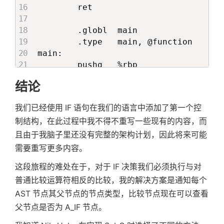
        ret

        .globl  main

        .type   main, @function

main:

        pushq   %rbp

        movq    %rsp, %rbp

结论
        .comm   i,8,8

        .comm   j,8,8

我们已经使用 IF 语句在我们的语言中添加了第一个控
        movq    $6, %r8

制结构，在此过程中我不得不重写一些现有的内容，而
        movq    %r8, i(%rip)

        movq    $12, %r8

且由于我脑子里还没有完整的架构计划，因此将来可能
        movq    %r8, j(%rip)

需要重写更多内容。
        movq    i(%rip), %r8

这段旅程的难处在于，对于 IF 决策我们必须执行与对
        movq    j(%rip), %r9

        cmpq    %r9, %r8

普通比较运算符相反的比较，我的解决方案是通知每个
        jge     L1

AST 节点其父节点的节点类型，比较节点现在可以查看
        movq    i(%rip), %r8

父节点是否为 A_IF 节点。
        movq    %r8, %rdi
