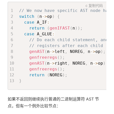
c
复制代码
// We now have specific AST node hand
switch
(
n
->
op
)
{
case
 A_IF
:
return
(
genIFAST
(
n
)
)
;
case
 A_GLUE
:
// Do each child statement, and f
// registers after each child
genAST
(
n
->
left
,
 NOREG
,
 n
->
op
)
;
genfreeregs
(
)
;
genAST
(
n
->
right
,
 NOREG
,
 n
->
op
)
;
genfreeregs
(
)
;
return
(
NOREG
)
;
}
如果不返回则继续执行普通的二进制运算符 AST 节
点，但有一个例外比较节点：