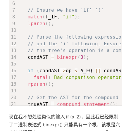
// Ensure we have 'if' '('
match
(
T_IF
,
"if"
)
;
lparen
(
)
;
// Parse the following expression
// and the ')' following. Ensure
// the tree's operation is a compar
  condAST 
=
binexpr
(
0
)
;
if
(
condAST
->
op 
<
 A_EQ 
||
 condAST
->
fatal
(
"Bad comparison operator"
)
;
rparen
(
)
;
// Get the AST for the compound sta
  trueAST 
=
compound_statement
(
)
;
现在我不想处理类似的输入 if (x-2)，因此我已经限制
// If we have an 'else', skip it
// and get the AST for the compound
了二进制表达式 binexpr() 只能具有一个根，该根是六