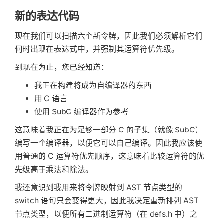
if
(
(
c 
=
next
(
)
)
==
'='
)
{
新的表达代码
    t
->
token 
=
 T_GE
;
}
else
{
现在我们可以扫描六个新令牌，因此我们必须解析它们
putback
(
c
)
;
何时出现在表达式中，并强制其运算符优先级。
    t
->
token 
=
 T_GT
;
}
到现在为止，您已经知道：
break
;
我正在构建将成为自编译器的东西
用 C 语言
使用 SubC 编译器作为参考
这意味着我正在为足够一部分 C 的子集（就像 SubC）
编写一个编译器，以便它可以自己编译。因此我应该使
用普通的 C 运算符优先顺序，这意味着比较运算符的优
先级高于乘法和除法。
我还意识到我用来将令牌映射到 AST 节点类型的
switch 语句只会变得更大，因此我决定重新排列 AST
节点类型，以便所有二进制运算符（在 defs.h 中）之