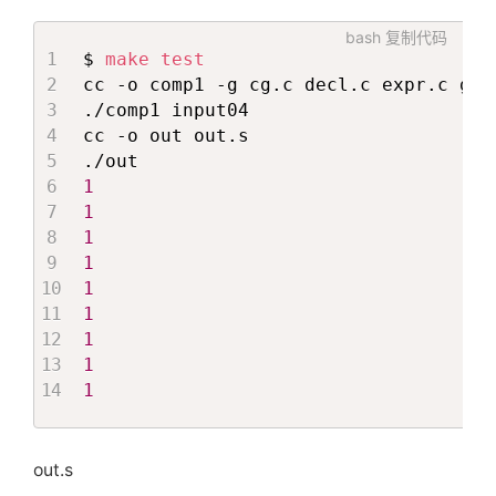
bash
复制代码
$ 
make
test
cc -o comp1 -g cg.c decl.c expr.c gen
./comp1 input04

cc -o out out.s

1
1
1
1
1
1
1
1
1
out.s