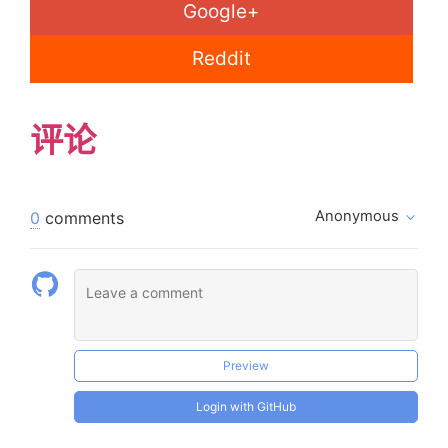
Google+
        movq    x(%rip), %r8

        movq    %r8, %rdi

Reddit
        call    printint

        movq    $7, %r8

        movq    $9, %r9

评论
        cmpq    %r9, %r8

        setne   %r9b

        andq    $255,%r9

        movq    %r9, x(%rip)

Anonymous
0
comments
        movq    x(%rip), %r8

        movq    %r8, %rdi

        call    printint

        movq    $7, %r8

        movq    $7, %r9

        cmpq    %r9, %r8

        sete    %r9b

Preview
        andq    $255,%r9

Login with GitHub
        movq    %r9, x(%rip)

        movq    x(%rip), %r8
