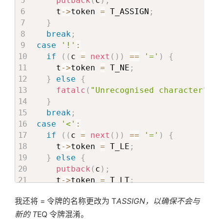
putback
(
c
)
;
    t
->
token 
=
 T_ASSIGN
;
}
break
;
case
'!'
:
if
(
(
c 
=
next
(
)
)
==
'='
)
{
    t
->
token 
=
 T_NE
;
}
else
{
fatalc
(
"Unrecognised character"
,
 
}
break
;
case
'<'
:
if
(
(
c 
=
next
(
)
)
==
'='
)
{
    t
->
token 
=
 T_LE
;
}
else
{
putback
(
c
)
;
    t
->
token 
=
 T_LT
;
}
我还将 = 令牌的名称更改为 T
ASSIGN，以确保不会与
break
;
case
'>'
:
新的 T
EQ 令牌混淆。