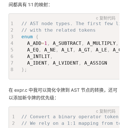
间都具有 1:1 的映射：
c
复制代码
// AST node types. The first few line
// with the related tokens
enum
{
  A_ADD
=
1
,
 A_SUBTRACT
,
 A_MULTIPLY
,
 A_
  A_EQ
,
 A_NE
,
 A_LT
,
 A_GT
,
 A_LE
,
 A_GE
,
  A_INTLIT
,
  A_IDENT
,
 A_LVIDENT
,
}
;
在 expr.c 中我可以简化令牌到 AST 节点的转换，还可
以添加新令牌的优先级：
c
复制代码
// Convert a binary operator token in
// We rely on a 1:1 mapping from toke