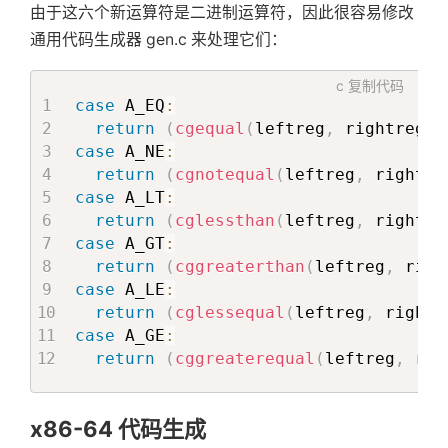
由于这六个新运算符是二进制运算符，因此很容易修改
通用代码生成器 gen.c 来处理它们：
c
复制代码
case
 A_EQ
:
return
(
cgequal
(
leftreg
,
 rightreg
)
)
case
 A_NE
:
return
(
cgnotequal
(
leftreg
,
 rightre
case
 A_LT
:
return
(
cglessthan
(
leftreg
,
 rightre
case
 A_GT
:
return
(
cggreaterthan
(
leftreg
,
 righ
case
 A_LE
:
return
(
cglessequal
(
leftreg
,
 rightr
case
 A_GE
:
return
(
cggreaterequal
(
leftreg
,
 rig
x86-64 代码生成