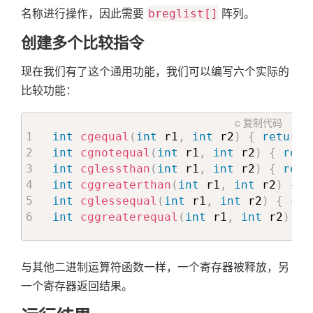
名称进行操作，因此需要
breglist[]
阵列。
创建多个比较指令
现在我们有了这个通用功能，我们可以编写六个实际的
比较功能：
c
复制代码
int
cgequal
(
int
 r1
,
int
 r2
)
{
return
(
int
cgnotequal
(
int
 r1
,
int
 r2
)
{
retu
int
cglessthan
(
int
 r1
,
int
 r2
)
{
retu
int
cggreaterthan
(
int
 r1
,
int
 r2
)
{
r
int
cglessequal
(
int
 r1
,
int
 r2
)
{
ret
int
cggreaterequal
(
int
 r1
,
int
 r2
)
{
与其他二进制运算符函数一样，一个寄存器被释放，另
一个寄存器返回结果。