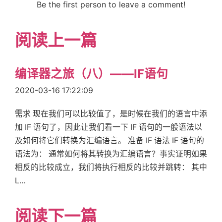
Be the first person to leave a comment!
        movq    %r8, %rdi

        call    printint

        movq    $7, %r8

阅读上一篇
        movq    $7, %r9

        cmpq    %r9, %r8

        setge   %r9b

编译器之旅（八）——IF语句
        andq    $255,%r9

        movq    %r9, x(%rip)

2020-03-16 17:22:09
        movq    x(%rip), %r8

        movq    %r8, %rdi

需求 现在我们可以比较值了，是时候在我们的语言中添
        call    printint

加 IF 语句了，因此让我们看一下 IF 语句的一般语法以
        movq    $7, %r8

及如何将它们转换为汇编语言。 准备 IF 语法 IF 语句的
        movq    $7, %r9

        cmpq    %r9, %r8

语法为： 通常如何将其转换为汇编语言？事实证明如果
        setle   %r9b

相反的比较成立，我们将执行相反的比较并跳转： 其中
        andq    $255,%r9

L…
        movq    %r9, x(%rip)

        movq    x(%rip), %r8

        movq    %r8, %rdi

阅读下一篇
        call    printint
