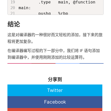
        .type   main, @function

main:

        pushq   %rbp

        movq    %rsp, %rbp

结论
        .comm   x,8,8

        movq    $7, %r8

这是对编译器的一种很好而又轻松的添加，接下来的旅
        movq    $9, %r9

程将更加复杂。
        cmpq    %r9, %r8

        setl    %r9b

在编译器编写过程的下一部分中，我们将 IF 语句添加
        andq    $255,%r9

到编译器中，并使用刚刚添加的比较运算符。
        movq    %r9, x(%rip)

        movq    x(%rip), %r8

        movq    %r8, %rdi

        call    printint

分享到
        movq    $7, %r8

        movq    $9, %r9

Twitter
        cmpq    %r9, %r8

        setle   %r9b

Facebook
        andq    $255,%r9

        movq    %r9, x(%rip)
