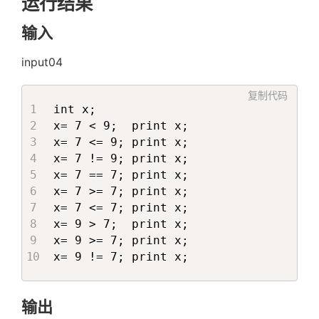
运行结果
输入
input04
复制代码
int x;

x= 7 < 9;  print x;

x= 7 <= 9; print x;

x= 7 != 9; print x;

x= 7 == 7; print x;

x= 7 >= 7; print x;

x= 7 <= 7; print x;

x= 9 > 7;  print x;

x= 9 >= 7; print x;

x= 9 != 7; print x;
输出