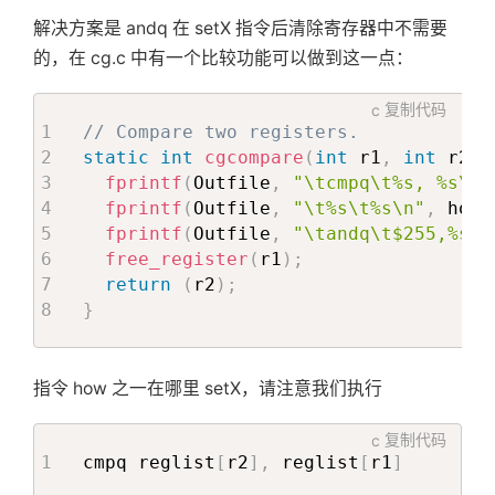
首
解决方案是 andq 在 setX 指令后清除寄存器中不需要
的，在 cg.c 中有一个比较功能可以做到这一点：
页
c
复制代码
标
// Compare two registers.
static
int
cgcompare
(
int
 r1
,
int
 r2
,
fprintf
(
Outfile
,
"\tcmpq\t%s, %s\n"
签
fprintf
(
Outfile
,
"\t%s\t%s\n"
,
 how
,
fprintf
(
Outfile
,
"\tandq\t$255,%s\n
free_register
(
r1
)
;
关
return
(
r2
)
;
}
于
指令 how 之一在哪里 setX，请注意我们执行
搜
c
复制代码
cmpq reglist
[
r2
]
,
 reglist
[
r1
]
索