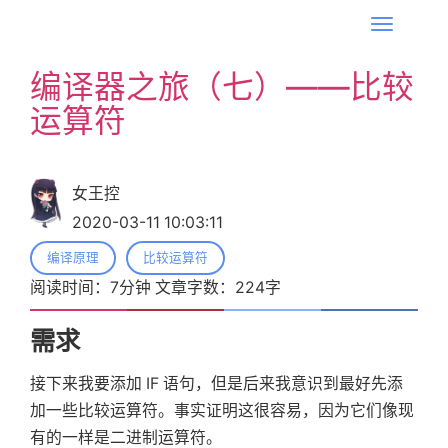
T
o
编译器之旅（七）——比较
g
运算符
g
l
e
n
女王控
a
2020-03-11 10:03:11
v
编译原理
比较运算符
i
阅读时间：
7
分钟 文章字数：
224
字
g
a
需求
t
i
接下来我要添加 IF 语句，但是后来我意识到最好先添
o
加一些比较运算符。事实证明这很容易，因为它们像现
n
有的一样是二进制运算符。