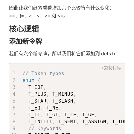
因此让我们赶紧看看增加六个比较符有什么变化：
==，!=，<，>，<= 和 >=。
核心逻辑
添加新令牌
我们有六个新令牌，所以我们将它们添加到 defs.h：
c
复制代码
// Token types
enum
{
  T_EOF
,
  T_PLUS
,
 T_MINUS
,
  T_STAR
,
 T_SLASH
,
  T_EQ
,
 T_NE
,
  T_LT
,
 T_GT
,
 T_LE
,
 T_GE
,
  T_INTLIT
,
 T_SEMI
,
 T_ASSIGN
,
 T_IDENT
// Keywords