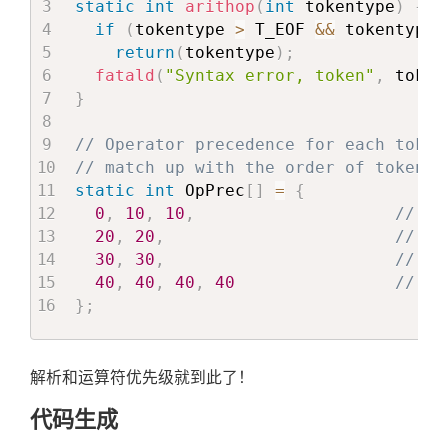
static
int
arithop
(
int
 tokentype
)
{
if
(
tokentype 
>
 T_EOF 
&&
 tokentype 
return
(
tokentype
)
;
fatald
(
"Syntax error, token"
,
 token
}
// Operator precedence for each token
// match up with the order of tokens 
static
int
 OpPrec
[
]
=
{
0
,
10
,
10
,
// T_
20
,
20
,
// T_
30
,
30
,
// T_
40
,
40
,
40
,
40
// T_
}
;
解析和运算符优先级就到此了！
代码生成