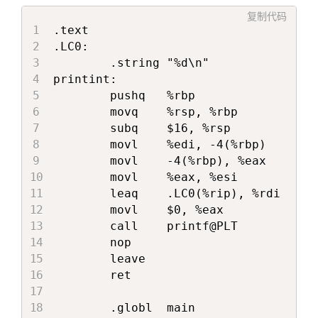
复制代码
.text

.LC0:

        .string "%d\n"

printint:

        pushq   %rbp

        movq    %rsp, %rbp

        subq    $16, %rsp

        movl    %edi, -4(%rbp)

        movl    -4(%rbp), %eax

        movl    %eax, %esi

        leaq    .LC0(%rip), %rdi

        movl    $0, %eax

        call    printf@PLT

        nop

        leave

        ret

        .globl  main
