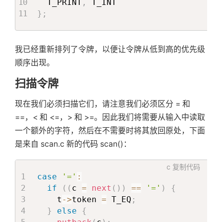
  T_PRINT
,
}
;
我已经重新排列了令牌，以便让令牌从低到高的优先级
顺序出现。
扫描令牌
现在我们必须扫描它们，请注意我们必须区分 = 和
==，< 和 <=，> 和 >=。因此我们将需要从输入中读取
一个额外的字符，然后在不需要时将其放回原处，下面
是来自 scan.c 新的代码 scan()：
c
复制代码
case
'='
:
if
(
(
c 
=
next
(
)
)
==
'='
)
{
    t
->
token 
=
 T_EQ
;
}
else
{