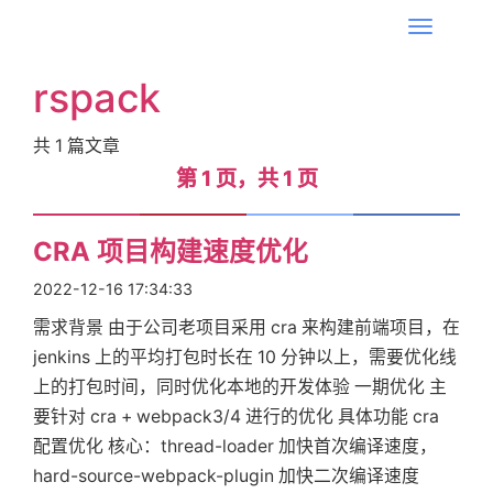
T
o
rspack
g
g
共
1
篇文章
l
第 1 页，共 1 页
第 1 页，共 1 页
e
n
首
a
CRA 项目构建速度优化
v
2022-12-16 17:34:33
i
页
需求背景 由于公司老项目采用 cra 来构建前端项目，在
g
jenkins 上的平均打包时长在 10 分钟以上，需要优化线
a
标
上的打包时间，同时优化本地的开发体验 一期优化 主
t
要针对 cra + webpack3/4 进行的优化 具体功能 cra
i
配置优化 核心：thread-loader 加快首次编译速度，
签
o
hard-source-webpack-plugin 加快二次编译速度
n