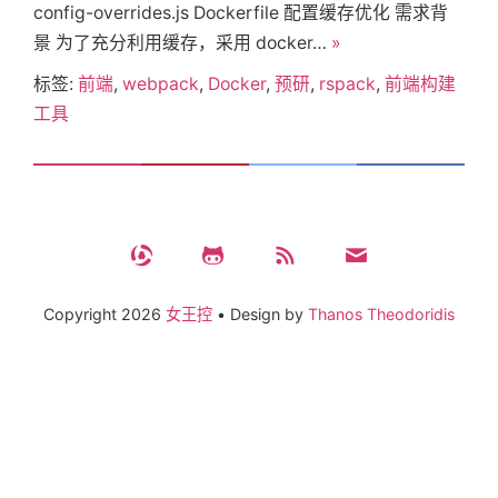
config-overrides.js Dockerfile 配置缓存优化 需求背
关
景 为了充分利用缓存，采用 docker…
»
标签:
前端
,
webpack
,
Docker
,
预研
,
rspack
,
前端构建
于
工具
搜
索
Copyright
2026
女王控
•
Design by
Thanos Theodoridis