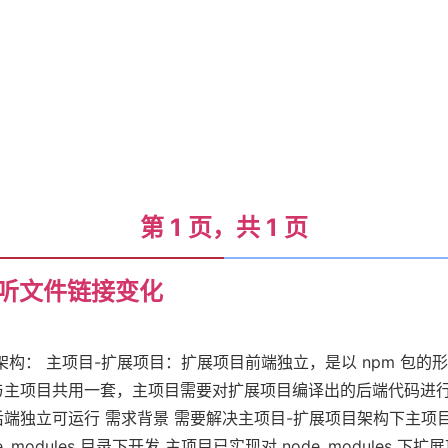
第 1 页，共 1 页
首
监听文件链接变化
页
架构： 主项目-扩展项目：扩展项目前端独立，是以 npm 包
主项目共用一套，主项目需要对扩展项目编译出的后端代码进行
标
端独立可运行 需求背景 需要解决主项目-扩展项目架构下主项
_modules 目录下开发 主项目已实现对 node_modules 下扩