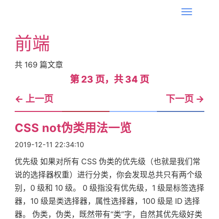
T
o
前端
g
g
共
169
篇文章
l
第 23 页，共 34 页
第 23 页，共 34 页
e
n
←
上一页
下一页
→
a
v
CSS not伪类用法一览
i
2019-12-11 22:34:10
g
a
优先级 如果对所有 CSS 伪类的优先级（也就是我们常
t
说的选择器权重）进行分类，你会发现总共只有两个级
i
别，0 级和 10 级。 0 级指没有优先级，1 级是标签选择
o
器，10 级是类选择器，属性选择器，100 级是 ID 选择
n
器。 伪类，伪类，既然带有“类”字，自然其优先级好类