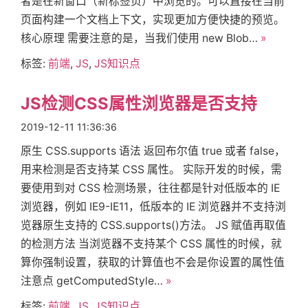
者是在新窗口（新标签页）中浏览的。可以直接在当前
页面构建一个文档上下文，实现更加方便快捷的预览。
页
核心原理 需要注意的是，当我们使用 new Blob…
»
标签:
前端
,
JS
,
JS知识点
标
JS检测CSS属性浏览器是否支持
签
2019-12-11 11:36:36
原生 CSS.supports 语法 返回布尔值 true 或者 false，
关
用来检测是否支持某 CSS 属性。 实际开发的时候，需
要使用到对 CSS 检测场景，往往都是针对低版本的 IE
浏览器，例如 IE9-IE11，低版本的 IE 浏览器并不支持浏
于
览器原生支持的 CSS.supports()方法。 JS 赋值再取值
的检测方法 当浏览器不支持某个 CSS 属性的时候，就
搜
算你强制设置，获取的计算值也不会是你设置的属性值
注意点 getComputedStyle…
»
索
标签:
前端
,
JS
,
JS知识点