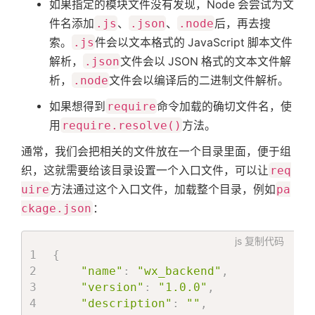
如果指定的模块文件没有发现，Node 会尝试为文
件名添加
.js
、
.json
、
.node
后，再去搜
索。
.js
件会以文本格式的 JavaScript 脚本文件
解析，
.json
文件会以 JSON 格式的文本文件解
析，
.node
文件会以编译后的二进制文件解析。
如果想得到
require
命令加载的确切文件名，使
用
require.resolve()
方法。
通常，我们会把相关的文件放在一个目录里面，便于组
首
织，这就需要给该目录设置一个入口文件，可以让
req
uire
方法通过这个入口文件，加载整个目录，例如
pa
页
ckage.json
：
标
js
复制代码
{
"name"
:
"wx_backend"
,
签
"version"
:
"1.0.0"
,
"description"
:
""
,