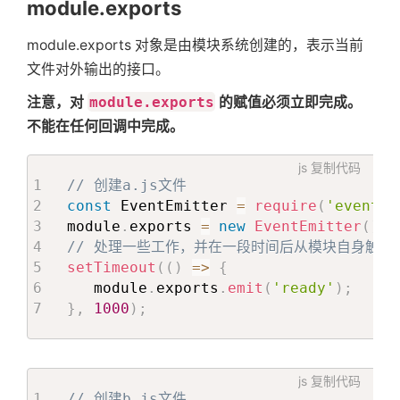
module.exports
module.exports 对象是由模块系统创建的，表示当前
文件对外输出的接口。
注意，对
module.exports
的赋值必须立即完成。
不能在任何回调中完成。
js
复制代码
// 创建a.js文件
const
 EventEmitter 
=
require
(
'events'
module
.
exports 
=
new
EventEmitter
(
)
;
// 处理一些工作，并在一段时间后从模块自身触发 '
setTimeout
(
(
)
=>
{
   module
.
exports
.
emit
(
'ready'
)
;
}
,
1000
)
;
js
复制代码
// 创建b.js文件