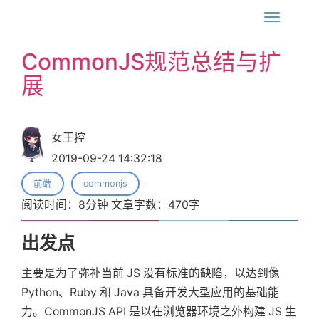
T
o
CommonJS规范总结与扩
g
展
g
l
e
n
女王控
a
2019-09-24 14:32:18
v
前端
commonjs
i
阅读时间：
8
分钟 文章字数：
470
字
g
a
出发点
t
i
主要是为了弥补当前 JS 没有标准的缺陷，以达到像
o
Python、Ruby 和 Java 具备开发大型应用的基础能
n
力。CommonJS API 是以在浏览器环境之外构建 JS 生