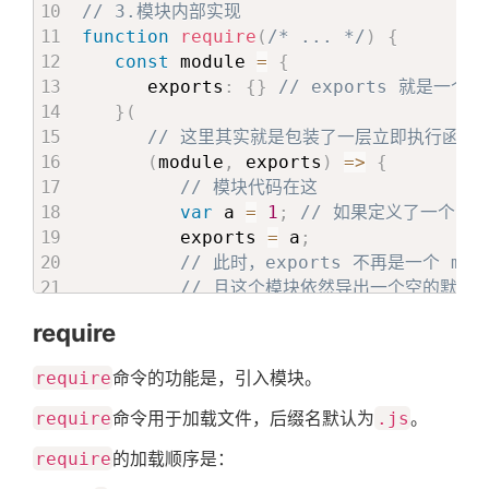
// 3.模块内部实现
function
require
(
/* ... */
)
{
const
 module 
=
{
      exports
:
{
}
// exports 就是一个
}
(
// 这里其实就是包装了一层立即执行函数
(
module
,
 exports
)
=>
{
// 模块代码在这
var
 a 
=
1
;
// 如果定义了一个函数。则
         exports 
=
 a
;
// 此时，exports 不再是一个 mod
// 且这个模块依然导出一个空的默认
         module
.
exports 
=
 a
;
// 这个是
require
// 此时，该模块导出 a，而不是默认
}
require
命令的功能是，引入模块。
)
(
module
,
 module
.
exports
)
;
return
 module
.
exports
;
require
命令用于加载文件，后缀名默认为
.js
。
}
require
的加载顺序是：