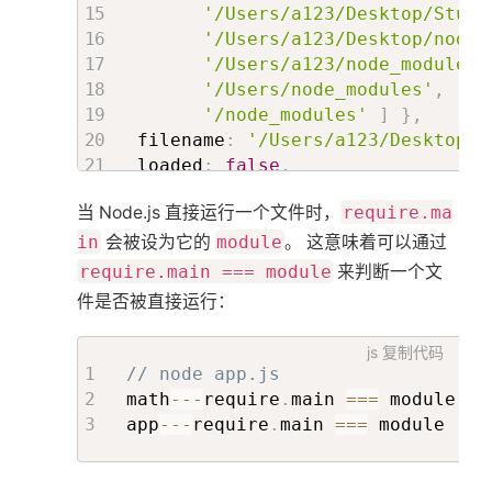
'/Users/a123/Desktop/Study
'/Users/a123/Desktop/node_
'/Users/a123/node_modules'
'/Users/node_modules'
,
'/node_modules'
]
}
,
 filename
:
'/Users/a123/Desktop/S
 loaded
:
false
,
 children
:
[
]
,
当 Node.js 直接运行一个文件时，
require.ma
 paths
:
[
'/Users/a123/Desktop/Study/wx
in
会被设为它的
module
。 这意味着可以通过
'/Users/a123/Desktop/Study/wx
require.main === module
来判断一个文
'/Users/a123/Desktop/Study/no
件是否被直接运行：
'/Users/a123/Desktop/node_mod
'/Users/a123/node_modules'
,
js
复制代码
'/Users/node_modules'
,
// node app.js
'/node_modules'
]
}
math
--
-
require
.
main 
===
 module 
:
app
--
-
require
.
main 
===
 module 
: