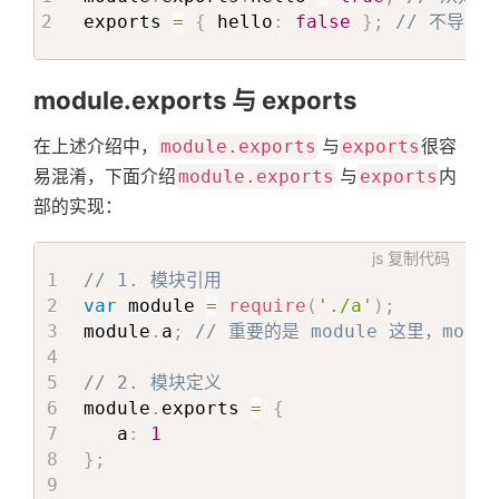
exports 
=
{
 hello
:
false
}
;
// 不导出
module.exports 与 exports
在上述介绍中，
module.exports
与
exports
很容
易混淆，下面介绍
module.exports
与
exports
内
部的实现：
js
复制代码
// 1. 模块引用
var
 module 
=
require
(
'./a'
)
;
module
.
a
;
// 重要的是 module 这里，modu
// 2. 模块定义
module
.
exports 
=
{
   a
:
1
}
;