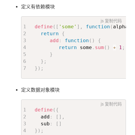
定义有依赖模块
js
复制代码
define
(
[
'some'
]
,
function
(
alpha
)
return
{
add
:
function
(
)
{
return
 some
.
sum
(
)
+
1
;
}
}
;
}
)
;
定义数据对象模块
js
复制代码
define
(
{
  add
:
[
]
,
  sub
:
[
]
}
)
;