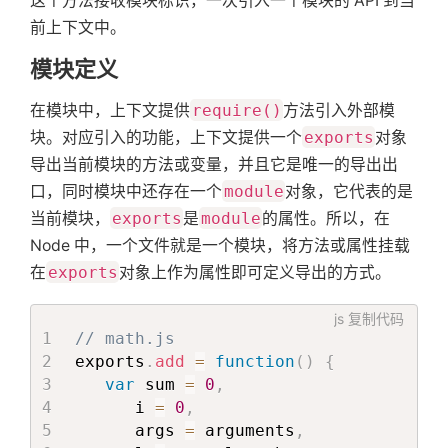
这个方法接收模块标识，一次引入一个模块的 API 到当
前上下文中。
模块定义
在模块中，上下文提供
require()
方法引入外部模
块。对应引入的功能，上下文提供一个
exports
对象
导出当前模块的方法或变量，并且它是唯一的导出出
口，同时模块中还存在一个
module
对象，它代表的是
当前模块，
exports
是
module
的属性。所以，在
Node 中，一个文件就是一个模块，将方法或属性挂载
在
exports
对象上作为属性即可定义导出的方式。
js
复制代码
// math.js
exports
.
add
=
function
(
)
{
var
 sum 
=
0
,
      i 
=
0
,
      args 
=
 arguments
,