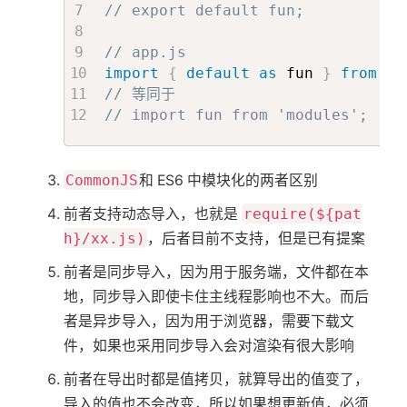
// export default fun;
// app.js
import
{
default
as
 fun 
}
from
'.
// 等同于
// import fun from 'modules';
CommonJS
和 ES6 中模块化的两者区别
前者支持动态导入，也就是
require(${pat
h}/xx.js)
，后者目前不支持，但是已有提案
前者是同步导入，因为用于服务端，文件都在本
地，同步导入即使卡住主线程影响也不大。而后
者是异步导入，因为用于浏览器，需要下载文
件，如果也采用同步导入会对渲染有很大影响
前者在导出时都是值拷贝，就算导出的值变了，
导入的值也不会改变，所以如果想更新值，必须