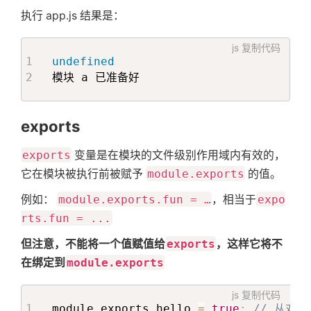
执行 app.js 结果是：
js
复制代码
undefined
模块 a 已准备好
exports
exports
变量是在模块的文件级别作用域内有效的，
它在模块被执行前被赋予
module.exports
的值。
例如：
module.exports.fun = …
，相当于
expo
rts.fun = ...
但注意，不能将一个值赋值给
exports
，这样它将不
在绑定到
module.exports
js
复制代码
module
.
exports
.
hello 
=
true
;
// 从对