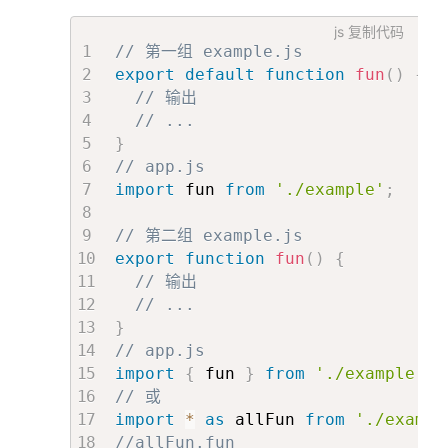
js
复制代码
// 第一组 example.js
export
default
function
fun
(
)
{
// 输出
// ...
}
// app.js
import
 fun 
from
'./example'
;
// 第二组 example.js
export
function
fun
(
)
{
// 输出
// ...
}
// app.js
import
{
 fun 
}
from
'./example'
;
// 或
import
*
as
 allFun 
from
'./exampl
//allFun.fun