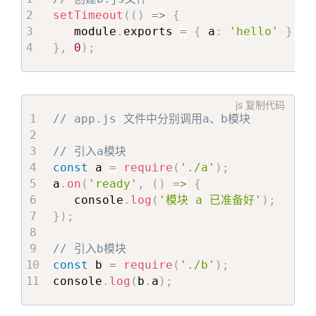
setTimeout
(
(
)
=>
{
   module
.
exports 
=
{
 a
:
'hello'
}
;
}
,
0
)
;
js
复制代码
// app.js 文件中分别调用a、b模块
// 引入a模块
const
 a 
=
require
(
'./a'
)
;
a
.
on
(
'ready'
,
(
)
=>
{
   console
.
log
(
'模块 a 已准备好'
)
;
}
)
;
// 引入b模块
const
 b 
=
require
(
'./b'
)
;
console
.
log
(
b
.
a
)
;