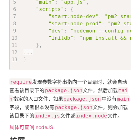
"main"
:
"app.js"
,
关
"scripts"
:
{
"start:node-dev"
:
"pm2 start 
"start:node-prod"
:
"pm2 start
于
"dev"
:
"nodemon --config node
"initdb"
:
"npm install && nod
}
,
搜
...
}
索
require
发现参数字符串指向一个目录时，就会自动
查看该目录下的
package.json
文件，然后加载
mai
n
指定的入口文件，如果
package.json
中没有
main
字段，或者根本没有
package.json
文件，则会加载
该目录下的
index.js
文件或
index.node
文件。
具体可查阅 nodeJS