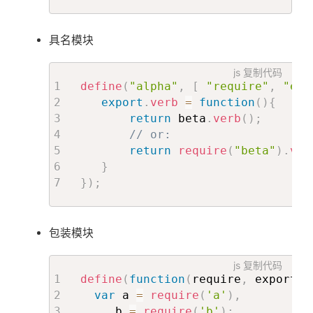
具名模块
js
复制代码
define
(
"alpha"
,
[
"require"
,
"exp
export
.
verb
=
function
(
)
{
return
 beta
.
verb
(
)
;
// or:
return
require
(
"beta"
)
.
ver
}
}
)
;
包装模块
js
复制代码
define
(
function
(
require
,
 exports
,
var
 a 
=
require
(
'a'
)
,
     b 
=
require
(
'b'
)
;