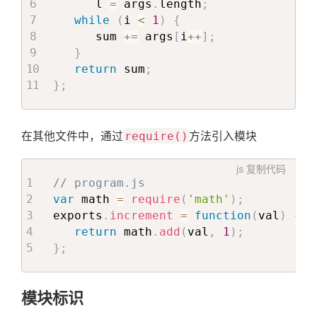
      l 
=
 args
.
length
;
while
(
i 
<
1
)
{
      sum 
+=
 args
[
i
++
]
;
}
return
 sum
;
}
;
在其他文件中，通过
require()
方法引入模块
js
复制代码
// program.js
var
 math 
=
require
(
'math'
)
;
exports
.
increment
=
function
(
val
)
{
return
 math
.
add
(
val
,
1
)
;
}
;
模块标识