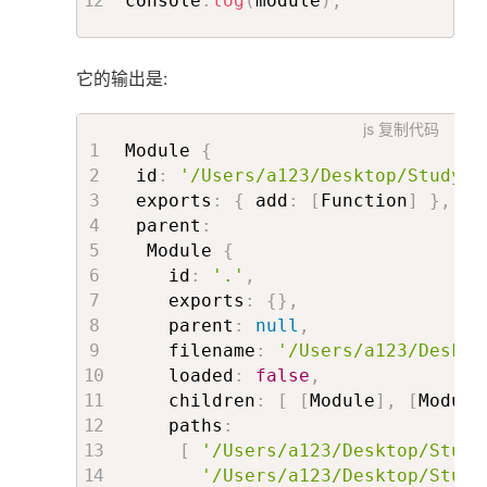
console
.
log
(
module
)
;
它的输出是:
js
复制代码
Module 
{
 id
:
'/Users/a123/Desktop/Study/w
 exports
:
{
 add
:
[
Function
]
}
,
 parent
:
  Module 
{
    id
:
'.'
,
    exports
:
{
}
,
    parent
:
null
,
    filename
:
'/Users/a123/Deskto
    loaded
:
false
,
    children
:
[
[
Module
]
,
[
Module
    paths
:
[
'/Users/a123/Desktop/Study
'/Users/a123/Desktop/Study