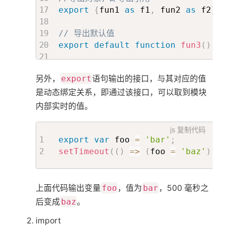
export
{
fun1 
as
 f1
,
 fun2 
as
 f2
}
// 导出默认值
export
default
function
fun3
(
)
{
// 错误, 后面不能跟变量声明语句。
另外，
export
语句输出的接口，与其对应的值
export
default
var
 a 
=
1
是动态绑定关系，即通过该接口，可以取到模块
// 正确
内部实时的值。
export
default
42
js
复制代码
export
var
 foo 
=
'bar'
;
setTimeout
(
(
)
=>
(
foo 
=
'baz'
)
,
5
上面代码输出变量
foo
，值为
bar
，500 毫秒之
后变成
baz
。
import