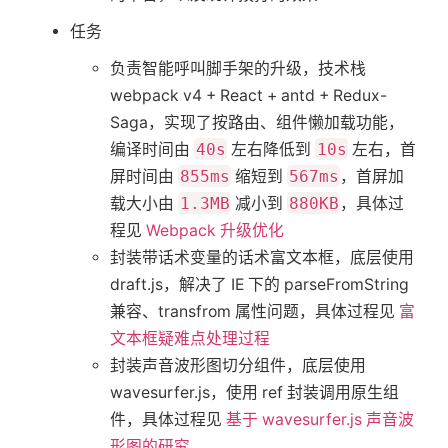
任务
负责智能呼叫脚手架的升级，技术栈
webpack v4 + React + antd + Redux-
Saga，实现了按路由、组件懒加载功能，
编译时间由
40s
左右降低到
10s
左右，首
屏时间由
855ms
缩短到
567ms
，首屏加
载大小由
1.3MB
减小到
880KB
，具体过
程见
Webpack 升级优化
封装带话术变量的话术富文本框，底层使用
draft.js，解决了 IE 下的 parseFromString
兼容、transfrom 属性问题，具体过程见
富
文本框疑难点处理过程
封装声音波形图切分组件，底层使用
wavesurfer.js，使用 ref 封装调用原生组
件，具体过程见
基于 wavesurfer.js 声音波
形图的研究