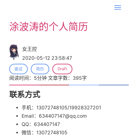
T
o
涂波涛的个人简历
g
g
l
女王控
e
2020-05-12 23:58:47
n
a
面试
简历
Draft
v
阅读时间：
5
分钟 文章字数：
395
字
i
g
联系方式
a
手机：13072748105/19928327201
t
Email：634407147@qq.com
i
QQ：634407147
o
微信：13072748105
n