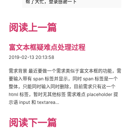
<
embed
帮了大忙，登录感谢一下
ref
=
{
(
r
)
=>
{
this
.
embed 
=
 r
;
}
}
阅读上一篇
src
=
{
url
}
autostart
=
{
autostart
}
hidden
富文本框疑难点处理过程
/>
)
}
2019-02-13 20:13:58
</
div
>
)
;
需求背景 最近要做一个需求类似于富文本框的功能，需
}
要输入带有 span 标签并显示，同时 span 标签是一个
}
整体，只能同时输入同时删除，目前需求只有这一个
html 标签，暂时无其他标签 需求难点 placeholder 提
export
default
 IEReactPlayer
;
示语 input 和 textarea…
阅读下一篇