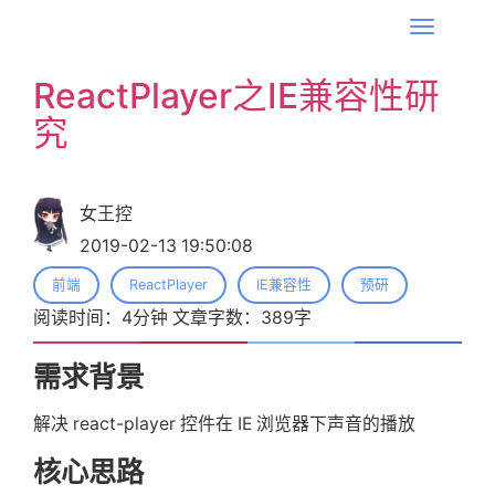
T
o
ReactPlayer之IE兼容性研
g
究
g
l
e
n
女王控
a
2019-02-13 19:50:08
v
前端
ReactPlayer
IE兼容性
预研
i
阅读时间：
4
分钟 文章字数：
389
字
g
a
需求背景
t
i
解决 react-player 控件在 IE 浏览器下声音的播放
o
核心思路
n