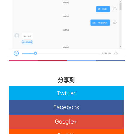
this
.
timer 
=
setInterval
(
(
)
=>
{
// 0：停止状态，1：暂停状态，2：播放
const
{
 onProgress 
=
 noop
,
 onDu
if
(
this
.
embed 
&&
this
.
embed
.
Re
onDuration
(
this
.
embed
.
Duratio
if
(
this
.
embed
.
PlayState 
!==
onEnded
(
)
;
}
if
(
this
.
embed
.
PlayState 
===
onProgress
(
{
            played
:
this
.
embed
.
Curren
}
)
;
分享到
}
}
Twitter
}
,
 progressInterval
)
;
}
Facebook
componentWillUnmount
(
)
{
Google+
this
.
timer 
&&
clearInterval
(
this
.
}