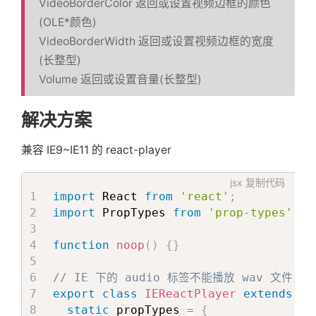
VideoBorderColor 返回或设置视频边框的颜色
(OLE*颜色)
VideoBorderWidth 返回或设置视频边框的宽度
(长整型)
Volume 返回或设置音量(长整型)
解决方案
兼容 IE9~IE11 的 react-player
jsx
复制代码
import
 React 
from
'react'
;
import
 PropTypes 
from
'prop-types'
;
function
noop
(
)
{
}
// IE 下的 audio 标签不能播放 wav 文件，
export
class
IEReactPlayer
extends
Re
static
 propTypes 
=
{