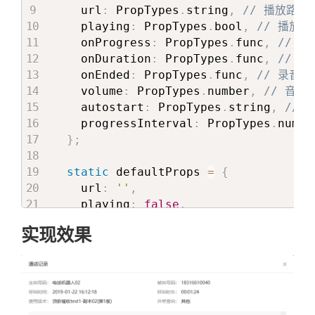
    url
:
 PropTypes
.
string
,
// 播放路径
    playing
:
 PropTypes
.
bool
,
// 播放状
    onProgress
:
 PropTypes
.
func
,
// 
    onDuration
:
 PropTypes
.
func
,
// 
    onEnded
:
 PropTypes
.
func
,
// 录音
    volume
:
 PropTypes
.
number
,
// 音
    autostart
:
 PropTypes
.
string
,
//
    progressInterval
:
 PropTypes
.
numbe
}
;
static
 defaultProps 
=
{
    url
:
''
,
    playing
:
false
,
    autostart
:
'false'
,
实现效果
    progressInterval
:
100
}
;
componentDidMount
(
)
{
const
{
 progressInterval 
}
=
this