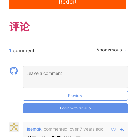
Reddit
seekTo
=
(
value
)
=>
{
// 设置播放位置，以秒为单位
评论
this
.
embed
.
CurrentPosition 
=
 valu
}
;
render
(
)
{
Anonymous
1
comment
const
{
 url
,
 playing
,
 volume
,
 aut
if
(
this
.
embed 
&&
this
.
embed
.
Read
if
(
playing
)
{
this
.
embed
.
play
(
)
;
}
else
{
this
.
embed
.
pause
(
)
;
}
Preview
this
.
embed
.
Volume 
=
 volume 
*
10
Login with GitHub
}
return
(
<
div
>
leemgk
commented
over 7 years ago
{
url 
&&
(