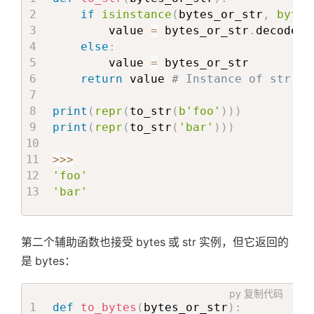
if
isinstance
(
bytes_or_str
,
bytes
        value 
=
 bytes_or_str
.
decode
(
'
else
:
        value 
=
 bytes_or_str

return
 value 
# Instance of str
print
(
repr
(
to_str
(
b'foo'
)
)
)
print
(
repr
(
to_str
(
'bar'
)
)
)
>>
>
'foo'
'bar'
第二个辅助函数也接受 bytes 或 str 实例，但它返回的
是 bytes：
py
复制代码
def
to_bytes
(
bytes_or_str
)
: