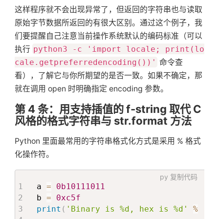
这样程序就不会出现异常了，但返回的字符串也与读取
原始字节数据所返回的有很大区别。通过这个例子，我
们要提醒自己注意当前操作系统默认的编码标准（可以
执行
python3 -c 'import locale; print(lo
cale.getpreferredencoding())'
命令查
看），了解它与你所期望的是否一致。如果不确定，那
就在调用 open 时明确指定 encoding 参数。
第 4 条：用支持插值的 f-string 取代 C
风格的格式字符串与 str.format 方法
Python 里面最常用的字符串格式化方式是采用 % 格式
化操作符。
py
复制代码
a 
=
0b10111011
b 
=
0xc5f
print
(
'Binary is %d, hex is %d'
%
(
a
,