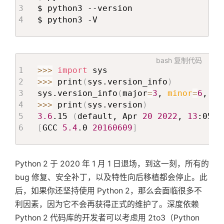
$ python3 --version

$ python3 -V
bash
复制代码
>>
>
import
>>
>
 print
(
sys.version_info
)
sys.version_info
(
major
=
3
, 
minor
=
6
, 
mi
>>
>
 print
(
sys.version
)
3.6
.15 
(
default, Apr 
20
2022
, 
13
:05:4
[
GCC 
5.4
.0 
20160609
]
Python 2 于 2020 年 1 月 1 日退场，到这一刻，所有的
bug 修复、安全补丁，以及特性向后移植都会停止。此
后，如果你还坚持使用 Python 2，那么会面临很多不
利因素，因为它不会再获得正式的维护了。深度依赖
Python 2 代码库的开发者可以考虑用 2to3（Python