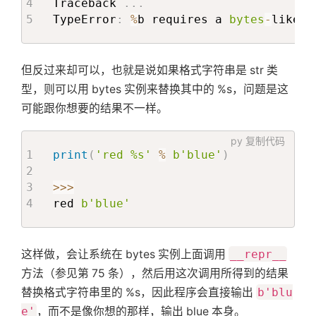
Traceback 
.
.
.
TypeError
:
%
b requires a 
bytes
-
like 
o
但反过来却可以，也就是说如果格式字符串是 str 类
型，则可以用 bytes 实例来替换其中的 %s，问题是这
可能跟你想要的结果不一样。
py
复制代码
print
(
'red %s'
%
b'blue'
)
>>
>
red 
b'blue'
这样做，会让系统在 bytes 实例上面调用
__repr__
方法（参见第 75 条），然后用这次调用所得到的结果
替换格式字符串里的 %s，因此程序会直接输出
b'blu
e'
，而不是像你想的那样，输出 blue 本身。