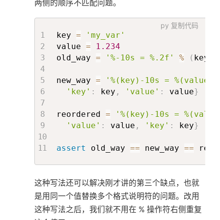
两侧的顺序不匹配问题。
py
复制代码
key 
=
'my_var'
value 
=
1.234
old_way 
=
'%-10s = %.2f'
%
(
key
,
 
new_way 
=
'%(key)-10s = %(value).
'key'
:
 key
,
'value'
:
 value
}
# 
reordered 
=
'%(key)-10s = %(value
'value'
:
 value
,
'key'
:
 key
}
# 
assert
 old_way 
==
 new_way 
==
 reor
这种写法还可以解决刚才讲的第三个缺点，也就
是用同一个值替换多个格式说明符的问题。改用
这种写法之后，我们就不用在 % 操作符右侧重复