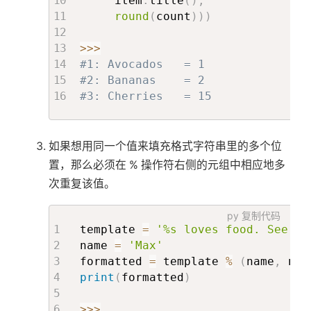
     item
.
title
(
)
,
round
(
count
)
)
)
>>
>
#1: Avocados   = 1
#2: Bananas    = 2
#3: Cherries   = 15
如果想用同一个值来填充格式字符串里的多个位
置，那么必须在 % 操作符右侧的元组中相应地多
次重复该值。
py
复制代码
template 
=
'%s loves food. See %s
name 
=
'Max'
formatted 
=
 template 
%
(
name
,
 nam
print
(
formatted
)
>>
>