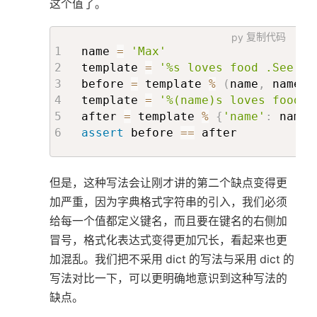
这个值了。
py
复制代码
name 
=
'Max'
template 
=
'%s loves food .See %s
before 
=
 template 
%
(
name
,
 name
)
template 
=
'%(name)s loves food .
after 
=
 template 
%
{
'name'
:
 name
}
assert
 before 
==
 after
但是，这种写法会让刚才讲的第二个缺点变得更
加严重，因为字典格式字符串的引入，我们必须
给每一个值都定义键名，而且要在键名的右侧加
冒号，格式化表达式变得更加冗长，看起来也更
加混乱。我们把不采用 dict 的写法与采用 dict 的
写法对比一下，可以更明确地意识到这种写法的
缺点。