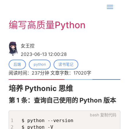
T
o
编写高质量Python
g
g
l
女王控
e
2023-06-13 12:00:28
n
a
后端
python
读书笔记
v
阅读时间：
237
分钟 文章字数：
17020
字
i
g
培养 Pythonic 思维
a
第 1 条：查询自己使用的 Python 版本
t
i
bash
复制代码
o
$ python --version

n
$ python -V
