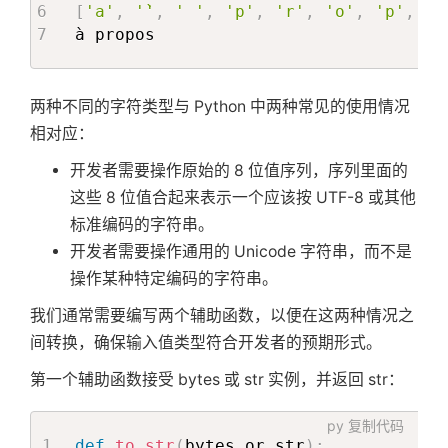
[
'a'
,
'̀'
,
' '
,
'p'
,
'r'
,
'o'
,
'p'
,
'o
à propos
两种不同的字符类型与 Python 中两种常见的使用情况
相对应：
开发者需要操作原始的 8 位值序列，序列里面的
这些 8 位值合起来表示一个应该按 UTF-8 或其他
标准编码的字符串。
开发者需要操作通用的 Unicode 字符串，而不是
操作某种特定编码的字符串。
我们通常需要编写两个辅助函数，以便在这两种情况之
间转换，确保输入值类型符合开发者的预期形式。
第一个辅助函数接受 bytes 或 str 实例，并返回 str：
py
复制代码
def
to_str
(
bytes_or_str
)
: