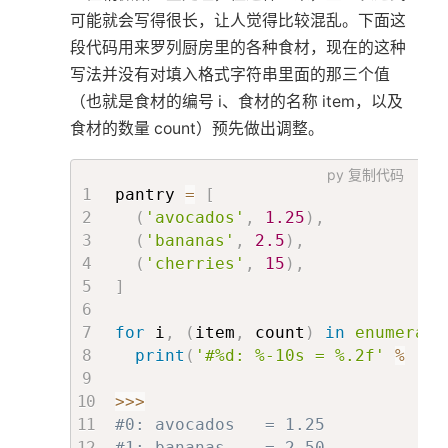
可能就会写得很长，让人觉得比较混乱。下面这
段代码用来罗列厨房里的各种食材，现在的这种
写法并没有对填入格式字符串里面的那三个值
（也就是食材的编号 i、食材的名称 item，以及
食材的数量 count）预先做出调整。
py
复制代码
pantry 
=
[
(
'avocados'
,
1.25
)
,
(
'bananas'
,
2.5
)
,
(
'cherries'
,
15
)
,
]
for
 i
,
(
item
,
 count
)
in
enumerate
print
(
'#%d: %-10s = %.2f'
%
(
i
,
>>
>
#0: avocados   = 1.25
#1: bananas    = 2.50