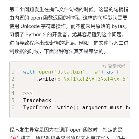
第二个问题发生在操作文件句柄的时候，这里的句柄指
由内置的 open 函数返回的句柄。这样的句柄默认需要
使用 Unicode 字符串操作，而不能采用原始的 bytes。
习惯了 Python 2 的开发者，尤其容易碰到这个问题，
进而导致程序出现奇怪的错误。例如，向文件写入二进
制数据的时候，下面这种写法其实是错误的。
py
复制代码
with
open
(
'data.bin'
,
'w'
)
as
 f
:
   f
.
write
(
b'\xf1\xf2\xf3\xf4\xf5'
)
>>
>
Traceback 
.
.
.
TypeError
:
 write
(
)
 argument must be 
s
程序发生异常是因为在调用 open 函数时，指定的是
'w'
模式，所以系统要求必须以文本模式写入。如果