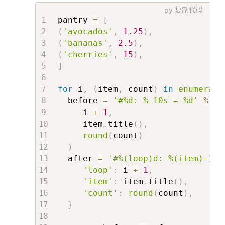
py
复制代码
pantry 
=
[
(
'avocados'
,
1.25
)
,
(
'bananas'
,
2.5
)
,
(
'cherries'
,
15
)
,
]
for
 i
,
(
item
,
 count
)
in
enumerate
  before 
=
'#%d: %-10s = %d'
%
(
     i 
+
1
,
     item
.
title
(
)
,
round
(
count
)
)
  after 
=
'#%(loop)d: %(item)-10s
'loop'
:
 i 
+
1
,
'item'
:
 item
.
title
(
)
,
'count'
:
round
(
count
)
,
}