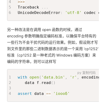
>>
>
Traceback 
.
.
.
UnicodeDecodeError
:
'utf-8'
 codec can
另一种改法是在调用 open 函数的时候，通过
encoding 参数明确指定编码标准，以确保平台特有的
一些行为不会干扰代码的运行效果。例如，假设刚才写
到文件里的那些二进制数据表示的是一个采用 ‘cp1252’
标准（cp1252 是一种老式的 Windows 编码方案）来
编码的字符串，则可以这样写
py
复制代码
with
open
(
'data.bin'
,
'r'
,
 encoding
=
'
   data f
.
read
(
)
assert
 data 
==
'ioooδ'