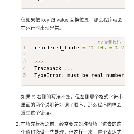
但如果把 key 跟 value 互换位置，那么程序就会
在运行时出现异常。
py
复制代码
reordered_tuple 
=
'%-10s = %.2f'
>>
>
Traceback 
.
.
.
TypeError
:
 must be real number
,
n
如果 % 右侧的写法不变，但左侧那个格式字符串
里面的两个说明符对调了顺序，那么程序同样会
发生这个错误。
在填充模板之前，经常要先对准备填写进去的这
个值稍微做一些处理，但这样一来，整个表达式