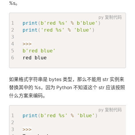
%s。
关
py
复制代码
print
(
b'red %s'
%
b'blue'
)
于
print
(
'red %s'
%
'blue'
)
>>
>
搜
b'red blue'
red blue
索
如果格式字符串是 bytes 类型，那么不能用 str 实例来
替换其中的 %s，因为 Python 不知道这个 str 应该按照
什么方案来编码。
py
复制代码
print
(
b'red %s'
%
'blue'
)
>>
>