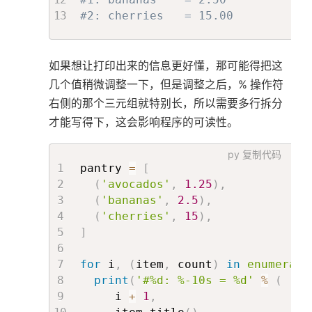
#2: cherries   = 15.00
如果想让打印出来的信息更好懂，那可能得把这
几个值稍微调整一下，但是调整之后，% 操作符
右侧的那个三元组就特别长，所以需要多行拆分
才能写得下，这会影响程序的可读性。
py
复制代码
pantry 
=
[
(
'avocados'
,
1.25
)
,
(
'bananas'
,
2.5
)
,
(
'cherries'
,
15
)
,
]
for
 i
,
(
item
,
 count
)
in
enumerate
print
(
'#%d: %-10s = %d'
%
(
     i 
+
1
,