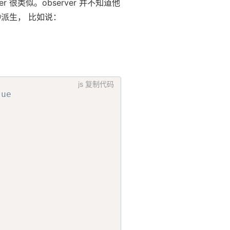
itter 很类似。observer 并不知道他
还有各种派生， 比如说：
js
复制代码
lue