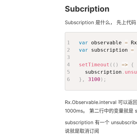
Subcription
Subscription 是什么， 先上代
var
 observable 
=
 Rx
var
 subscription 
=
 
setTimeout
(
(
)
=>
{
  subscription
.
unsu
}
,
3100
)
;
Rx.Observable.interva
1000ms。 第二行中的变量就是 sub
subscription 有一个 unsubs
说就是取消订阅