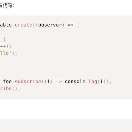
先看代码：
able
.
create
(
(
observer
)
=>
{
{
++
)
;
llo'
)
;
首
 foo
.
subscribe
(
(
i
)
=>
 console
.
log
(
i
)
)
;
页
ribe
(
)
;
标
签