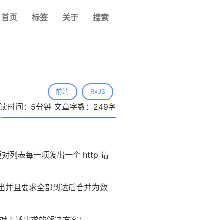
首页
标签
关于
搜索
前端
RxJS
读时间：
5
分钟 文章字数：
249
字
表每一项发出一个 http 请
发出并且要求全部到达后合并为数
S 对上述需求的解决方案：