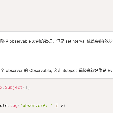
关
于
搜
ver 忽略掉 observable 发射的数据，但是 setInterval 
索
bserver 的 Observable, 这让 Subject 看起来就好像是 Ev
x
.
Subject
(
)
;
ole
.
log
(
'observerA: '
+
 v
)