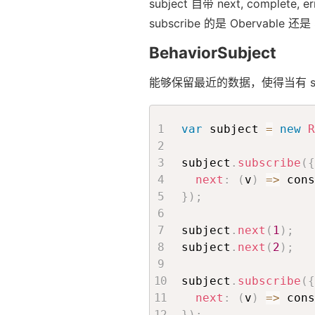
subject 自带 next, comple
subscribe 的是 Obervable
BehaviorSubject
能够保留最近的数据，使得当有 su
var
 subject 
=
new
R
subject
.
subscribe
(
{
next
:
(
v
)
=>
 cons
}
)
;
subject
.
next
(
1
)
;
subject
.
next
(
2
)
;
subject
.
subscribe
(
{
next
:
(
v
)
=>
 cons
}
)
;