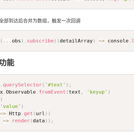
求全部到达后合并为数组，触发一次回调
(
...
obs
)
.
subscribe
(
(
detailArray
)
=>
 console
.
索功能
.
querySelector
(
'#text'
)
;
x
.
Observable
.
fromEvent
(
text
,
'keyup'
)
)
'value'
)
=>
 Http
.
get
(
url
)
)
=>
render
(
data
)
)
;