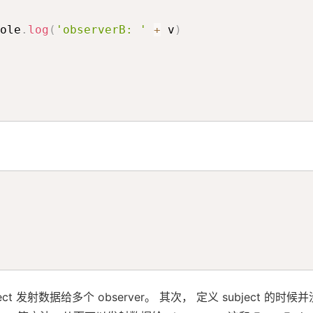
ole
.
log
(
'observerB: '
+
 v
)
bject 发射数据给多个 observer。 其次， 定义 subject 的时候