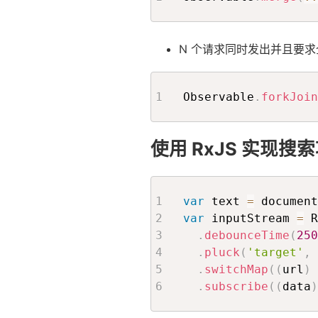
N 个请求同时发出并且要
Observable
.
forkJoin
使用 RxJS 实现搜
var
 text 
=
 document
var
 inputStream 
=
 R
.
debounceTime
(
250
.
pluck
(
'target'
,
.
switchMap
(
(
url
)
.
subscribe
(
(
data
)