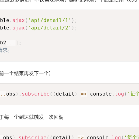
ble
.
ajax
(
'api/detail/1'
)
;
ble
.
ajax
(
'api/detail/2'
)
;
b2
...
]
;
请求。
（前一个结束再发下一个）
..
obs
)
.
subscribe
(
(
detail
)
=>
 console
.
log
(
'每
对于每一个到达就触发一次回调
.
obs
)
.
subscribe
(
(
detail
)
=>
 console
.
log
(
'每个