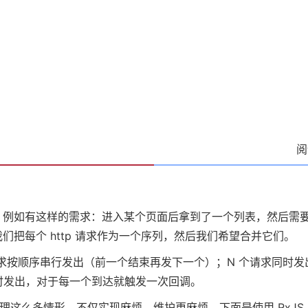
阅
例如有这样的需求：进入某个页面后拿到了一个列表，然后需要对列
们把每个 http 请求作为一个序列，然后我们希望合并它们。
请求按顺序串行发出（前一个结束再发下一个）；N 个请求同时
时发出，对于每一个到达就触发一次回调。
处理这么多情形，不仅实现麻烦，维护更麻烦，下面是使用 RxJ