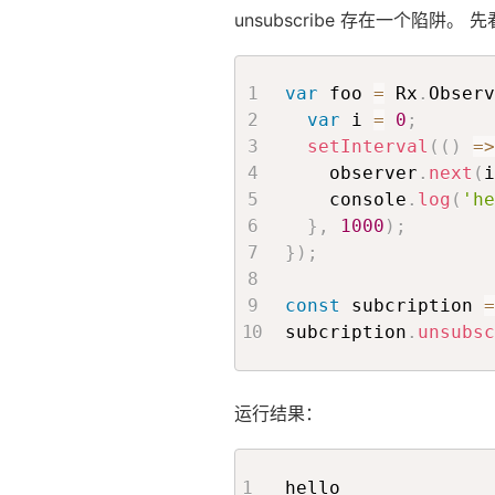
unsubscribe 存在一个陷阱。 
var
 foo 
=
 Rx
.
Observ
var
 i 
=
0
;
setInterval
(
(
)
=>
    observer
.
next
(
i
    console
.
log
(
'he
}
,
1000
)
;
}
)
;
const
 subcription 
=
subcription
.
unsubsc
运行结果：
hello
