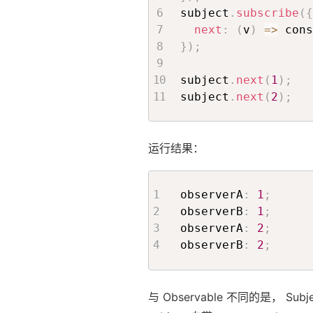
subject
.
subscribe
(
{
next
:
(
v
)
=>
 cons
}
)
;
subject
.
next
(
1
)
;
subject
.
next
(
2
)
;
运行结果：
observerA
:
1
;
observerB
:
1
;
observerA
:
2
;
observerB
:
2
;
与 Observable 不同的是， Su