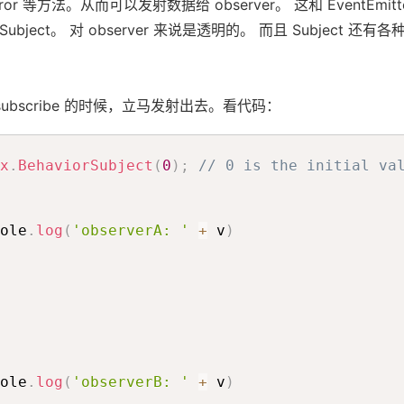
te, error 等方法。从而可以发射数据给 observer。 这和 EventEm
 还是 Subject。 对 observer 来说是透明的。 而且 Subject 
bscribe 的时候，立马发射出去。看代码：
x
.
BehaviorSubject
(
0
)
;
// 0 is the initial va
ole
.
log
(
'observerA: '
+
 v
)
ole
.
log
(
'observerB: '
+
 v
)