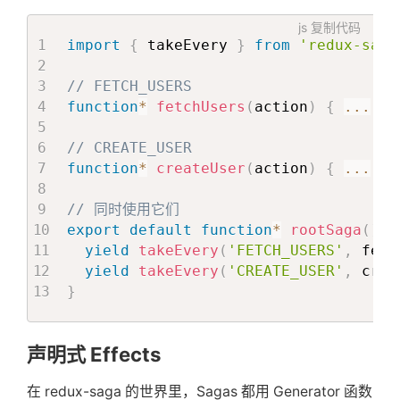
js
复制代码
import
{
 takeEvery 
}
from
'redux-saga
// FETCH_USERS
function
*
fetchUsers
(
action
)
{
...
}
// CREATE_USER
function
*
createUser
(
action
)
{
...
}
// 同时使用它们
export
default
function
*
rootSaga
(
)
{
yield
takeEvery
(
'FETCH_USERS'
,
 fetc
yield
takeEvery
(
'CREATE_USER'
,
 crea
}
声明式 Effects
在 redux-saga 的世界里，Sagas 都用 Generator 函数