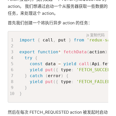
action。 我们想通过启动一个从服务器获取一些数据的
任务，来处理这个 action。
首先我们创建一个将执行异步 action 的任务：
js
复制代码
import
{
 call
,
 put 
}
from
'redux-saga
export
function
*
fetchData
(
action
)
{
try
{
const
 data 
=
yield
call
(
Api
.
fetch
yield
put
(
{
 type
:
'FETCH_SUCCEEDE
}
catch
(
error
)
{
yield
put
(
{
 type
:
'FETCH_FAILED'
,
}
}
然后在每次 FETCH_REQUESTED action 被发起时启动