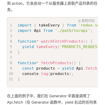
到 action，它会启动一个从服务器上获取产品列表的任
务。
js
复制代码
import
{
 takeEvery 
}
from
'redux-saga
import
 Api 
from
'./path/to/api'
;
function
*
watchFetchProducts
(
)
{
yield
takeEvery
(
'PRODUCTS_REQUESTED
}
function
*
fetchProducts
(
)
{
const
 products 
=
yield
 Api
.
fetch
(
'/
  console
.
log
(
products
)
;
}
在上面的例子中，我们在 Generator 中直接调用了
Api.fetch（在 Generator 函数中，yield 右边的任何表