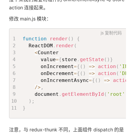
action 连接起来。
修改 main.js 模块：
js
复制代码
function
render
(
)
{
  ReactDOM
.
render
(
<
Counter

      value
=
{
store
.
getState
(
)
}
      onIncrement
=
{
(
)
=>
action
(
'INCR
      onDecrement
=
{
(
)
=>
action
(
'DECR
      onIncrementAsync
=
{
(
)
=>
action
(
/
>
,
    document
.
getElementById
(
'root'
)
)
;
}
注意，与 redux-thunk 不同，上面组件 dispatch 的是