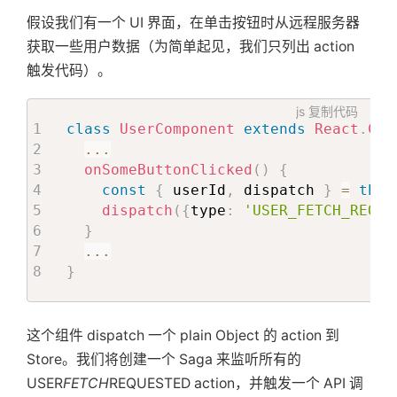
假设我们有一个 UI 界面，在单击按钮时从远程服务器
获取一些用户数据（为简单起见，我们只列出 action
触发代码）。
js
复制代码
class
UserComponent
extends
React
.
Com
...
onSomeButtonClicked
(
)
{
const
{
 userId
,
 dispatch 
}
=
this
dispatch
(
{
type
:
'USER_FETCH_REQUE
}
...
}
这个组件 dispatch 一个 plain Object 的 action 到
Store。我们将创建一个 Saga 来监听所有的
USER
FETCH
REQUESTED action，并触发一个 API 调