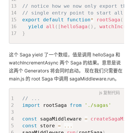
// notice how we now only export the 
// single entry point to start all Sa
export
default
function
*
rootSaga
(
)
{
yield
all
(
[
helloSaga
(
)
,
watchIncrem
}
这个 Saga yield 了一个数组，值是调用 helloSaga 和
watchIncrementAsync 两个 Saga 的结果。意思是说
这两个 Generators 将会同时启动。 现在我们只需要在
main.js 的 root Saga 中调用 sagaMiddleware.run。
js
复制代码
// ...
import
 rootSaga 
from
'./sagas'
const
 sagaMiddleware 
=
createSagaMidd
const
 store 
=
...
sagaMiddleware
.
run
(
rootSaga
)