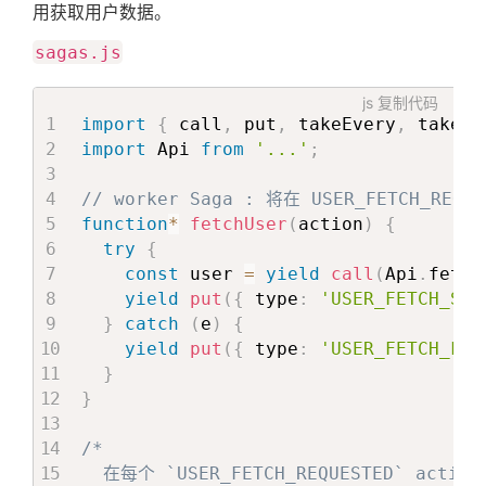
用获取用户数据。
sagas.js
js
复制代码
import
{
 call
,
 put
,
 takeEvery
,
 takeLa
import
 Api 
from
'...'
;
// worker Saga : 将在 USER_FETCH_REQU
function
*
fetchUser
(
action
)
{
try
{
const
 user 
=
yield
call
(
Api
.
fetch
yield
put
(
{
 type
:
'USER_FETCH_SUC
}
catch
(
e
)
{
yield
put
(
{
 type
:
'USER_FETCH_FAI
}
}
/*

  在每个 `USER_FETCH_REQUESTED` action