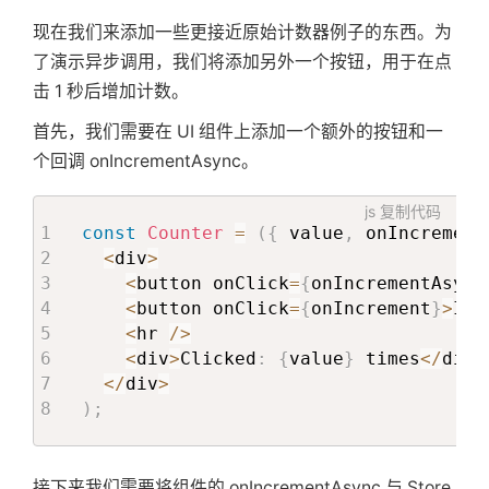
现在我们来添加一些更接近原始计数器例子的东西。为
了演示异步调用，我们将添加另外一个按钮，用于在点
击 1 秒后增加计数。
首先，我们需要在 UI 组件上添加一个额外的按钮和一
个回调 onIncrementAsync。
js
复制代码
const
Counter
=
(
{
 value
,
 onIncrement
<
div
>
<
button onClick
=
{
onIncrementAsync
<
button onClick
=
{
onIncrement
}
>
Inc
<
hr 
/
>
<
div
>
Clicked
:
{
value
}
 times
<
/
div
>
<
/
div
>
)
;
接下来我们需要将组件的 onIncrementAsync 与 Store