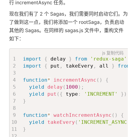
行 incrementAsync 任务。
现在我们有了 2 个 Sagas，我们需要同时启动它们。为
关
了做到这一点，我们将添加一个 rootSaga，负责启动
其他的 Sagas。在同样的 sagas.js 文件中，重构文件
于
如下：
搜
js
复制代码
import
{
 delay 
}
from
'redux-saga'
;
import
{
 put
,
 takeEvery
,
 all 
}
from
'
索
function
*
incrementAsync
(
)
{
yield
delay
(
1000
)
;
yield
put
(
{
 type
:
'INCREMENT'
}
)
;
}
function
*
watchIncrementAsync
(
)
{
yield
takeEvery
(
'INCREMENT_ASYNC'
,
 
}