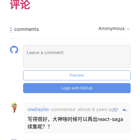
评论
Anonymous
2
comments
Preview
Login with GitHub
oneDayGo
commented
almost 8 years ago
写得很好，大神啥时候可以再出react-saga
续集呢？？