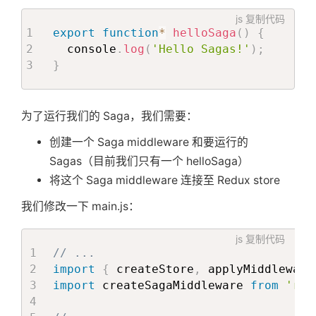
js
复制代码
export
function
*
helloSaga
(
)
{
  console
.
log
(
'Hello Sagas!'
)
;
}
为了运行我们的 Saga，我们需要：
创建一个 Saga middleware 和要运行的
Sagas（目前我们只有一个 helloSaga）
将这个 Saga middleware 连接至 Redux store
我们修改一下 main.js：
js
复制代码
// ...
import
{
 createStore
,
 applyMiddleware
import
 createSagaMiddleware 
from
'red