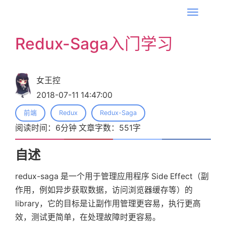
T
o
Redux-Saga入门学习
g
g
l
女王控
e
2018-07-11 14:47:00
n
a
前端
Redux
Redux-Saga
v
阅读时间：
6
分钟 文章字数：
551
字
i
g
自述
a
redux-saga 是一个用于管理应用程序 Side Effect（副
t
作用，例如异步获取数据，访问浏览器缓存等）的
i
library，它的目标是让副作用管理更容易，执行更高
o
效，测试更简单，在处理故障时更容易。
n