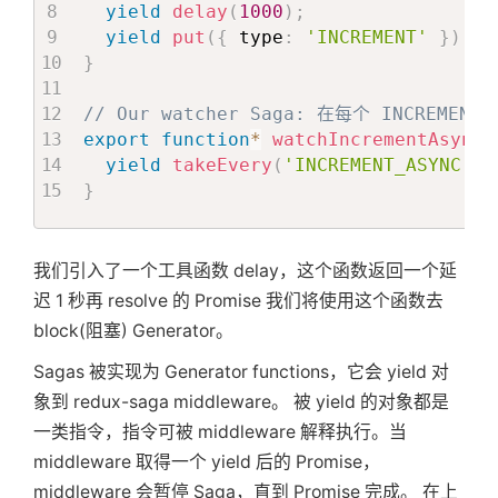
yield
delay
(
1000
)
;
yield
put
(
{
 type
:
'INCREMENT'
}
)
;
}
// Our watcher Saga: 在每个 INCREMENT
export
function
*
watchIncrementAsync
(
yield
takeEvery
(
'INCREMENT_ASYNC'
,
 
}
我们引入了一个工具函数 delay，这个函数返回一个延
迟 1 秒再 resolve 的 Promise 我们将使用这个函数去
block(阻塞) Generator。
Sagas 被实现为 Generator functions，它会 yield 对
象到 redux-saga middleware。 被 yield 的对象都是
一类指令，指令可被 middleware 解释执行。当
middleware 取得一个 yield 后的 Promise，
middleware 会暂停 Saga，直到 Promise 完成。 在上