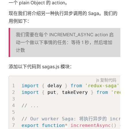
一个 plain Object 的 action。
现在我们将介绍另一种执行异步调用的 Saga。我们的
用例如下：
我们需要在每个 INCREMENT_ASYNC action 启
动一个做以下事情的任务：等待 1 秒，然后增加
计数
添加以下代码到 sagas.js 模块：
js
复制代码
import
{
 delay 
}
from
'redux-saga'
;
import
{
 put
,
 takeEvery 
}
from
'redux
// ...
// Our worker Saga: 将执行异步的 increm
export
function
*
incrementAsync
(
)
{