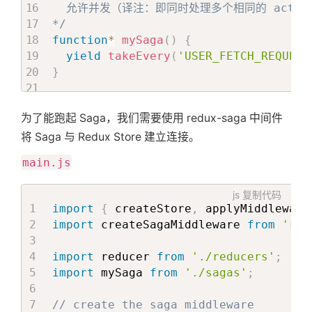
  允许并发（译注：即同时处理多个相同的 action
*/
function
*
mySaga
(
)
{
yield
takeEvery
(
'USER_FETCH_REQUEST
}
/*

为了能跑起 Saga，我们需要使用 redux-saga 中间件
  也可以使用 takeLatest

将 Saga 与 Redux Store 建立连接。
  不允许并发，dispatch 一个 `USER_FETCH_RE
main.js
  如果在这之前已经有一个 `USER_FETCH_REQUE
  那么处理中的 action 会被取消，只会执行当前
js
复制代码
*/
import
{
 createStore
,
 applyMiddleware
function
*
mySaga
(
)
{
import
 createSagaMiddleware 
from
'red
yield
takeLatest
(
'USER_FETCH_REQUES
}
import
 reducer 
from
'./reducers'
;
import
 mySaga 
from
'./sagas'
;
export
default
 mySaga
;
// create the saga middleware