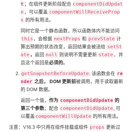
t
；在组件更新阶段配合
componentDidUpdat
e
，可以覆盖
componentWillReceiveProp
s
的所有用法。
同时它是一个静态函数，所以函数体内不能访问
this
，会根据
nextProps
和
prevState
计
算出预期的状态改变，返回结果会被送给
setSt
ate
，
返回
null
则说明不需要更新
state
，并
且这个返回是
必须的
。
getSnapshotBeforeUpdate
: 该函数会在
re
nder
之后， DOM 更新前
被调用，用于读取最新
的 DOM 数据。
返回一个值，
作为
componentDidUpdate
的
第三个参数
；配合
componentDidUpdate
, 可
以覆盖
componentWillUpdate
的所有用法。
注意：V16.3 中只用在组件挂载或组件
props
更新过