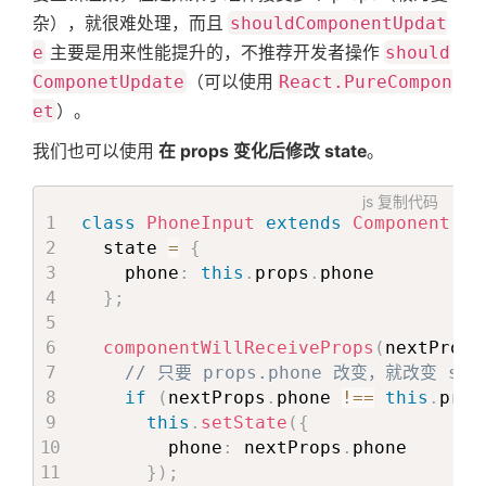
杂），就很难处理，而且
shouldComponentUpdat
}
e
主要是用来性能提升的，不推荐开发者操作
should
componentDidMount
(
)
{
ComponetUpdate
（可以使用
React.PureCompon
// 使用了 setInterval，
et
）。
// 每秒钟都会更新一下 state.count
// 这将导致 App 每秒钟重新渲染一次
我们也可以使用
在 props 变化后修改 state
。
this
.
interval 
=
setInterval
(
(
)
=>
js
复制代码
class
PhoneInput
extends
Component
{
this
.
setState
(
(
prevState
)
=>
  state 
=
{
          count
:
 prevState
.
count 
+
1
    phone
:
this
.
props
.
phone

}
)
)
,
}
;
1000
)
;
componentWillReceiveProps
(
nextProps
}
// 只要 props.phone 改变，就改变 sta
if
(
nextProps
.
phone 
!==
this
.
prop
componentWillUnmount
(
)
{
this
.
setState
(
{
clearInterval
(
this
.
interval
)
;
        phone
:
 nextProps
.
phone

}
}
)
;