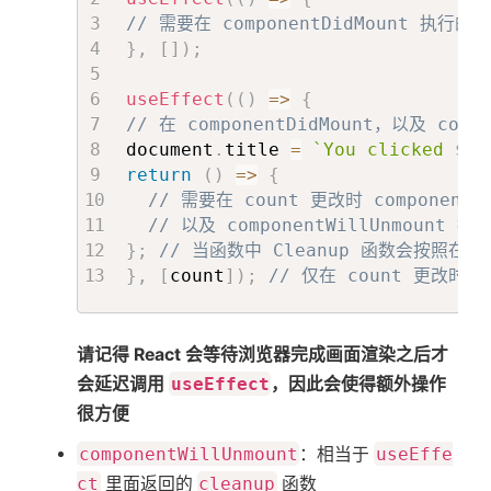
// 需要在 componentDidMount 执行的
}
,
[
]
)
;
useEffect
(
(
)
=>
{
// 在 componentDidMount，以及 cou
document
.
title 
=
`
You clicked 
${
c
return
(
)
=>
{
// 需要在 count 更改时 component
// 以及 componentWillUnmount 
}
;
// 当函数中 Cleanup 函数会按照
}
,
[
count
]
)
;
// 仅在 count 更改时更
请记得 React 会等待浏览器完成画面渲染之后才
会延迟调用
useEffect
，因此会使得额外操作
很方便
componentWillUnmount
：相当于
useEffe
ct
里面返回的
cleanup
函数