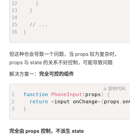
}
render
(
)
{
}
return
(
<
>
// ...
<
p
>
Start editing to see some 
}
<
PhoneInput phone
=
'call me!'
<
p
>
          This component will re
-
rend
          illustrates a derived state
但这种也会导致一个问题，当 props 较为复杂时，
<
/
p
>
props 与 state 的关系不好控制，可能导致问题
<
/
>
解决方案一：
完全可控的组件
)
;
}
js
复制代码
}
function
PhoneInput
(
props
)
{
return
<
input onChange
=
{
props
.
onCha
}
完全由 props 控制，不派生 state