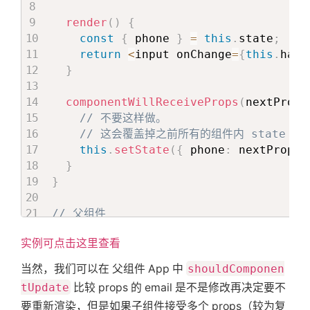
render
(
)
{
const
{
 phone 
}
=
this
.
state
;
return
<
input onChange
=
{
this
.
hand
}
componentWillReceiveProps
(
nextProps
// 不要这样做。
// 这会覆盖掉之前所有的组件内 state 更
this
.
setState
(
{
 phone
:
 nextProps
.
}
}
// 父组件
class
App
extends
Component
{
实例可点击这里查看
constructor
(
)
{
super
(
)
;
当然，我们可以在 父组件 App 中
shouldComponen
this
.
state 
=
{
tUpdate
比较 props 的 email 是不是修改再决定要不
      count
:
0
要重新渲染，但是如果子组件接受多个 props（较为复
}
;