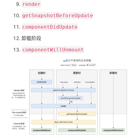
首
render
getSnapshotBeforeUpdate
页
componentDidUpdate
卸载阶段
标
componentWillUnmount
签
关
于
搜