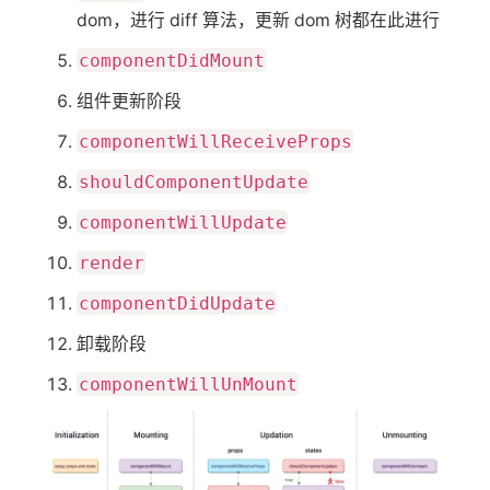
dom，进行 diff 算法，更新 dom 树都在此进行
componentDidMount
组件更新阶段
componentWillReceiveProps
shouldComponentUpdate
componentWillUpdate
render
componentDidUpdate
卸载阶段
componentWillUnMount