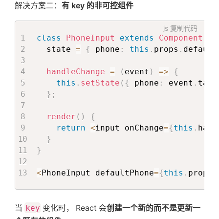
解决方案二：
有 key 的非可控组件
js
复制代码
class
PhoneInput
extends
Component
{
  state 
=
{
 phone
:
this
.
props
.
default
handleChange
=
(
event
)
=>
{
this
.
setState
(
{
 phone
:
 event
.
targ
}
;
render
(
)
{
return
<
input onChange
=
{
this
.
hand
}
}
<
PhoneInput defaultPhone
=
{
this
.
props
.
当
key
变化时， React 会
创建一个新的而不是更新一