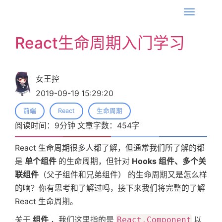
T
o
React生命周期入门学习
g
g
l
女王控
e
2019-09-19 15:29:20
n
a
前端
React
生命周期
v
阅读时间：
9
分钟 文章字数：
454
字
i
React 生命周期很多人都了解，但通常我们所了解的都
g
是
单个组件
的生命周期，但针对
Hooks 组件、多个关
a
联组件
（父子组件和兄弟组件） 的生命周期又是怎么样
t
的喃？你有思考和了解过吗，接下来我们将完整的了解
i
React 生命周期。
o
n
关于
组件
，我们这里指的是
React.Component
以