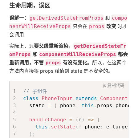
索
生命周期，误区
误解一：
getDerivedStateFromProps
和
compo
nentWillReceiveProps
只会在
props
改变
时才
会调用
实际上，
只要父级重新渲染，
getDerivedStateFr
omProps
和
componentWillReceiveProps
都会
重新调用，不管
props
有没有变化
。所以，在这两个
方法内直接将 props 赋值到 state 是不安全的。
js
复制代码
// 子组件
class
PhoneInput
extends
Component
{
  state 
=
{
 phone
:
this
.
props
.
phone 
}
handleChange
=
(
e
)
=>
{
this
.
setState
(
{
 phone
:
 e
.
target
.
v
}
;