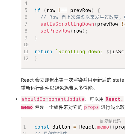
if
(
row 
!==
 prevRow
)
{
// Row 自上次渲染以来发生过改变。更新 is
setIsScrollingDown
(
prevRow 
!==
setPrevRow
(
row
)
;
}
return
`
Scrolling down: 
${
isScrol
}
React 会立即退出第一次渲染并用更新后的 state
重新运行组件以避免耗费太多性能。
shouldComponentUpdate
：可以用
React.
memo
包裹一个组件来对它的
props
进行浅比较
js
复制代码
const
 Button 
=
 React
.
memo
(
(
props
)
// 具体的组件