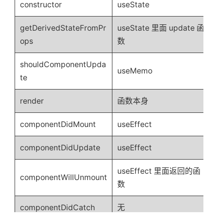
constructor
useState
getDerivedStateFromPr
useState 里面 update 函
ops
数
shouldComponentUpda
useMemo
te
render
函数本身
componentDidMount
useEffect
componentDidUpdate
useEffect
useEffect 里面返回的函
componentWillUnmount
数
componentDidCatch
无