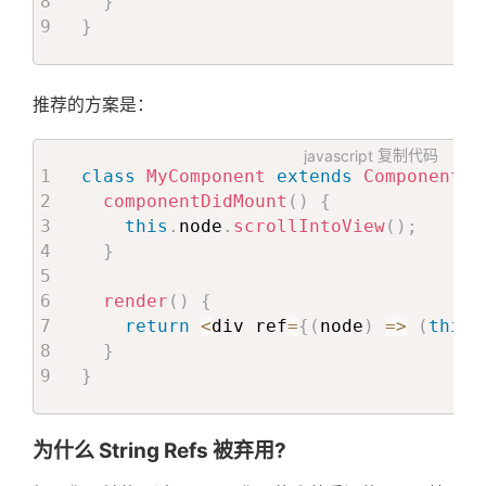
}
}
推荐的方案是：
javascript
复制代码
class
MyComponent
extends
Component
{
componentDidMount
(
)
{
this
.
node
.
scrollIntoView
(
)
;
}
render
(
)
{
return
<
div ref
=
{
(
node
)
=>
(
this
.
}
}
为什么 String Refs 被弃用?