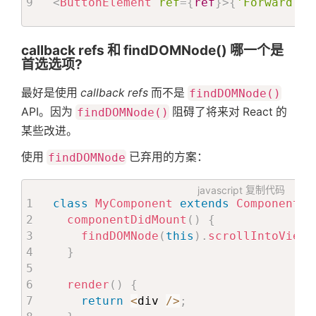
<
ButtonElement
ref
=
{
ref
}
>
{
'Forward Re
callback refs 和 findDOMNode() 哪一个是
首选选项?
最好是使用
callback refs
而不是
findDOMNode()
API。因为
findDOMNode()
阻碍了将来对 React 的
某些改进。
使用
findDOMNode
已弃用的方案：
javascript
复制代码
class
MyComponent
extends
Component
{
componentDidMount
(
)
{
findDOMNode
(
this
)
.
scrollIntoView
(
}
render
(
)
{
return
<
div 
/
>
;