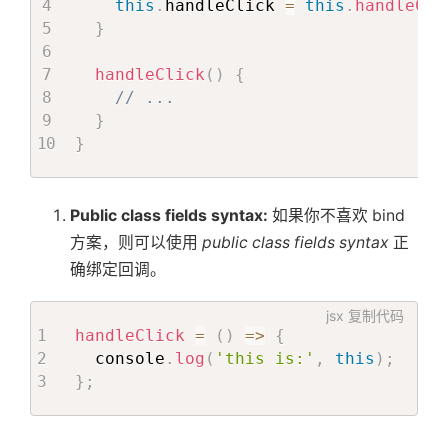
this
.
handleClick 
=
this
.
handleCli
}
handleClick
(
)
{
// ...
}
}
Public class fields syntax:
如果你不喜欢 bind
方案，则可以使用
public class fields syntax
正
确绑定回调。
jsx
复制代码
handleClick
=
(
)
=>
{
  console
.
log
(
'this is:'
,
this
)
;
}
;