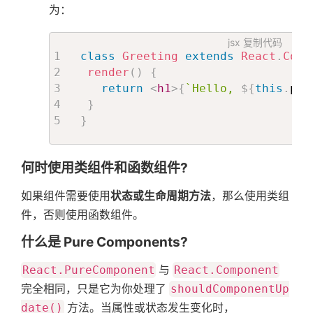
为：
jsx
复制代码
class
Greeting
extends
React
.
Comp
render
(
)
{
return
<
h1
>
{
`
Hello, 
${
this
.
pro
}
}
何时使用类组件和函数组件?
如果组件需要使用
状态或生命周期方法
，那么使用类组
件，否则使用函数组件。
什么是 Pure Components?
React.PureComponent
与
React.Component
完全相同，只是它为你处理了
shouldComponentUp
date()
方法。当属性或状态发生变化时，