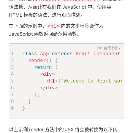
语法糖，从而让在我们在 JavaScript 中，使用类
HTML 模板的语法，进行页面描述。
在下面的示例中，
<h1>
内的文本标签会作为
JavaScript 函数返回给渲染函数。
jsx
复制代码
class
App
extends
React
.
Component
{
render
(
)
{
return
(
<
div
>
<
h1
>
{
'Welcome to React world!
</
div
>
)
;
}
}
以上示例 render 方法中的 JSX 将会被转换为以下内