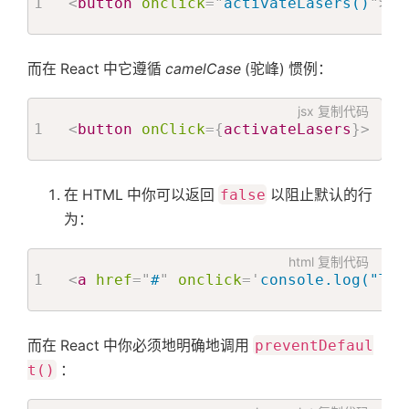
<
button
onclick
=
"
activateLasers()
"
>
</
关
而在 React 中它遵循
camelCase
(驼峰) 惯例：
于
jsx
复制代码
<
button
onClick
=
{
activateLasers
}
>
搜
索
在 HTML 中你可以返回
false
以阻止默认的行
为：
html
复制代码
<
a
href
=
"
#
"
onclick
=
'
console.log("The
而在 React 中你必须地明确地调用
preventDefaul
t()
：