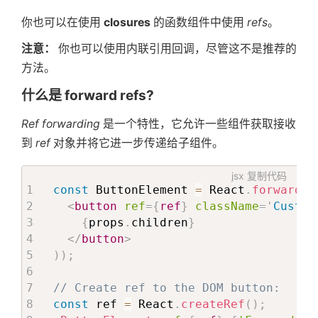
你也可以在使用
closures
的函数组件中使用
refs
。
注意：
你也可以使用内联引用回调，尽管这不是推荐的
方法。
什么是 forward refs?
Ref forwarding
是一个特性，它允许一些组件获取接收
到
ref
对象并将它进一步传递给子组件。
jsx
复制代码
const
 ButtonElement 
=
 React
.
forwardRe
<
button
ref
=
{
ref
}
className
=
'
Custom
{
props
.
children
}
</
button
>
)
)
;
// Create ref to the DOM button:
const
 ref 
=
 React
.
createRef
(
)
;