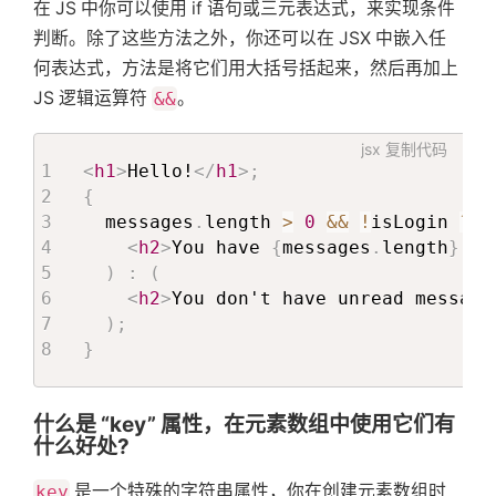
在 JS 中你可以使用 if 语句或三元表达式，来实现条件
判断。除了这些方法之外，你还可以在 JSX 中嵌入任
何表达式，方法是将它们用大括号括起来，然后再加上
JS 逻辑运算符
&&
。
jsx
复制代码
<
h1
>
Hello!
</
h1
>
;
{
  messages
.
length 
>
0
&&
!
isLogin 
?
(
<
h2
>
You have 
{
messages
.
length
}
 un
)
:
(
<
h2
>
You don't have unread message
)
;
}
什么是 “key” 属性，在元素数组中使用它们有
什么好处?
key
是一个特殊的字符串属性，你在创建元素数组时