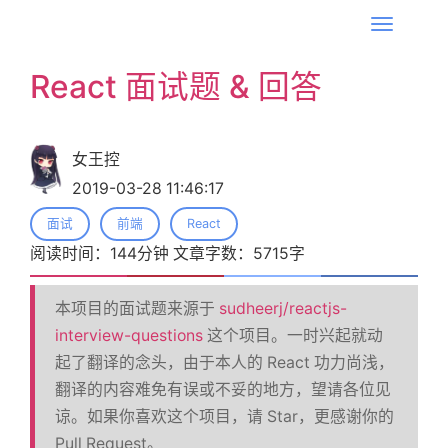
T
o
React 面试题 & 回答
g
g
l
女王控
e
2019-03-28 11:46:17
n
a
面试
前端
React
v
阅读时间：
144
分钟 文章字数：
5715
字
i
g
本项目的面试题来源于
sudheerj/reactjs-
a
interview-questions
这个项目。一时兴起就动
t
起了翻译的念头，由于本人的 React 功力尚浅，
i
翻译的内容难免有误或不妥的地方，望请各位见
o
谅。如果你喜欢这个项目，请 Star，更感谢你的
n
Pull Request。