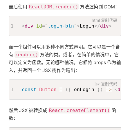
最后使用
ReactDOM.render()
方法渲染到 DOM：
html
复制代码
<
div
id
=
"
login-btn
"
>
Login
</
div
>
而一个组件可以用多种不同方式声明。它可以是一个含
有
render()
方法的类。或者，在简单的情况中，它
可以定义为函数。无论哪种情况，它都将 props 作为输
入，并返回一个 JSX 树作为输出：
jsx
复制代码
const
Button
=
(
{
 onLogin 
}
)
=>
<
div
然后 JSX 被转换成
React.createElement()
函
数：