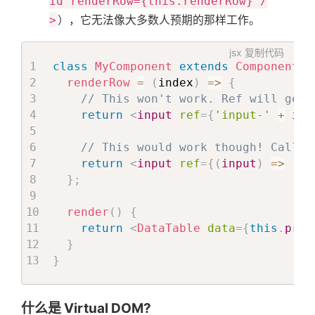
id renderRow={this.renderRow} /
>
），它无法像大多数人预期的那样工作。
jsx
复制代码
class
MyComponent
extends
Component
{
renderRow
=
(
index
)
=>
{
// This won't work. Ref will get 
return
<
input
ref
=
{
'input-'
+
 ind
// This would work though! Callba
return
<
input
ref
=
{
(
input
)
=>
(
th
}
;
render
(
)
{
return
<
DataTable
data
=
{
this
.
prop
}
}
什么是 Virtual DOM?