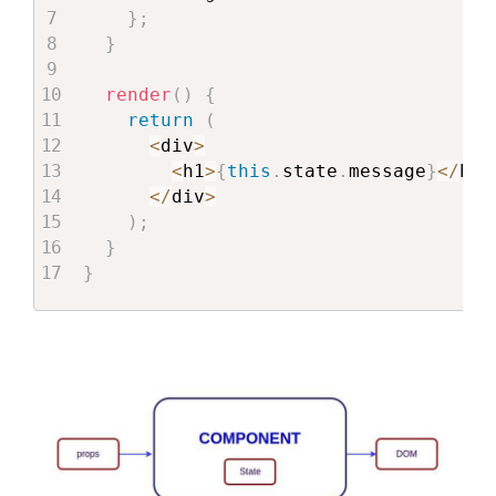
}
;
}
render
(
)
{
return
(
<
div
>
<
h1
>
{
this
.
state
.
message
}
<
/
h1
>
<
/
div
>
)
;
}
}