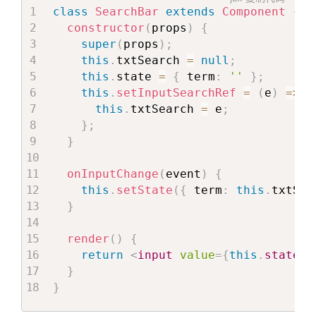
class
SearchBar
extends
Component
{
constructor
(
props
)
{
super
(
props
)
;
this
.
txtSearch 
=
null
;
this
.
state 
=
{
 term
:
''
}
;
this
.
setInputSearchRef
=
(
e
)
=>
{
this
.
txtSearch 
=
 e
;
}
;
}
onInputChange
(
event
)
{
this
.
setState
(
{
 term
:
this
.
txtSea
}
render
(
)
{
return
<
input
value
=
{
this
.
state
.
t
}
}