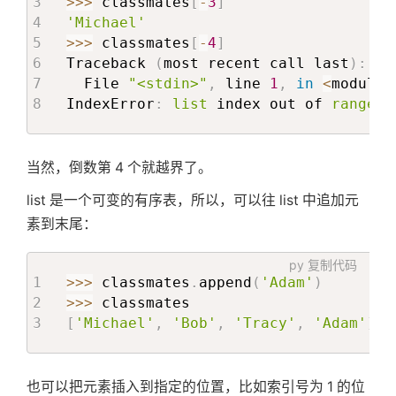
>>
>
 classmates
[
-
3
]
'Michael'
>>
>
 classmates
[
-
4
]
Traceback 
(
most recent call last
)
:
  File 
"<stdin>"
,
 line 
1
,
in
<
module
>
IndexError
:
list
 index out of 
range
当然，倒数第 4 个就越界了。
list 是一个可变的有序表，所以，可以往 list 中追加元
素到末尾：
py
复制代码
>>
>
 classmates
.
append
(
'Adam'
)
>>
>
[
'Michael'
,
'Bob'
,
'Tracy'
,
'Adam'
]
也可以把元素插入到指定的位置，比如索引号为 1 的位