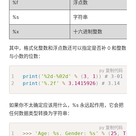
%f
浮点数
%s
字符串
%x
十六进制整数
其中，格式化整数和浮点数还可以指定是否补 0 和整数
与小数的位数：
py
复制代码
print
(
'%2d-%02d'
%
(
3
,
1
)
)
# 3-01
print
(
'%.2f'
%
3.1415926
)
# 3.14
如果你不太确定应该用什么，%s 永远起作用，它会把
任何数据类型转换为字符串：
py
复制代码
>>
>
'Age: %s. Gender: %s'
%
(
25
,
True