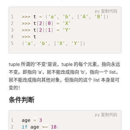
py
复制代码
>>
>
 t 
=
(
'a'
,
'b'
,
[
'A'
,
'B'
]
)
>>
>
 t
[
2
]
[
0
]
=
'X'
>>
>
 t
[
2
]
[
1
]
=
'Y'
>>
>
(
'a'
,
'b'
,
[
'X'
,
'Y'
]
)
tuple 所谓的“不变”是说，tuple 的每个元素，指向永远
不变。即指向 ‘a’，就不能改成指向 ‘b’，指向一个 list，
就不能改成指向其他对象，但指向的这个 list 本身是可
变的！
条件判断
py
复制代码
age 
=
3
if
 age 
>=
18
: