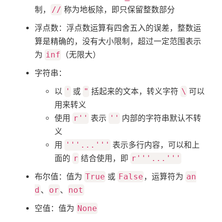
制，
//
称为地板除，即只保留整数部分
浮点数：浮点数运算有四舍五入的误差，整数运
算是精确的，没有大小限制，超过一定范围表示
为
inf
（无限大）
字符串：
以
'
或
"
括起来的文本，转义字符
\
可以
用来转义
使用
r''
表示
''
内部的字符串默认不转
义
用
'''...'''
表示多行内容，可以和上
面的
r
结合使用，即
r'''...'''
布尔值：值为
True
或
False
，运算符为
an
d
、
or
、
not
空值：值为
None