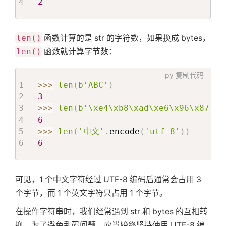
2
len()
函数计算的是 str 的字符数，如果换成 bytes，
len()
函数就计算字节数：
py
复制代码
>>
>
len
(
b'ABC'
)
3
>>
>
len
(
b'\xe4\xb8\xad\xe6\x96\x87'
)
6
>>
>
len
(
'中文'
.
encode
(
'utf-8'
)
)
6
可见，1 个中文字符经过 UTF-8 编码后通常会占用 3
个字节，而 1 个英文字符只占用 1 个字节。
在操作字符串时，我们经常遇到 str 和 bytes 的互相转
换。为了避免乱码问题，应当始终坚持使用 UTF-8 编