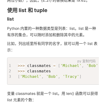
两位小数），因此，{s:.2f} 的替换结果是 19.62。
使用 list 和 tuple
list
Python 内置的一种数据类型是列表：list。list 是一种
有序的集合，可以随时添加和删除其中的元素。
比如，列出班里所有同学的名字，就可以用一个 list 表
示：
py
复制代码
>>
>
 classmates 
=
[
'Michael'
,
'Bob'
,
'
>>
>
[
'Michael'
,
'Bob'
,
'Tracy'
]
变量 classmates 就是一个 list。用 len() 函数可以获得
list 元素的个数：