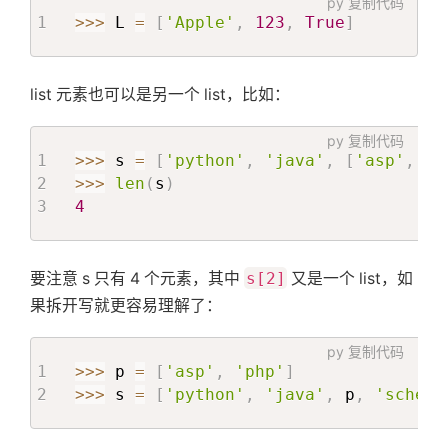
py
复制代码
>>
>
 L 
=
[
'Apple'
,
123
,
True
]
list 元素也可以是另一个 list，比如：
py
复制代码
>>
>
 s 
=
[
'python'
,
'java'
,
[
'asp'
,
'p
>>
>
len
(
s
)
4
要注意 s 只有 4 个元素，其中
s[2]
又是一个 list，如
果拆开写就更容易理解了：
py
复制代码
>>
>
 p 
=
[
'asp'
,
'php'
]
>>
>
 s 
=
[
'python'
,
'java'
,
 p
,
'scheme