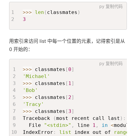
py
复制代码
>>
>
len
(
classmates
)
3
用索引来访问 list 中每一个位置的元素，记得索引是从
0 开始的：
py
复制代码
>>
>
 classmates
[
0
]
'Michael'
>>
>
 classmates
[
1
]
'Bob'
>>
>
 classmates
[
2
]
'Tracy'
>>
>
 classmates
[
3
]
Traceback 
(
most recent call last
)
:
  File 
"<stdin>"
,
 line 
1
,
in
<
module
>
IndexError
:
list
 index out of 
range