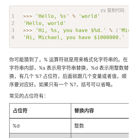
关
py
复制代码
>>
>
'Hello, %s'
%
'world'
'Hello, world'
于
>>
>
'Hi, %s, you have $%d.'
%
(
'Micha
'Hi, Michael, you have $1000000.'
搜
你可能猜到了，% 运算符就是用来格式化字符串的。在
索
字符串内部，%s 表示用字符串替换，%d 表示用整数替
换，有几个 %? 占位符，后面就跟几个变量或者值，顺
序要对应好。如果只有一个 %?，括号可以省略。
常见的占位符有：
占位符
替换内容
%d
整数