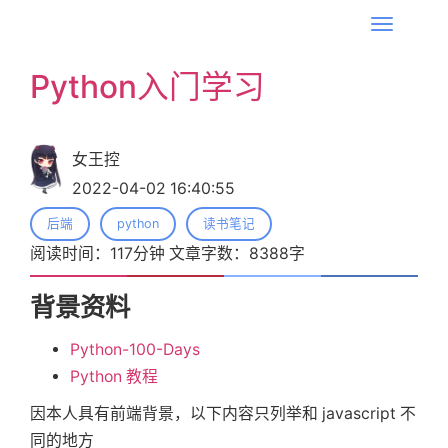
T
o
Python入门学习
g
g
l
女王控
e
2022-04-02 16:40:55
n
a
后端
python
读书笔记
v
阅读时间：
117
分钟 文章字数：
8388
字
i
g
背景资料
a
Python-100-Days
t
Python 教程
i
o
因本人具有前端背景，以下内容只列举和 javascript 不
n
同的地方