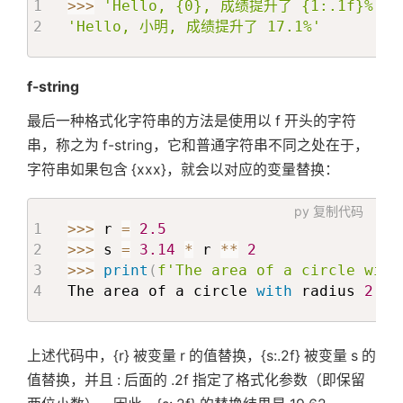
>>
>
'Hello, {0}, 成绩提升了 {1:.1f}%'
.
f
'Hello, 小明, 成绩提升了 17.1%'
f-string
最后一种格式化字符串的方法是使用以 f 开头的字符
串，称之为 f-string，它和普通字符串不同之处在于，
字符串如果包含 {xxx}，就会以对应的变量替换：
py
复制代码
>>
>
 r 
=
2.5
>>
>
 s 
=
3.14
*
 r 
**
2
>>
>
print
(
f'The area of a circle with
The area of a circle 
with
 radius 
2.5
上述代码中，{r} 被变量 r 的值替换，{s:.2f} 被变量 s 的
值替换，并且 : 后面的 .2f 指定了格式化参数（即保留