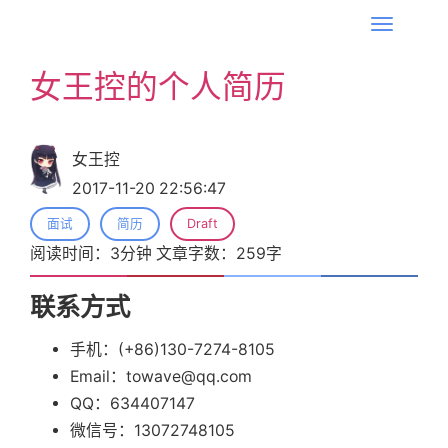
T
o
女王控的个人简历
g
g
l
女王控
e
2017-11-20 22:56:47
n
a
面试
简历
Draft
v
阅读时间：
3
分钟 文章字数：
259
字
i
g
联系方式
a
手机：(+86)130-7274-8105
t
Email：towave@qq.com
i
QQ：634407147
o
微信号：13072748105
n