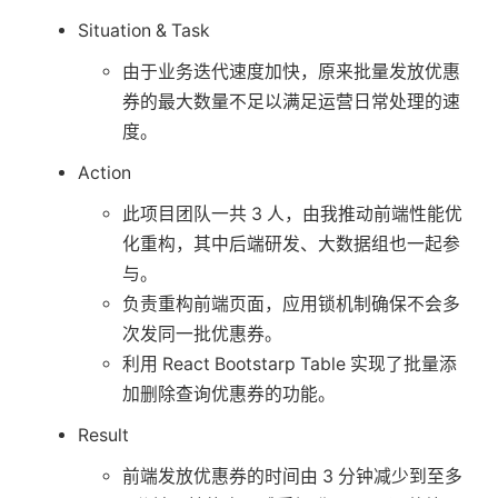
Situation & Task
由于业务迭代速度加快，原来批量发放优惠
券的最大数量不足以满足运营日常处理的速
度。
Action
此项目团队一共 3 人，由我推动前端性能优
化重构，其中后端研发、大数据组也一起参
与。
负责重构前端页面，应用锁机制确保不会多
次发同一批优惠券。
利用 React Bootstarp Table 实现了批量添
加删除查询优惠券的功能。
Result
前端发放优惠券的时间由 3 分钟减少到至多