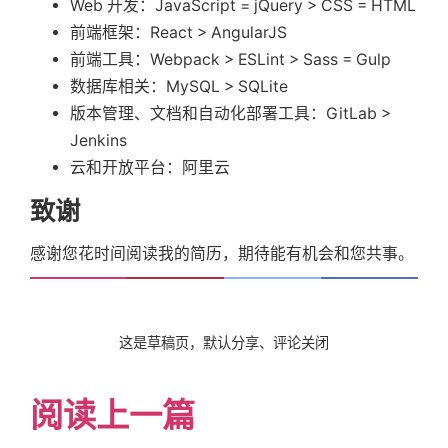
Web 开发：JavaScript = jQuery > CSS = HTML
前端框架：React > AngularJS
前端工具：Webpack > ESLint > Sass = Gulp
数据库相关：MySQL > SQLite
版本管理、文档和自动化部署工具：GitLab >
Jenkins
云和开放平台：阿里云
致谢
感谢您花时间阅读我的简历，期待能有机会和您共事。
这是草稿页，默认分享、评论关闭
阅读上一篇