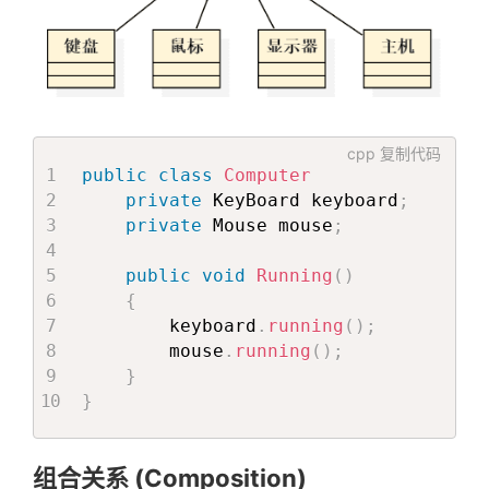
cpp
复制代码
public
class
Computer
private
 KeyBoard keyboard
;
private
 Mouse mouse
;
public
void
Running
(
)
{
        keyboard
.
running
(
)
;
        mouse
.
running
(
)
;
}
}
组合关系 (Composition)