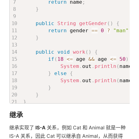
return
 name
;
}
public
String
getGender
(
)
{
return
 gender 
==
0
?
"man"
:
}
public
void
work
(
)
{
if
(
18
<=
 age 
&&
 age 
<=
50
)
{
System
.
out
.
println
(
name 
+
}
else
{
System
.
out
.
println
(
name 
+
}
}
}
继承
继承实现了
IS-A
关系，例如 Cat 和 Animal 就是一种
IS-A 关系，因此 Cat 可以继承自 Animal，从而获得