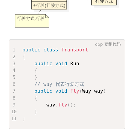
cpp
复制代码
public
class
Transport
{
public
void
 Run

{
}
// way 代表行驶方式
public
void
Fly
(
Way way
)
{
        way
.
fly
(
)
;
}
}