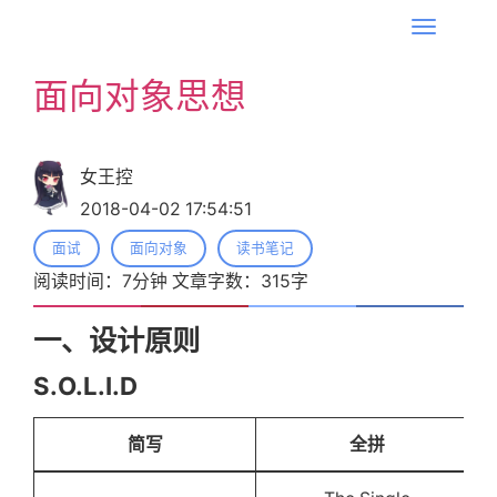
T
o
面向对象思想
g
g
l
女王控
e
2018-04-02 17:54:51
n
a
面试
面向对象
读书笔记
v
阅读时间：
7
分钟 文章字数：
315
字
i
g
一、设计原则
a
S.O.L.I.D
t
i
简写
全拼
o
n