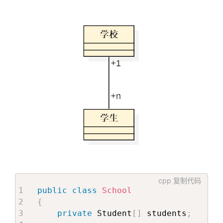
cpp
复制代码
public
class
School
{
private
 Student
[
]
 students
;