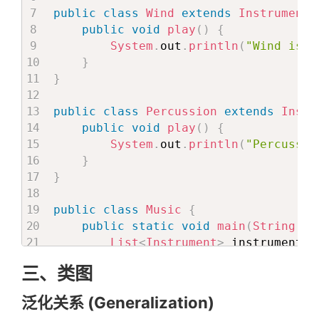
public
class
Wind
extends
Instrument
public
void
play
(
)
{
标
System
.
out
.
println
(
"Wind is p
}
}
签
public
class
Percussion
extends
Instr
关
public
void
play
(
)
{
System
.
out
.
println
(
"Percussio
}
于
}
public
class
Music
{
搜
public
static
void
main
(
String
[
]
 
List
<
Instrument
>
 instruments 
        instruments
.
add
(
new
Wind
(
)
)
;
索
三、类图
        instruments
.
add
(
new
Percussio
for
(
Instrument
 instrument 
:
 i
泛化关系 (Generalization)
            instrument
.
play
(
)
;