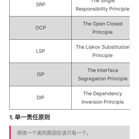
The Single
SRP
Responsibility Principle
The Open Closed
OCP
Principle
The Liskov Substitution
LSP
Principle
The Interface
ISP
Segregation Principle
The Dependency
DIP
Inversion Principle
1. 单一责任原则
修改一个类的原因应该只有一个。