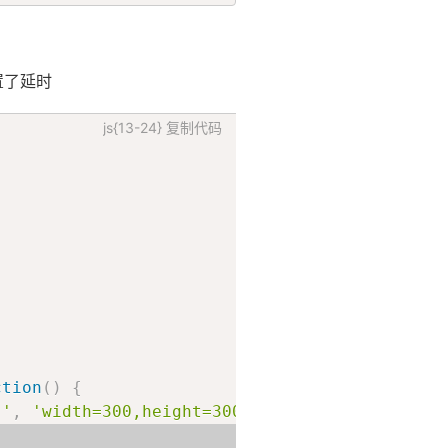
置了延时
js{13-24}
复制代码
argetOrigin
:
 string
)
{
 targetOrigin
)
ction
(
)
{
''
,
'width=300,height=300,top=100,left=200'
)
;