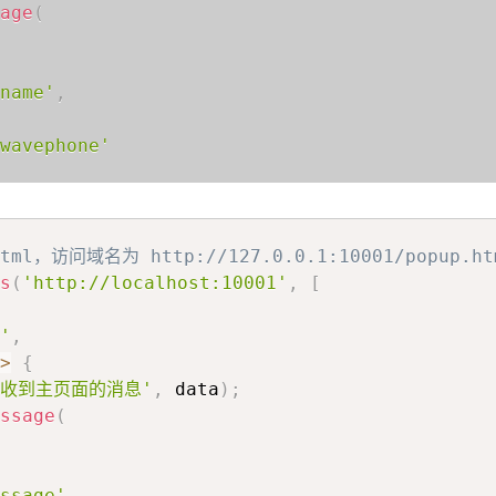
age
(
name'
,
wavephone'
.0.1:10001'
首
ml，访问域名为 http://127.0.0.1:10001/popup.ht
s
(
'http://localhost:10001'
,
[
页
'
,
>
{
标
'收到主页面的消息'
,
 data
)
;
ssage
(
签
ssage'
,