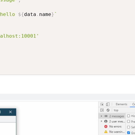
关
hello 
${
data
.
name
}
`
于
alhost:10001'
搜
索