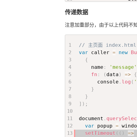
}
传递数据
}
)
}
注意加重部分，由于以上代码不
// 发送跨域消息
postMessage
(
win
// 主页面 index.html
        windowInsta
var
 caller 
=
new
Bu
}
{
}
    name
:
'message'
fn
:
(
data
)
=>
{
      console
.
log
(
}
}
]
)
;
document
.
querySelec
var
 popup 
=
 windo
setTimeout
(
(
)
=>