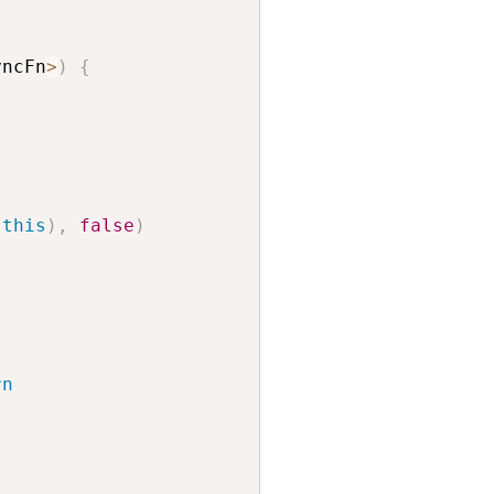
yncFn
>
)
{
]
(
this
)
,
false
)
rn