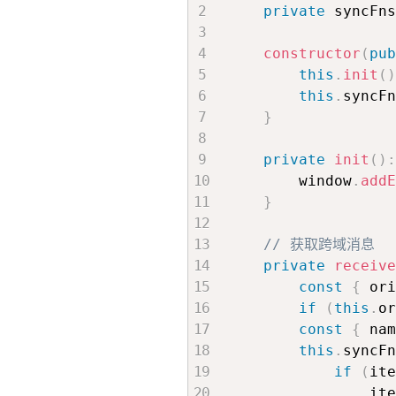
private
 syncFns
constructor
(
pub
this
.
init
(
)
this
.
syncFn
}
private
init
(
)
:
        window
.
addE
}
// 获取跨域消息
private
receive
const
{
 ori
if
(
this
.
or
const
{
 nam
this
.
syncFn
if
(
ite
                ite