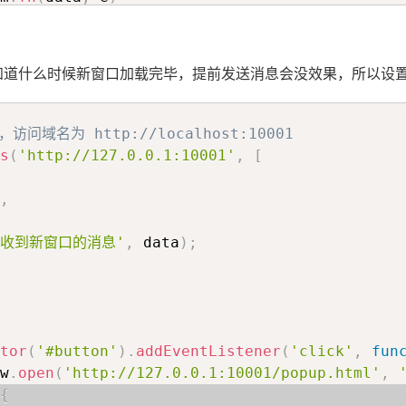
知道什么时候新窗口加载完毕，提前发送消息会没效果，所以设
dowInstance
:
 object
,
 swMessage
:
 SWMessage
,
 t
，访问域名为 http://localhost:10001
nce 
&&
 windowInstance
.
postMessage
(
swMessage
,
s
(
'http://127.0.0.1:10001'
,
[
,
'收到新窗口的消息'
,
 data
)
;
tor
(
'#button'
)
.
addEventListener
(
'click'
,
fun
w
.
open
(
'http://127.0.0.1:10001/popup.html'
,
{