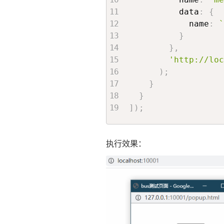
          data
:
{
            name
:
`
}
}
,
'http://loc
)
;
}
}
]
)
;
执行效果：