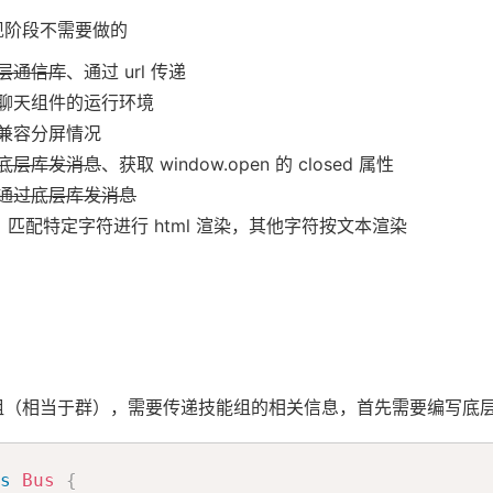
现阶段不需要做的
层通信库
、通过 url 传递
聊天组件的运行环境
兼容分屏情况
底层库发消息
、获取 window.open 的 closed 属性
通过底层库发消息
符：匹配特定字符进行 html 渲染，其他字符按文本渲染
组（相当于群），需要传递技能组的相关信息，首先需要编写底
s
Bus
{