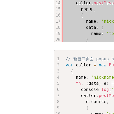
    caller
.
postMess
      popup
,
{
        name
:
'nick
        data
:
{
          name
:
'to
}
}
,
'http://127.0
)
;
// 新窗口页面 popup.ht
}
,
2000
)
;
var
 caller 
=
new
Bu
}
)
;
{
    name
:
'nickname
fn
:
(
data
,
 e
)
=
      console
.
log
(
      caller
.
postMe
        e
.
source
,
{
          name
:
'me