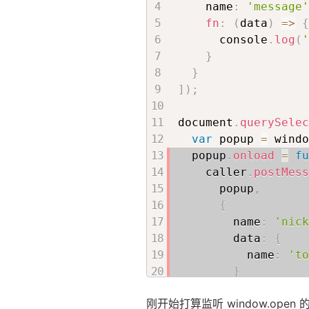
    name
:
'message'
fn
:
(
data
)
=>
{
      console
.
log
(
}
}
]
)
;
document
.
querySelec
var
 popup 
=
 windo
  popup
.
onload
=
fu
    caller
.
postMess
      popup
,
{
        name
:
'nick
        data
:
{
          name
:
'to
}
}
,
刚开始打算监听 window.open
'http://127.0