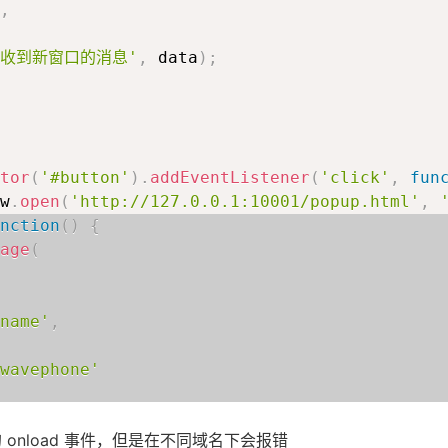
,
'收到新窗口的消息'
,
 data
)
;
tor
(
'#button'
)
.
addEventListener
(
'click'
,
fun
w
.
open
(
'http://127.0.0.1:10001/popup.html'
,
nction
(
)
{
age
(
name'
,
wavephone'
 的 onload 事件，但是在不同域名下会报错
.0.1:10001'