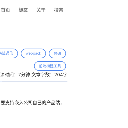
首页
标签
关于
搜索
跨域通信
webpack
预研
前端构建工具
读时间：
7
分钟 文章字数：
204
字
时需要支持嵌入公司自己的产品端，