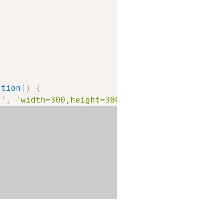
ction
(
)
{
''
,
'width=300,height=300,top=100,left=200'
)
;