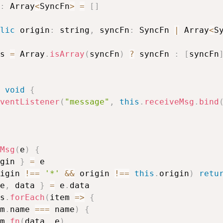
:
 Array
<
SyncFn
>
=
[
]
lic
 origin
:
 string
,
 syncFn
:
 SyncFn 
|
 Array
<
S
s 
=
 Array
.
isArray
(
syncFn
)
?
 syncFn 
:
[
syncFn
void
{
ventListener
(
"message"
,
this
.
receiveMsg
.
bind
Msg
(
e
)
{
gin 
}
=
 e

igin 
!==
'*'
&&
 origin 
!==
this
.
origin
)
retu
e
,
 data 
}
=
 e
.
data

s
.
forEach
(
item
=>
{
m
.
name 
===
 name
)
{
m
.
fn
(
data
,
 e
)