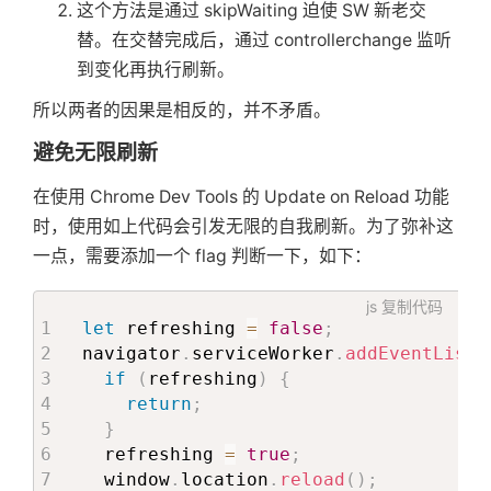
这个方法是通过 skipWaiting 迫使 SW 新老交
替。在交替完成后，通过 controllerchange 监听
到变化再执行刷新。
所以两者的因果是相反的，并不矛盾。
避免无限刷新
在使用 Chrome Dev Tools 的 Update on Reload 功能
时，使用如上代码会引发无限的自我刷新。为了弥补这
一点，需要添加一个 flag 判断一下，如下：
js
复制代码
let
 refreshing 
=
false
;
navigator
.
serviceWorker
.
addEventListe
if
(
refreshing
)
{
return
;
}
首
  refreshing 
=
true
;
  window
.
location
.
reload
(
)
;