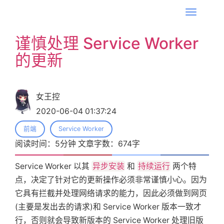
T
o
谨慎处理 Service Worker
g
的更新
g
l
e
n
女王控
a
2020-06-04 01:37:24
v
前端
Service Worker
i
阅读时间：
5
分钟 文章字数：
674
字
g
a
Service Worker 以其
异步安装
和
持续运行
两个特
t
点，决定了针对它的更新操作必须非常谨慎小心。因为
i
它具有拦截并处理网络请求的能力，因此必须做到网页
o
(主要是发出去的请求)和 Service Worker 版本一致才
n
行，否则就会导致新版本的 Service Worker 处理旧版