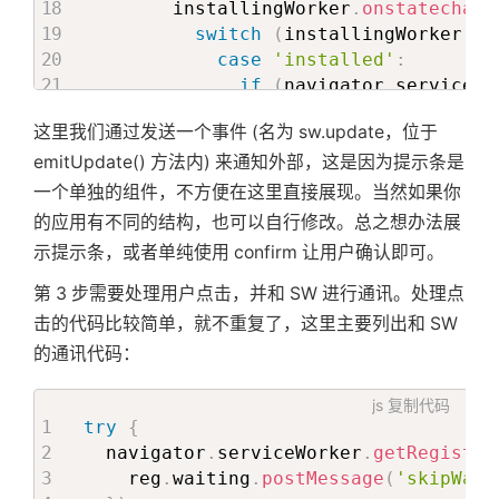
        installingWorker
.
onstatechang
switch
(
installingWorker
.
st
case
'installed'
:
if
(
navigator
.
serviceWo
emitUpdate
(
)
;
这里我们通过发送一个事件 (名为 sw.update，位于
}
break
;
emitUpdate() 方法内) 来通知外部，这是因为提示条是
}
一个单独的组件，不方便在这里直接展现。当然如果你
}
;
的应用有不同的结构，也可以自行修改。总之想办法展
}
;
示提示条，或者单纯使用 confirm 让用户确认即可。
}
)
.
catch
(
function
(
e
)
{
第 3 步需要处理用户点击，并和 SW 进行通讯。处理点
      console
.
error
(
'Error during ser
击的代码比较简单，就不重复了，这里主要列出和 SW
}
)
;
的通讯代码：
}
js
复制代码
try
{
  navigator
.
serviceWorker
.
getRegistra
    reg
.
waiting
.
postMessage
(
'skipWait