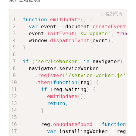
js
复制代码
function
emitUpdate
(
)
{
var
 event 
=
 document
.
createEvent
(
'E
  event
.
initEvent
(
'sw.update'
,
true
,
  window
.
dispatchEvent
(
event
)
;
}
if
(
'serviceWorker'
in
 navigator
)
{
  navigator
.
serviceWorker

.
register
(
'/service-worker.js'
)
.
then
(
function
(
reg
)
{
if
(
reg
.
waiting
)
{
emitUpdate
(
)
;
return
;
}
      reg
.
onupdatefound
=
function
(
)
var
 installingWorker 
=
 reg
.
in