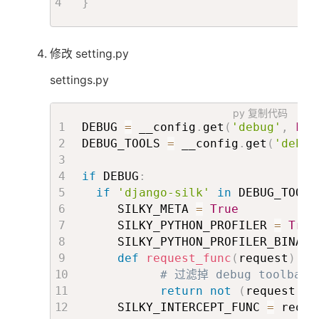
}
修改 setting.py
settings.py
py
复制代码
DEBUG 
=
 __config
.
get
(
'debug'
,
Fal
DEBUG_TOOLS 
=
 __config
.
get
(
'debug
if
 DEBUG
:
if
'django-silk'
in
 DEBUG_TOOLS
     SILKY_META 
=
True
     SILKY_PYTHON_PROFILER 
=
True
     SILKY_PYTHON_PROFILER_BINARY
def
request_func
(
request
)
:
# 过滤掉 debug toolbar
return
not
(
request
.
pa
     SILKY_INTERCEPT_FUNC 
=
 reque