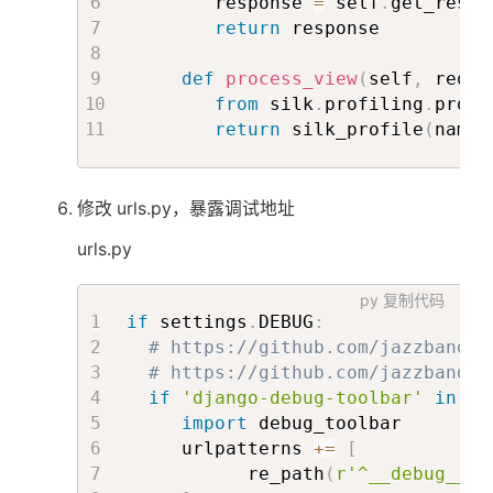
        response 
=
 self
.
get_respo
]
return
 response

     INTERNAL_IPS 
=
[
def
process_view
(
self
,
 reque
"127.0.0.1"
,
from
 silk
.
profiling
.
profi
"localhost"
return
 silk_profile
(
name
=
]
def
custom_show_toolbar
(
requ
修改 urls.py，暴露调试地址
# 路径为 /debug，即显示 s
from
 debug_toolbar
.
mid
urls.py
return
 show_toolbar
(
re
py
复制代码
if
 settings
.
DEBUG
:
     DEBUG_TOOLBAR_CONFIG 
=
{
# https://github.com/jazzband/d
'SHOW_TOOLBAR_CALLBACK'
:
 
# https://github.com/jazzband/d
}
if
'django-debug-toolbar'
in
 se
import
 debug_toolbar

     DEBUG_TOOLBAR_PANELS 
=
[
     urlpatterns 
+=
[
'debug_toolbar.panels.his
           re_path
(
r'^__debug__/'
'debug_toolbar.panels.sql