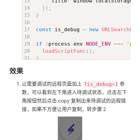
     title
:
 window
.
localStorage
.
g
}
)
;
}
const
 is_debug 
=
new
URLSearchPar
if
(
process
.
env
.
NODE_ENV
===
'pro
loadScriptFunc
(
)
;
}
效果
让需要调试的远程页面加上
?is_debug=1
参
数，可以看到左下角进入待调试状态，点击左下
角按钮然后点击 copy 复制出来待调试的远程链
接，如果不方便让用户复制，转步骤 2