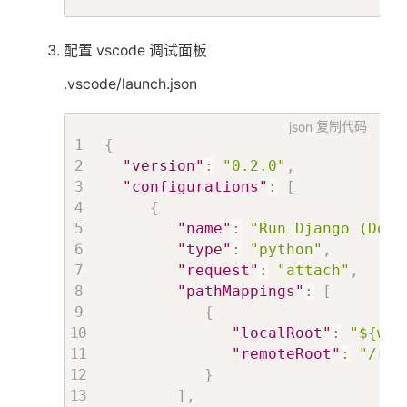
关
配置 vscode 调试面板
于
.vscode/launch.json
json
复制代码
搜
{
"version"
:
"0.2.0"
,
"configurations"
:
[
索
{
"name"
:
"Run Django (Dock
"type"
:
"python"
,
"request"
:
"attach"
,
"pathMappings"
:
[
{
"localRoot"
:
"${wo
"remoteRoot"
:
"/roo
}
]
,