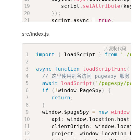
        script
.
setAttribute
(
key
,
 
}
)
;
     script
.
async 
=
true
;
     script
.
src 
=
 src
;
src/index.js
     script
.
onload 
=
 resolve
;
     script
.
onerror 
=
 reject
;
js
复制代码
     document
.
getElementsByTagNam
import
{
 loadScript 
}
from
'./uti
}
)
;
}
async
function
loadScriptFunc
(
)
{
// 这里使用别名访问 pagespy 服务
// 异步加载多个脚本
await
loadScript
(
'/pagespy/page
// memoize 默认情况下用第一个参数作为缓
if
(
!
window
.
PageSpy
)
{
export
const
 loadScript 
=
memoize
return
;
}
  window
.
$pageSpy 
=
new
window
.
Pa
     api
:
 window
.
location
.
host 
+
     clientOrigin
:
 window
.
locatio
     project
:
 window
.
location
.
hos