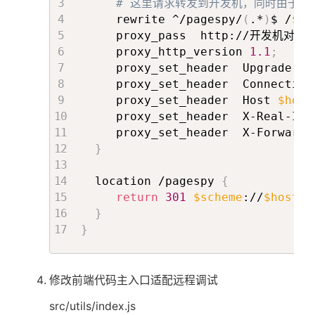
# 这里请求转发到开发机，同时由于开发
     rewrite ^/pagespy/
(
.*
)
$ /
$1
     proxy_pass  http://开发机对外i
     proxy_http_version 
1.1
;
     proxy_set_header  Upgrade 
$h
     proxy_set_header  Connection
     proxy_set_header  Host 
$host
     proxy_set_header  X-Real-IP 
     proxy_set_header  X-Forwarde
}
  location /pagespy 
{
return
301
$scheme
://
$host
$r
}
}
修改前端代码主入口适配远程调试
src/utils/index.js