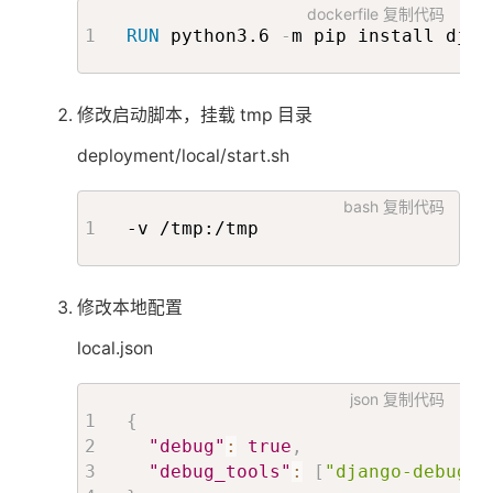
dockerfile
复制代码
RUN
 python3.6 
-
m pip install djan
修改启动脚本，挂载 tmp 目录
deployment/local/start.sh
bash
复制代码
-v /tmp:/tmp
修改本地配置
local.json
json
复制代码
{
"debug"
:
true
,
"debug_tools"
:
[
"django-debug-t