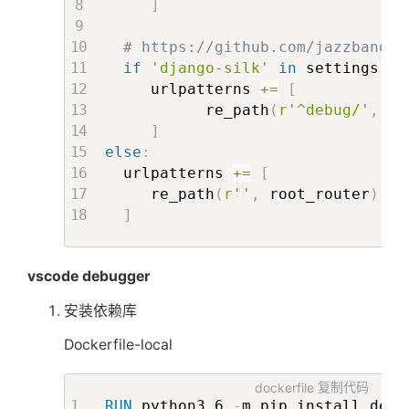
]
'debug_toolbar_mongo.pane
'debug_toolbar.panels.tim
# https://github.com/jazzband/d
'pympler.panels.MemoryPan
if
'django-silk'
in
 settings
.
DE
'pyflame.djdt.panel.Flame
     urlpatterns 
+=
[
'debug_toolbar.panels.ver
           re_path
(
r'^debug/'
,
 in
'debug_toolbar.panels.set
]
'debug_toolbar.panels.hea
else
:
'debug_toolbar.panels.req
  urlpatterns 
+=
[
'debug_toolbar.panels.sta
     re_path
(
r''
,
 root_router
)
'debug_toolbar.panels.tem
]
'debug_toolbar.panels.cac
'debug_toolbar.panels.sig
'debug_toolbar.panels.log
vscode debugger
'debug_toolbar.panels.red
'debug_toolbar.panels.pro
安装依赖库
]
Dockerfile-local
     PYFLAME_CONFIG 
=
{
# https://gitlab.com/l
dockerfile
复制代码
RUN
 python3.6 
-
m pip install debu
# 默认值 None 告诉 pyfla