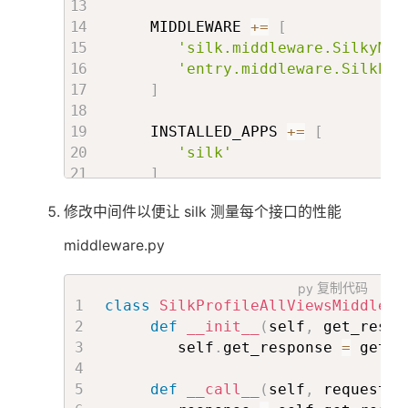
     MIDDLEWARE 
+=
[
'silk.middleware.SilkyMid
'entry.middleware.SilkPro
]
     INSTALLED_APPS 
+=
[
'silk'
]
修改中间件以便让 silk 测量每个接口的性能
if
'django-debug-toolbar'
in
 DE
     MIDDLEWARE 
+=
[
middleware.py
'debug_toolbar.middleware
]
py
复制代码
class
SilkProfileAllViewsMiddlewa
     INSTALLED_APPS 
+=
[
def
__init__
(
self
,
 get_respo
'debug_toolbar'
,
        self
.
get_response 
=
 get_r
'pympler'
,
'debug_toolbar_mongo'
,
def
__call__
(
self
,
 request
)
:
'pyflame'