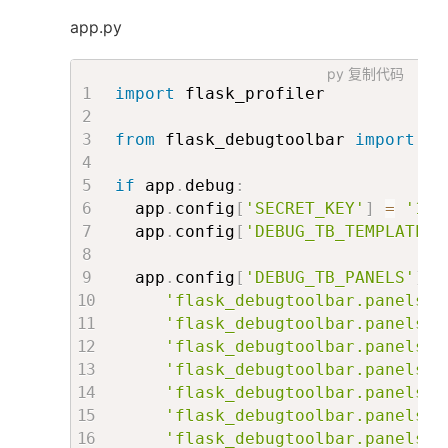
app.py
py
复制代码
import
 flask_profiler

from
 flask_debugtoolbar 
import
 De
if
 app
.
debug
:
  app
.
config
[
'SECRET_KEY'
]
=
'123
  app
.
config
[
'DEBUG_TB_TEMPLATE_E
  app
.
config
[
'DEBUG_TB_PANELS'
]
=
'flask_debugtoolbar.panels.v
'flask_debugtoolbar.panels.t
'flask_debugtoolbar.panels.h
'flask_debugtoolbar.panels.r
'flask_debugtoolbar.panels.c
'flask_debugtoolbar.panels.t
'flask_debugtoolbar.panels.s