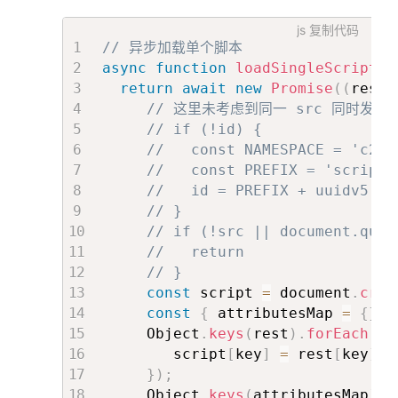
js
复制代码
// 异步加载单个脚本
async
function
loadSingleScript
(
s
return
await
new
Promise
(
(
resol
// 这里未考虑到同一 src 同时发
// if (!id) {
//   const NAMESPACE = 'c2b1
//   const PREFIX = 'script-
//   id = PREFIX + uuidv5(sr
// }
// if (!src || document.quer
//   return
// }
const
 script 
=
 document
.
crea
const
{
 attributesMap 
=
{
}
,
     Object
.
keys
(
rest
)
.
forEach
(
(
k
        script
[
key
]
=
 rest
[
key
]
;
}
)
;
     Object
.
keys
(
attributesMap
)
.
f