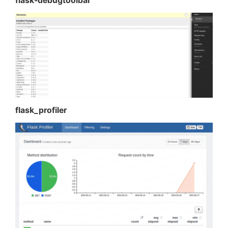
flask-debugtoolbar
# http://localhost:5001/flask-pro
if
 app
.
debug
:
  flask_profiler
.
init_app
(
app
)
flask_profiler