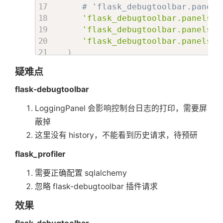
# 'flask_debugtoolbar.panels
'flask_debugtoolbar.panels.r
'flask_debugtoolbar.panels.p
'flask_debugtoolbar.panels.g
)
# http://localhost:5001/
疑难点
  DebugToolbarExtension
(
app
)
  app
.
config
[
"flask_profiler"
]
=
flask-debugtoolbar
"enabled"
:
True
,
LoggingPanel 会影响控制台日志的打印，需要屏
"storage"
:
{
"engine"
:
"sqlalchemy"
蔽掉
"db_url"
:
"sqlite:///f
这里没有 history，不能看到历史请求，待预研
}
,
flask_profiler
"ignore"
:
[
"^/static/.*"
,
需要正确配置 sqlalchemy
"^/_debug_toolbar/.*"
忽略 flask-debugtoolbar 插件请求
]
}
效果