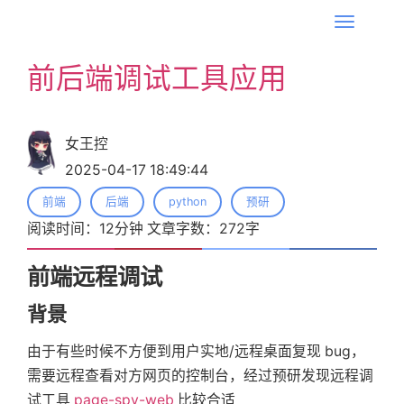
T
o
前后端调试工具应用
g
g
l
女王控
e
2025-04-17 18:49:44
n
a
前端
后端
python
预研
v
阅读时间：
12
分钟 文章字数：
272
字
i
g
前端远程调试
a
背景
t
i
由于有些时候不方便到用户实地/远程桌面复现 bug，
o
需要远程查看对方网页的控制台，经过预研发现远程调
n
试工具
page-spy-web
比较合适