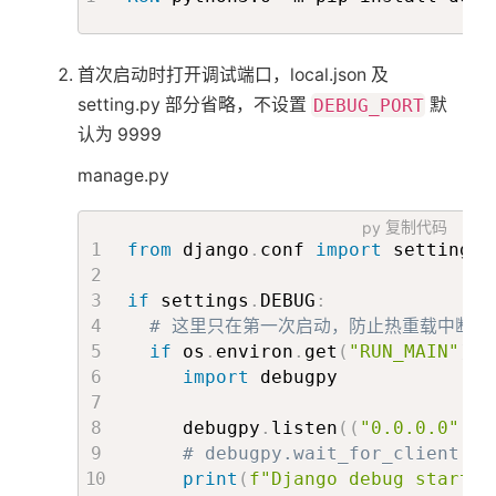
'FLAMEGRAPH_SCRIPT_PAT
}
首次启动时打开调试端口，local.json 及
# mongo toolbar 每个操作的最
setting.py 部分省略，不设置
DEBUG_PORT
默
     DEBUG_TOOLBAR_MONGO_MAX_OPER
认为 9999
if
 DEBUG 
and
'django-silk'
in
 DEB
manage.py
  MEDIA_ROOT 
=
'/tmp'
py
复制代码
首
from
 django
.
conf 
import
 settings

if
 settings
.
DEBUG
:
页
# 这里只在第一次启动，防止热重载中断 de
if
 os
.
environ
.
get
(
"RUN_MAIN"
)
!
import
 debugpy

标
     debugpy
.
listen
(
(
"0.0.0.0"
,
 s
签
# debugpy.wait_for_client()
print
(
f"Django debug started