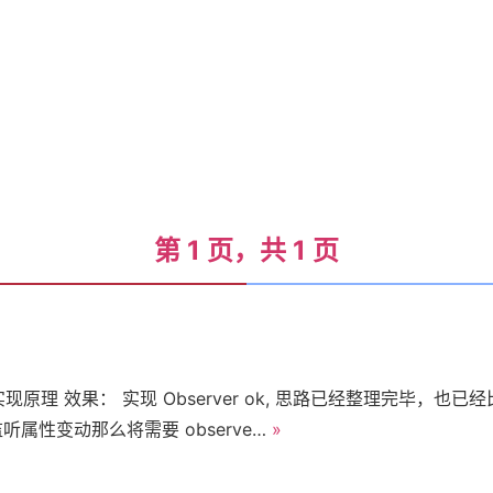
第 1 页，共 1 页
首
页
 实现原理 效果： 实现 Observer ok, 思路已经整理完毕，
 来监听属性变动那么将需要 observe…
»
标