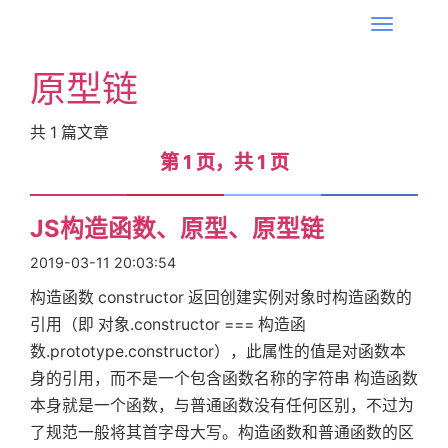
T
o
原型链
g
g
共
1
篇文章
l
第 1 页，共 1 页
第 1 页，共 1 页
e
n
首
a
JS构造函数、原型、原型链
v
2019-03-11 20:03:54
i
页
构造函数 constructor 返回创建实例对象时构造函数的
g
引用（即 对象.constructor === 构造函
a
标
数.prototype.constructor），此属性的值是对函数本
t
身的引用，而不是一个包含函数名称的字符串 构造函数
i
本身就是一个函数，与普通函数没有任何区别，不过为
签
o
了规范一般将其首字母大写。构造函数和普通函数的区
n