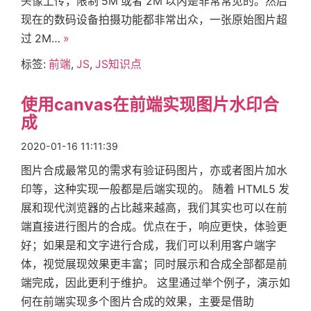
头像上传，限制 5M 或者 2M 以内是非常常见的。然后
现在的数码设备拍摄功能都非常出众，一张原始图片超
过 2M…
»
首
标签:
前端
,
JS
,
JS知识点
页
使用canvas在前端实现图片水印合
成
标
2020-01-16 11:11:39
图片合成最常见的需求有验证码图片，亦或者图片加水
签
印等，这种实现一般都是后端实现的。 随着 HTML5 发
展和现代浏览器的占比越来越高，我们其实也可以在前
关
端直接进行图片的合成。优点在于，响应更快，体验更
好；如果是和文字进行合成，我们可以利用客户端字
体，视觉展现效果更丰富；同时展示和合成全部都是前
于
端完成，因此更利于维护。 这里通过举个例子，演示如
何在前端实现多个图片合成的效果，主要是借助