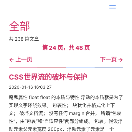
T
o
全部
g
g
共
238
篇文章
l
第 24 页，共 48 页
第 24 页，共 48 页
e
n
←
上一页
下一页
→
a
v
CSS世界流的破坏与保护
i
2020-01-16 16:03:27
g
a
魔鬼属性 float float 的本质与特性 浮动的本质就是为了
t
实现文字环绕效果。 包裹性； 块状化并格式化上下
i
文； 破坏文档流； 没有任何 margin 合并； 所谓“包裹
o
性”，由“包裹”和“自适应性”两部分组成。 包裹。假设浮
n
动元素父元素宽度 200px，浮动元素子元素是一个