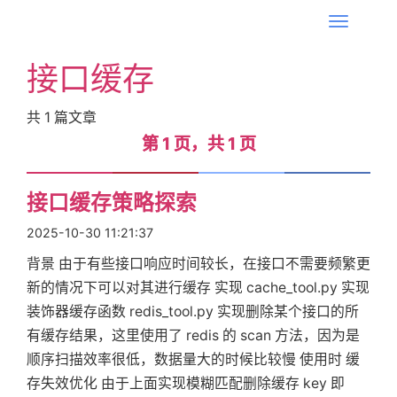
T
o
接口缓存
g
g
共
1
篇文章
l
第 1 页，共 1 页
第 1 页，共 1 页
e
n
首
a
接口缓存策略探索
v
2025-10-30 11:21:37
i
页
背景 由于有些接口响应时间较长，在接口不需要频繁更
g
新的情况下可以对其进行缓存 实现 cache_tool.py 实现
a
标
装饰器缓存函数 redis_tool.py 实现删除某个接口的所
t
有缓存结果，这里使用了 redis 的 scan 方法，因为是
i
顺序扫描效率很低，数据量大的时候比较慢 使用时 缓
签
o
存失效优化 由于上面实现模糊匹配删除缓存 key 即
n